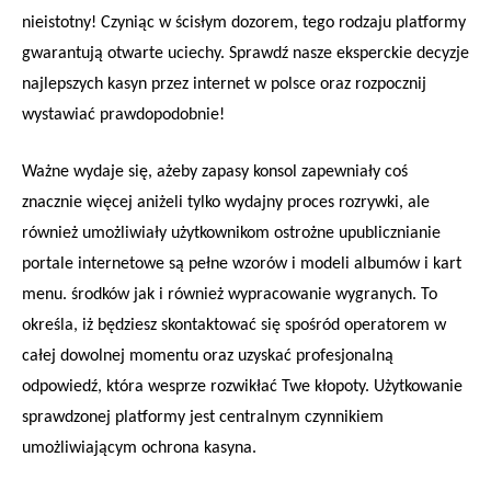
nieistotny! Czyniąc w ścisłym dozorem, tego rodzaju platformy
gwarantują otwarte uciechy. Sprawdź nasze eksperckie decyzje
najlepszych kasyn przez internet w polsce oraz rozpocznij
wystawiać prawdopodobnie!
Ważne wydaje się, ażeby zapasy konsol zapewniały coś
znacznie więcej aniżeli tylko wydajny proces rozrywki, ale
również umożliwiały użytkownikom ostrożne upublicznianie
portale internetowe są pełne wzorów i modeli albumów i kart
menu. środków jak i również wypracowanie wygranych. To
określa, iż będziesz skontaktować się spośród operatorem w
całej dowolnej momentu oraz uzyskać profesjonalną
odpowiedź, która wesprze rozwikłać Twe kłopoty. Użytkowanie
sprawdzonej platformy jest centralnym czynnikiem
umożliwiającym ochrona kasyna.