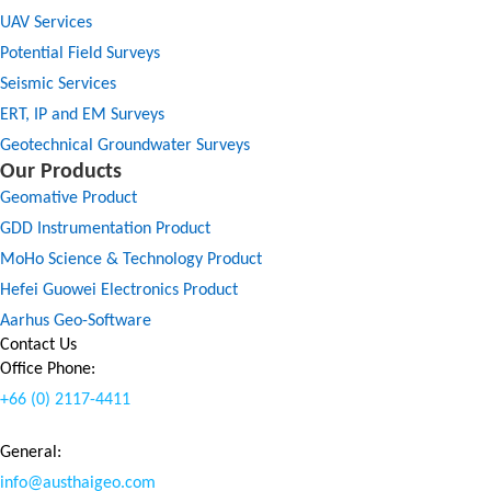
UAV Services
Potential Field Surveys
Seismic Services
ERT, IP and EM Surveys
Geotechnical Groundwater Surveys
Our Products
Geomative Product
GDD Instrumentation Product
MoHo Science & Technology Product
Hefei Guowei Electronics Product
Aarhus Geo-Software
Contact Us
Office Phone:
+66 (0) 2117-4411
General:
info@austhaigeo.com