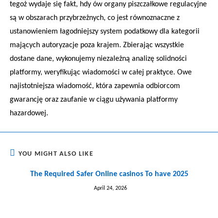
tegoż wydaje się fakt, hdy ów organy piszczałkowe regulacyjne
są w obszarach przybrzeżnych, co jest równoznaczne z
ustanowieniem łagodniejszy system podatkowy dla kategorii
mających autoryzacje poza krajem. Zbierając wszystkie
dostane dane, wykonujemy niezależną analizę solidności
platformy, weryfikując wiadomości w całej praktyce. Owe
najistotniejsza wiadomość, która zapewnia odbiorcom
gwarancję oraz zaufanie w ciągu używania platformy
hazardowej.
YOU MIGHT ALSO LIKE
The Required Safer Online casinos To have 2025
April 24, 2026