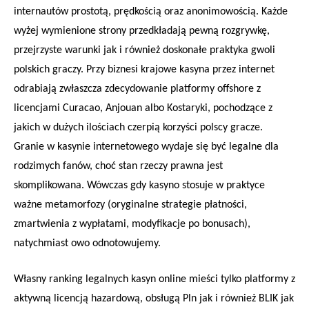
internautów prostotą, prędkością oraz anonimowością. Każde
wyżej wymienione strony przedkładają pewną rozgrywkę,
przejrzyste warunki jak i również doskonałe praktyka gwoli
polskich graczy. Przy biznesi krajowe kasyna przez internet
odrabiają zwłaszcza zdecydowanie platformy offshore z
licencjami Curacao, Anjouan albo Kostaryki, pochodzące z
jakich w dużych ilościach czerpią korzyści polscy gracze.
Granie w kasynie internetowego wydaje się być legalne dla
rodzimych fanów, choć stan rzeczy prawna jest
skomplikowana. Wówczas gdy kasyno stosuje w praktyce
ważne metamorfozy (oryginalne strategie płatności,
zmartwienia z wypłatami, modyfikacje po bonusach),
natychmiast owo odnotowujemy.
Własny ranking legalnych kasyn online mieści tylko platformy z
aktywną licencją hazardową, obsługą Pln jak i również BLIK jak