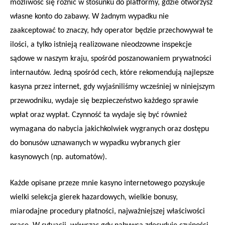
możliwość się różnić w stosunku do platformy, gdzie otworzysz
własne konto do zabawy. W żadnym wypadku nie
zaakceptować to znaczy, hdy operator będzie przechowywał te
ilości, a tylko istnieją realizowane nieodzowne inspekcje
sądowe w naszym kraju, spośród poszanowaniem prywatności
internautów. Jedną spośród cech, które rekomendują najlepsze
kasyna przez internet, gdy wyjaśniliśmy wcześniej w niniejszym
przewodniku, wydaje się bezpieczeństwo każdego sprawie
wpłat oraz wypłat. Czynność ta wydaje się być również
wymagana do nabycia jakichkolwiek wygranych oraz dostępu
do bonusów uznawanych w wypadku wybranych gier
kasynowych (np. automatów).
Każde opisane przeze mnie kasyno internetowego pozyskuje
wielki selekcja gierek hazardowych, wielkie bonusy,
miarodajne procedury płatności, najważniejszej właściwości