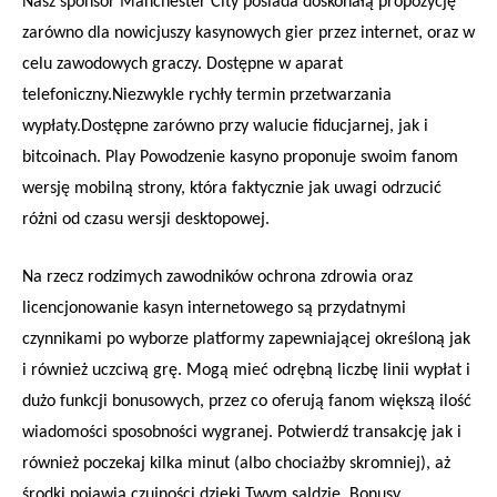
Nasz sponsor Manchester City posiada doskonałą propozycję
zarówno dla nowicjuszy kasynowych gier przez internet, oraz w
celu zawodowych graczy. Dostępne w aparat
telefoniczny.Niezwykle rychły termin przetwarzania
wypłaty.Dostępne zarówno przy walucie fiducjarnej, jak i
bitcoinach. Play Powodzenie kasyno proponuje swoim fanom
wersję mobilną strony, która faktycznie jak uwagi odrzucić
różni od czasu wersji desktopowej.
Na rzecz rodzimych zawodników ochrona zdrowia oraz
licencjonowanie kasyn internetowego są przydatnymi
czynnikami po wyborze platformy zapewniającej określoną jak
i również uczciwą grę. Mogą mieć odrębną liczbę linii wypłat i
dużo funkcji bonusowych, przez co oferują fanom większą ilość
wiadomości sposobności wygranej. Potwierdź transakcję jak i
również poczekaj kilka minut (albo chociażby skromniej), aż
środki pojawią czujności dzięki Twym saldzie. Bonusy