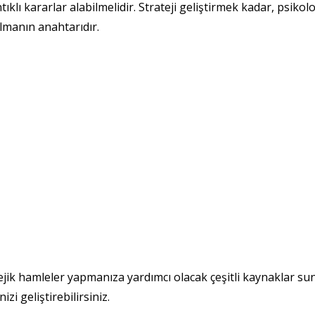
klı kararlar alabilmelidir. Strateji geliştirmek kadar, psikolo
lmanın anahtarıdır.
jik hamleler yapmanıza yardımcı olacak çeşitli kaynaklar su
zi geliştirebilirsiniz.