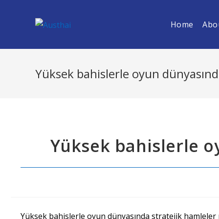
Skip
to
Home
Abo
content
Yüksek bahislerle oyun dünyasında 
Yüksek bahislerle oy
Yüksek bahislerle oyun dünyasında stratejik hamleler n