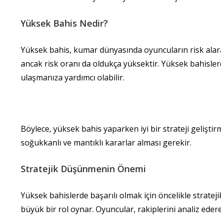
Yüksek Bahis Nedir?
Yüksek bahis, kumar dünyasında oyuncuların risk alara
ancak risk oranı da oldukça yüksektir. Yüksek bahisler
ulaşmanıza yardımcı olabilir.
Böylece, yüksek bahis yaparken iyi bir strateji gelişt
soğukkanlı ve mantıklı kararlar alması gerekir.
Stratejik Düşünmenin Önemi
Yüksek bahislerde başarılı olmak için öncelikle strate
büyük bir rol oynar. Oyuncular, rakiplerini analiz edere