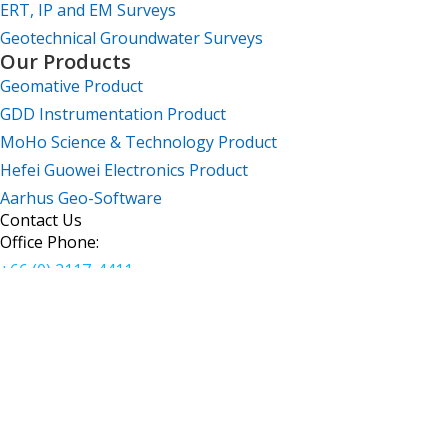
ERT, IP and EM Surveys
Geotechnical Groundwater Surveys
Our Products
Geomative Product
GDD Instrumentation Product
MoHo Science & Technology Product
Hefei Guowei Electronics Product
Aarhus Geo-Software
Contact Us
Office Phone:
+66 (0) 2117-4411
General:
info@austhaigeo.com
Equipment Sales:
sales@austhaigeo.com