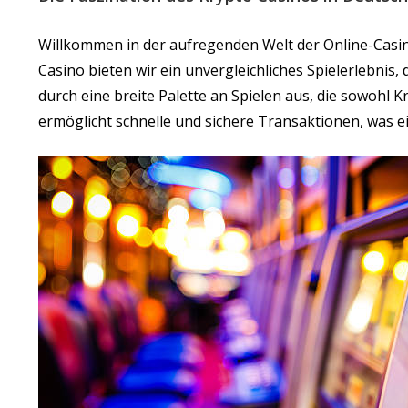
Willkommen in der aufregenden Welt der Online-Casi
Casino bieten wir ein unvergleichliches Spielerlebnis
durch eine breite Palette an Spielen aus, die sowohl
ermöglicht schnelle und sichere Transaktionen, was e