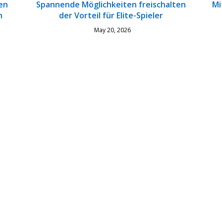
en
Spannende Möglichkeiten freischalten
Mi
n
der Vorteil für Elite-Spieler
May 20, 2026