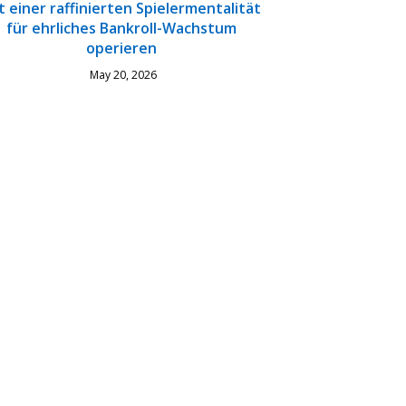
t einer raffinierten Spielermentalität
für ehrliches Bankroll-Wachstum
operieren
May 20, 2026