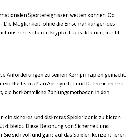
nternationalen Sportereignissen wetten können. Ob
n. Die Möglichkeit, ohne die Einschränkungen des
rt mit unseren sicheren Krypto-Transaktionen, macht
iese Anforderungen zu seinen Kernprinzipien gemacht.
ir ein Höchstmaß an Anonymität und Datensicherheit.
eit, die herkömmliche Zahlungsmethoden in den
 ein sicheres und diskretes Spielerlebnis zu bieten.
hützt bleibt. Diese Betonung von Sicherheit und
 Sie sich voll und ganz auf das Spielen konzentrieren