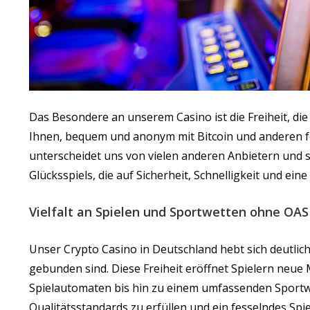
Das Besondere an unserem Casino ist die Freiheit, die 
Ihnen, bequem und anonym mit Bitcoin und anderen 
unterscheidet uns von vielen anderen Anbietern und s
Glücksspiels, die auf Sicherheit, Schnelligkeit und ein
Vielfalt an Spielen und Sportwetten ohne OAS
Unser Crypto Casino in Deutschland hebt sich deutli
gebunden sind. Diese Freiheit eröffnet Spielern neu
Spielautomaten bis hin zu einem umfassenden Sportwet
Qualitätsstandards zu erfüllen und ein fesselndes Spie