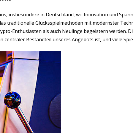
nos, insbesondere in Deutschland, wo Innovation und Span
, das traditionelle Glücksspielmethoden mit modernster Tech
 Krypto-Enthusiasten als auch Neulinge begeistern werden.
in zentraler Bestandteil unseres Angebots ist, und viele Sp