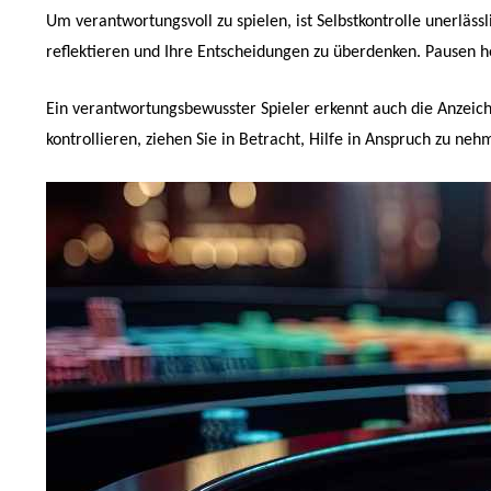
Um verantwortungsvoll zu spielen, ist Selbstkontrolle unerläss
reflektieren und Ihre Entscheidungen zu überdenken. Pausen h
Ein verantwortungsbewusster Spieler erkennt auch die Anzeich
kontrollieren, ziehen Sie in Betracht, Hilfe in Anspruch zu ne