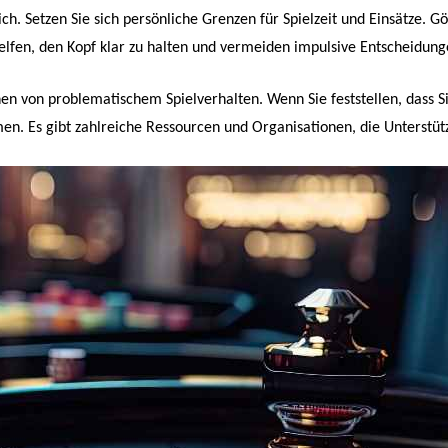
lich. Setzen Sie sich persönliche Grenzen für Spielzeit und Einsätze. 
elfen, den Kopf klar zu halten und vermeiden impulsive Entscheidung
en von problematischem Spielverhalten. Wenn Sie feststellen, dass S
hmen. Es gibt zahlreiche Ressourcen und Organisationen, die Unterstüt