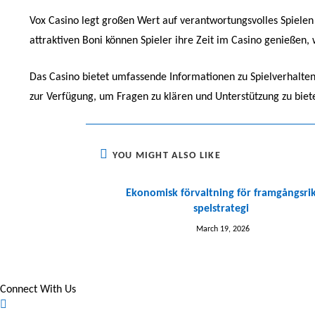
Vox Casino legt großen Wert auf verantwortungsvolles Spielen 
attraktiven Boni können Spieler ihre Zeit im Casino genießen, 
Das Casino bietet umfassende Informationen zu Spielverhalte
zur Verfügung, um Fragen zu klären und Unterstützung zu biete
YOU MIGHT ALSO LIKE
Ekonomisk förvaltning för framgångsri
spelstrategi
March 19, 2026
Connect With Us