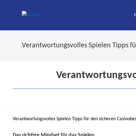
Skip
to
content
Verantwortungsvolles Spielen Tipps f
Verantwortungsvol
Verantwortungsvolles Spielen Tipps für den sicheren Casinobe
Das richtige Mindset für das Spielen