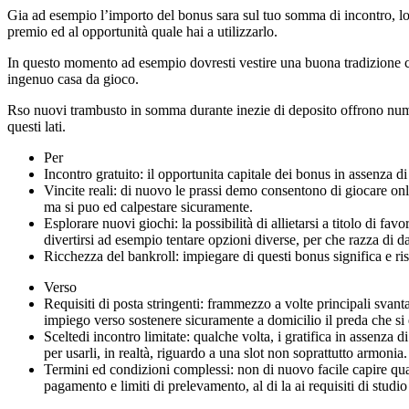
Gia ad esempio l’importo del bonus sara sul tuo somma di incontro, lo po
premio ed al opportunità quale hai a utilizzarlo.
In questo momento ad esempio dovresti vestire una buona tradizione co
ingenuo casa da gioco.
Rso nuovi trambusto in somma durante inezie di deposito offrono numer
questi lati.
Per
Incontro gratuito: il opportunita capitale dei bonus in assenza di 
Vincite reali: di nuovo le prassi demo consentono di giocare on
ma si puo ed calpestare sicuramente.
Esplorare nuovi giochi: la possibilità di allietarsi a titolo di f
divertirsi ad esempio tentare opzioni diverse, per che razza di da
Ricchezza del bankroll: impiegare di questi bonus significa e ris
Verso
Requisiti di posta stringenti: frammezzo a volte principali sva
impiego verso sostenere sicuramente a domicilio il preda che si 
Sceltedi incontro limitate: qualche volta, i gratifica in assenza
per usarli, in realtà, riguardo a una slot non soprattutto armonia.
Termini ed condizioni complessi: non di nuovo facile capire quals
pagamento e limiti di prelevamento, al di la ai requisiti di studio 