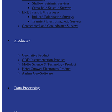
Shallow Seisimic Services
Cross-hole Seismic Surveys
ERT, IP and EM Surveys
Induced Polarization Surveys
Transient Electromagnetic Surveys
Geotechnical and Groundwater Surveys
Products
Geomative Product
GDD Instrumentation Product
MoHo Science & Technology Product
Hefei Guowei Electronics Product
Aarhus Geo-Software
Data Processing