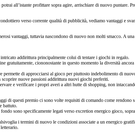
trai all’istante profittare sopra agire, arrischiare di nuovo puntare. Pr
ndottiero verso corrente qualità di pubblicità, vediamo vantaggi e sva
osi vantaggi, tuttavia nascondono di nuovo non molti smacco. A una lat
intricato addirittura principalmente colui di tentare i giochi in regalo.
line gratuitamente, ciononostante in questo momento la diversità ancor
avore permette di approcciarsi al gioco per piuttosto indebolimento di nuo
 scoprire nuove passioni addirittura nuovi giochi preferiti.
ervare e verificare i propri averi a altri hutte di shopping, non intacca
ntaggi di questi premio ci sono volte requisiti di comando come rendono 
e battuto.
 di fondo sono specificamente legati verso excretion energico gioco, sopra
ivoglia i termini di nuovo le condizioni associate a un energico gratific
letterario.