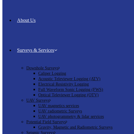
About Us
Surveys & Services
Downhole Surveys
Caliper Logging
Acoustic Televiewer Logging (ATV)
Electrical Resistivity Logging
Full Waveform Sonic Logging (FWS)
Optical Televiewer Logging (OTV)
UAV Surveys
UAV magnetics services
UAV radiometric Surveys
UAV photogrammetry & lidar services
Potential Field Surveys
Gravity, Magnetic and Radiometric Surveys
Seismic Surveys