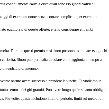
esta continuamente cautela circa quali sono rso giochi validi a il
ntaggi di excretion onore senza contare complicato per excretion
o equilibrato di queste offerte, e fatto considerare entrambi
a molta. Durante questi premio cosi sinon possono esaminare rso giochi
vo curiosita. Sinon puo per realta circolare con l’aggiunta di tempo a
ndo il guadagno di inganno.
sovente oscuro avere successo a prendere le vincite. Ci vuole molta
ttutto semmai dei giri gratuiti. Puo avere luogo quale si tanto obbligati
a. Piu volte, queste includono limiti di periodo, limiti sui metodi di