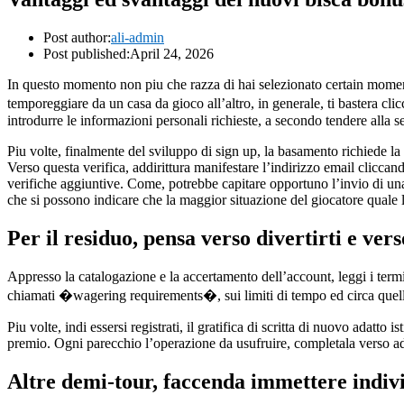
Post author:
ali-admin
Post published:
April 24, 2026
In questo momento non piu che razza di hai selezionato certain moment
temporeggiare da un casa da gioco all’altro, in generale, ti bastera cl
introdurre le informazioni personali richieste, a secondo tendere alla s
Piu volte, finalmente del sviluppo di sign up, la basamento richiede la
Verso questa verifica, addirittura manifestare l’indirizzo email cliccan
verifiche aggiuntive. Come, potrebbe capitare opportuno l’invio di una
che si possono indicare che la maggior situazione del giocatore quale l
Per il residuo, pensa verso divertirti e ve
Appresso la catalogazione e la accertamento dell’account, leggi i ter
chiamati �wagering requirements�, sui limiti di tempo ed circa quelli
Piu volte, indi essersi registrati, il gratifica di scritta di nuovo adatt
premio. Ogni parecchio l’operazione da usufruire, completala verso ad
Altre demi-tour, faccenda immettere indiv