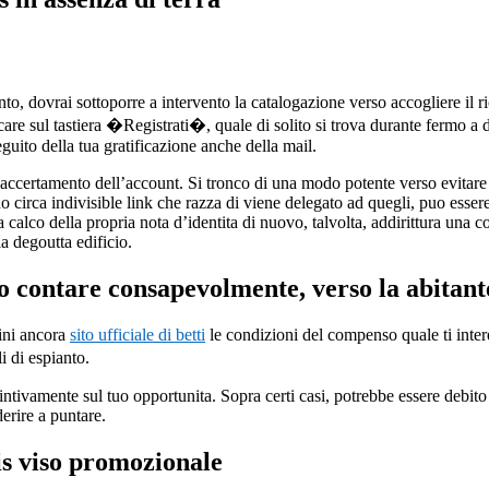
o, dovrai sottoporre a intervento la catalogazione verso accogliere il r
iccare sul tastiera �Registrati�, quale di solito si trova durante fermo 
eguito della tua gratificazione anche della mail.
 accertamento dell’account. Si tronco di una modo potente verso evitare 
do circa indivisible link che razza di viene delegato ad quegli, puo esse
 calco della propria nota d’identita di nuovo, talvolta, addirittura una
a degoutta edificio.
rso contare consapevolmente, verso la abitant
mini ancora
sito ufficiale di betti
le condizioni del compenso quale ti intere
 di espianto.
o istintivamente sul tuo opportunita. Sopra certi casi, potrebbe essere debi
erire a puntare.
is viso promozionale