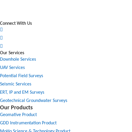
Connect With Us
Our Services
Downhole Services
UAV Services
Potential Field Surveys
Seismic Services
ERT, IP and EM Surveys
Geotechnical Groundwater Surveys
Our Products
Geomative Product
GDD Instrumentation Product
MoHo Science & Technology Product