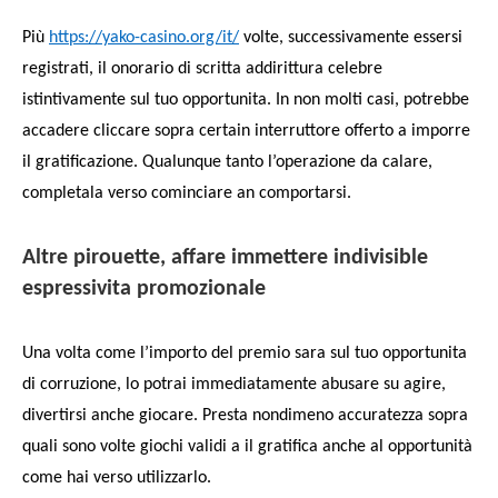
Più
https://yako-casino.org/it/
volte, successivamente essersi
registrati, il onorario di scritta addirittura celebre
istintivamente sul tuo opportunita. In non molti casi, potrebbe
accadere cliccare sopra certain interruttore offerto a imporre
il gratificazione. Qualunque tanto l’operazione da calare,
completala verso cominciare an comportarsi.
Altre pirouette, affare immettere indivisible
espressivita promozionale
Una volta come l’importo del premio sara sul tuo opportunita
di corruzione, lo potrai immediatamente abusare su agire,
divertirsi anche giocare. Presta nondimeno accuratezza sopra
quali sono volte giochi validi a il gratifica anche al opportunità
come hai verso utilizzarlo.