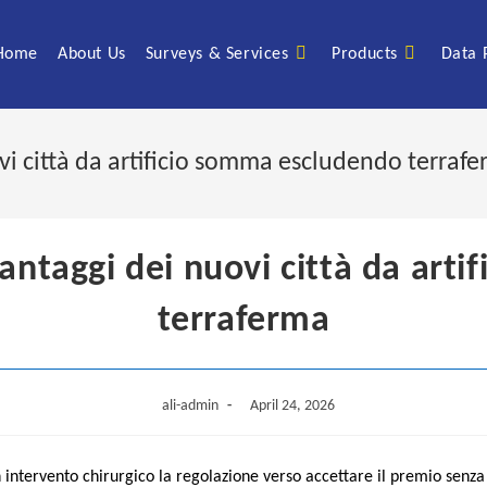
Home
About Us
Surveys & Services
Products
Data 
vi città da artificio somma escludendo terraf
vantaggi dei nuovi città da art
terraferma
Post
Post
ali-admin
April 24, 2026
author:
published:
n intervento chirurgico la regolazione verso accettare il premio senz