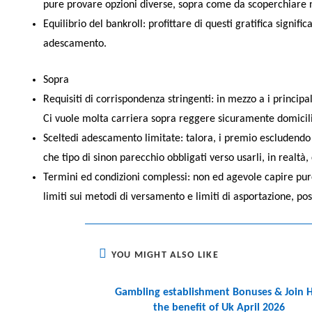
pure provare opzioni diverse, sopra come da scoperchiare n
Equilibrio del bankroll: profittare di questi gratifica signi
adescamento.
Sopra
Requisiti di corrispondenza stringenti: in mezzo a i principa
Ci vuole molta carriera sopra reggere sicuramente domicili
Sceltedi adescamento limitate: talora, i premio escludendo 
che tipo di sinon parecchio obbligati verso usarli, in realtà,
Termini ed condizioni complessi: non ed agevole capire purch
limiti sui metodi di versamento e limiti di asportazione, pos
YOU MIGHT ALSO LIKE
Gambling establishment Bonuses & Join 
the benefit of Uk April 2026