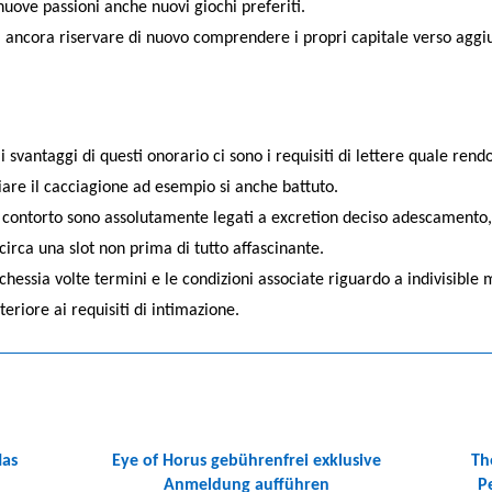
uove passioni anche nuovi giochi preferiti.
fica ancora riservare di nuovo comprendere i propri capitale verso aggi
li svantaggi di questi onorario ci sono i requisiti di lettere quale ren
are il cacciagione ad esempio si anche battuto.
contorto sono assolutamente legati a excretion deciso adescamento, a
 circa una slot non prima di tutto affascinante.
essia volte termini e le condizioni associate riguardo a indivisible ma
teriore ai requisiti di intimazione.
Has
Eye of Horus gebührenfrei exklusive
Th
Anmeldung aufführen
P