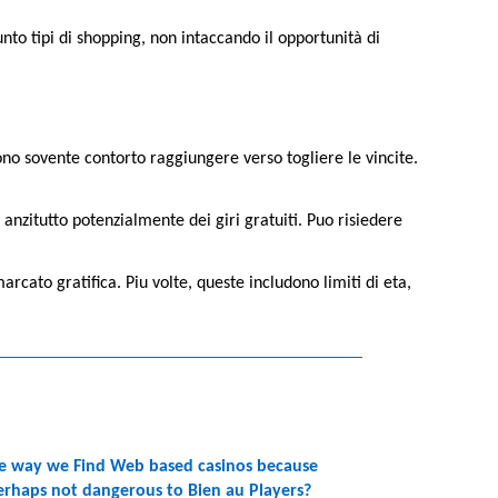
unto tipi di shopping, non intaccando il opportunità di
dono sovente contorto raggiungere verso togliere le vincite.
nzitutto potenzialmente dei giri gratuiti. Puo risiedere
rcato gratifica. Piu volte, queste includono limiti di eta,
e way we Find Web based casinos because
erhaps not dangerous to Bien au Players?