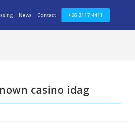
ssing
News
Contact
+66 2117 4411
known casino idag