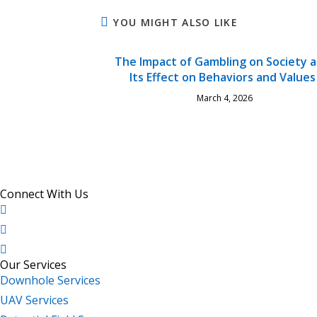
YOU MIGHT ALSO LIKE
The Impact of Gambling on Society 
Its Effect on Behaviors and Values
March 4, 2026
Connect With Us
Our Services
Downhole Services
UAV Services