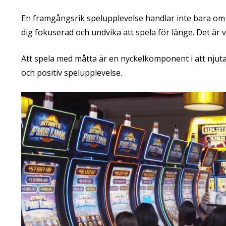
En framgångsrik spelupplevelse handlar inte bara om
dig fokuserad och undvika att spela för länge. Det är vik
Att spela med måtta är en nyckelkomponent i att nju
och positiv spelupplevelse.