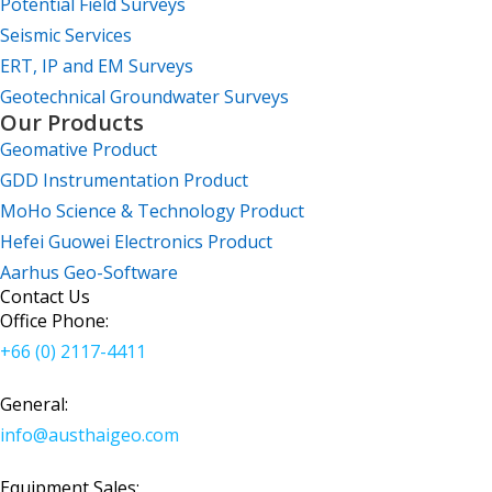
Potential Field Surveys
Seismic Services
ERT, IP and EM Surveys
Geotechnical Groundwater Surveys
Our Products
Geomative Product
GDD Instrumentation Product
MoHo Science & Technology Product
Hefei Guowei Electronics Product
Aarhus Geo-Software
Contact Us
Office Phone:
+66 (0) 2117-4411
General:
info@austhaigeo.com
Equipment Sales: