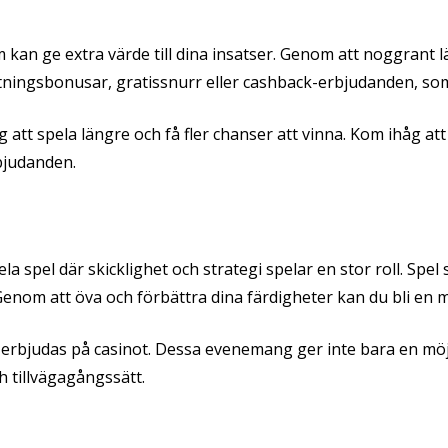
 kan ge extra värde till dina insatser. Genom att noggrant 
tningsbonusar, gratissnurr eller cashback-erbjudanden, som 
g att spela längre och få fler chanser att vinna. Kom ihåg att
rbjudanden.
ela spel där skicklighet och strategi spelar en stor roll. Spe
. Genom att öva och förbättra dina färdigheter kan du bli en
n erbjudas på casinot. Dessa evenemang ger inte bara en möjl
h tillvägagångssätt.