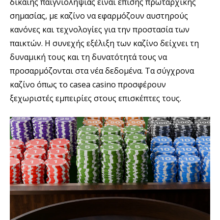
δίκαιης παιγνιοληψίας είναι επίσης πρωταρχικής
σημασίας, με καζίνο να εφαρμόζουν αυστηρούς
κανόνες και τεχνολογίες για την προστασία των
παικτών. Η συνεχής εξέλιξη των καζίνο δείχνει τη
δυναμική τους και τη δυνατότητά τους να
προσαρμόζονται στα νέα δεδομένα. Τα σύγχρονα
καζίνο όπως το casea casino προσφέρουν
ξεχωριστές εμπειρίες στους επισκέπτες τους.