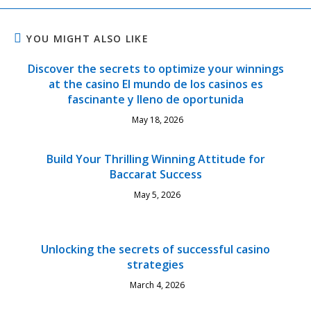
YOU MIGHT ALSO LIKE
Discover the secrets to optimize your winnings
at the casino El mundo de los casinos es
fascinante y lleno de oportunida
May 18, 2026
Build Your Thrilling Winning Attitude for
Baccarat Success
May 5, 2026
Unlocking the secrets of successful casino
strategies
March 4, 2026