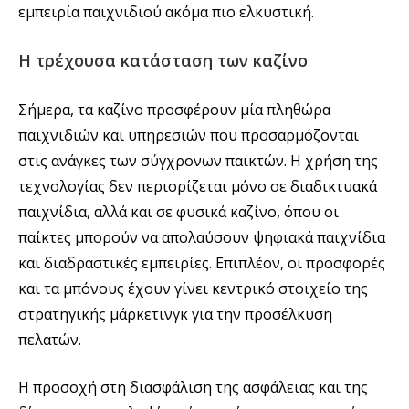
εμπειρία παιχνιδιού ακόμα πιο ελκυστική.
Η τρέχουσα κατάσταση των καζίνο
Σήμερα, τα καζίνο προσφέρουν μία πληθώρα
παιχνιδιών και υπηρεσιών που προσαρμόζονται
στις ανάγκες των σύγχρονων παικτών. Η χρήση της
τεχνολογίας δεν περιορίζεται μόνο σε διαδικτυακά
παιχνίδια, αλλά και σε φυσικά καζίνο, όπου οι
παίκτες μπορούν να απολαύσουν ψηφιακά παιχνίδια
και διαδραστικές εμπειρίες. Επιπλέον, οι προσφορές
και τα μπόνους έχουν γίνει κεντρικό στοιχείο της
στρατηγικής μάρκετινγκ για την προσέλκυση
πελατών.
Η προσοχή στη διασφάλιση της ασφάλειας και της