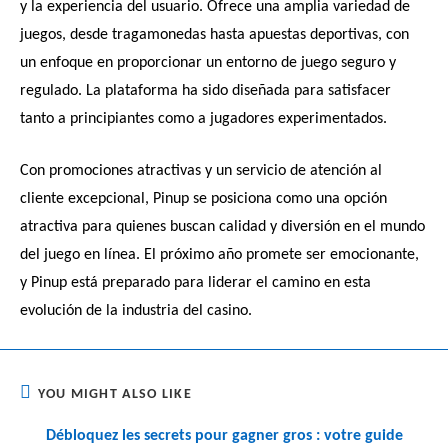
y la experiencia del usuario. Ofrece una amplia variedad de
juegos, desde tragamonedas hasta apuestas deportivas, con
un enfoque en proporcionar un entorno de juego seguro y
regulado. La plataforma ha sido diseñada para satisfacer
tanto a principiantes como a jugadores experimentados.
Con promociones atractivas y un servicio de atención al
cliente excepcional, Pinup se posiciona como una opción
atractiva para quienes buscan calidad y diversión en el mundo
del juego en línea. El próximo año promete ser emocionante,
y Pinup está preparado para liderar el camino en esta
evolución de la industria del casino.
YOU MIGHT ALSO LIKE
Débloquez les secrets pour gagner gros : votre guide