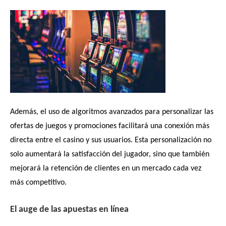
Además, el uso de algoritmos avanzados para personalizar las
ofertas de juegos y promociones facilitará una conexión más
directa entre el casino y sus usuarios. Esta personalización no
solo aumentará la satisfacción del jugador, sino que también
mejorará la retención de clientes en un mercado cada vez
más competitivo.
El auge de las apuestas en línea