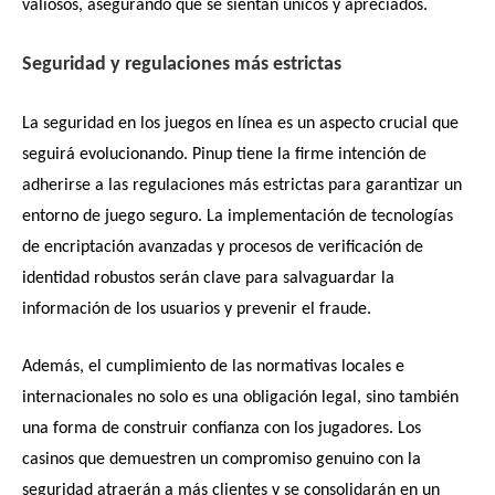
valiosos, asegurando que se sientan únicos y apreciados.
Seguridad y regulaciones más estrictas
La seguridad en los juegos en línea es un aspecto crucial que
seguirá evolucionando. Pinup tiene la firme intención de
adherirse a las regulaciones más estrictas para garantizar un
entorno de juego seguro. La implementación de tecnologías
de encriptación avanzadas y procesos de verificación de
identidad robustos serán clave para salvaguardar la
información de los usuarios y prevenir el fraude.
Además, el cumplimiento de las normativas locales e
internacionales no solo es una obligación legal, sino también
una forma de construir confianza con los jugadores. Los
casinos que demuestren un compromiso genuino con la
seguridad atraerán a más clientes y se consolidarán en un