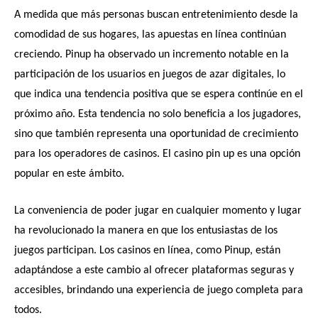
A medida que más personas buscan entretenimiento desde la
comodidad de sus hogares, las apuestas en línea continúan
creciendo. Pinup ha observado un incremento notable en la
participación de los usuarios en juegos de azar digitales, lo
que indica una tendencia positiva que se espera continúe en el
próximo año. Esta tendencia no solo beneficia a los jugadores,
sino que también representa una oportunidad de crecimiento
para los operadores de casinos. El casino pin up es una opción
popular en este ámbito.
La conveniencia de poder jugar en cualquier momento y lugar
ha revolucionado la manera en que los entusiastas de los
juegos participan. Los casinos en línea, como Pinup, están
adaptándose a este cambio al ofrecer plataformas seguras y
accesibles, brindando una experiencia de juego completa para
todos.