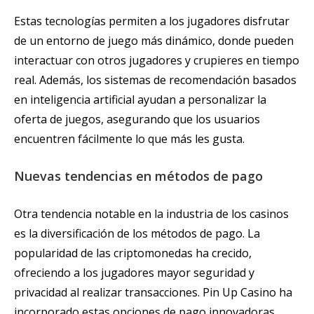
Estas tecnologías permiten a los jugadores disfrutar
de un entorno de juego más dinámico, donde pueden
interactuar con otros jugadores y crupieres en tiempo
real. Además, los sistemas de recomendación basados
en inteligencia artificial ayudan a personalizar la
oferta de juegos, asegurando que los usuarios
encuentren fácilmente lo que más les gusta.
Nuevas tendencias en métodos de pago
Otra tendencia notable en la industria de los casinos
es la diversificación de los métodos de pago. La
popularidad de las criptomonedas ha crecido,
ofreciendo a los jugadores mayor seguridad y
privacidad al realizar transacciones. Pin Up Casino ha
incorporado estas opciones de pago innovadoras,