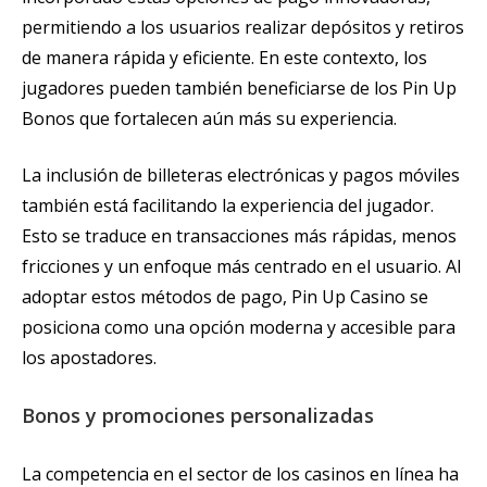
permitiendo a los usuarios realizar depósitos y retiros
de manera rápida y eficiente. En este contexto, los
jugadores pueden también beneficiarse de los Pin Up
Bonos que fortalecen aún más su experiencia.
La inclusión de billeteras electrónicas y pagos móviles
también está facilitando la experiencia del jugador.
Esto se traduce en transacciones más rápidas, menos
fricciones y un enfoque más centrado en el usuario. Al
adoptar estos métodos de pago, Pin Up Casino se
posiciona como una opción moderna y accesible para
los apostadores.
Bonos y promociones personalizadas
La competencia en el sector de los casinos en línea ha