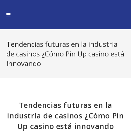
Skip
to
content
Tendencias futuras en la industria
de casinos ¿Cómo Pin Up casino está
innovando
Tendencias futuras en la
industria de casinos ¿Cómo Pin
Up casino está innovando