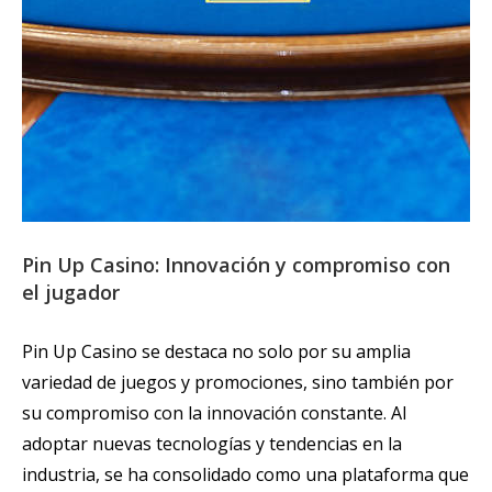
Pin Up Casino: Innovación y compromiso con
el jugador
Pin Up Casino se destaca no solo por su amplia
variedad de juegos y promociones, sino también por
su compromiso con la innovación constante. Al
adoptar nuevas tecnologías y tendencias en la
industria, se ha consolidado como una plataforma que