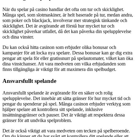
När du spelar på casino handlar det ofta om tur och skicklighet.
Många spel, som slotmaskiner, är helt baserade på tur, medan andra,
som poker och blackjack, involverar mer strategisk tänkande och
skicklighet. Det är avgörande att förstå hur mycket tur och
skicklighet påverkar utfallet, då det kan påverka din spelupplevelse
och dina vinster.
Du kan också hitta casinon som erbjuder olika bonusar och
kampanjer för att locka nya spelare. Dessa bonusar kan ge dig extra
pengar att spela för eller gratissnurr på spelautomater, vilket kan öka
dina vinstchanser. Att vara medveten om vilka erbjudanden som
finns tillgängliga är viktigt för att maximera din spelbudget.
Ansvarsfullt spelande
Ansvarsfullt spelande är avgörande för en säker och rolig
spelupplevelse. Det innebär att sätta gränser för hur mycket tid och
pengar du spenderar på spel. Många casinon erbjuder verktyg som
hjälper spelare att kontrollera sitt spelande, inklusive
insättningsgränser och pauser. Det är viktigt att respektera dessa
gränser för att undvika spelproblem.
Det är också viktigt att vara medveten om tecken på spelberoende.
Om du känner att du har svårt att kontrollera ditt spelande eller att