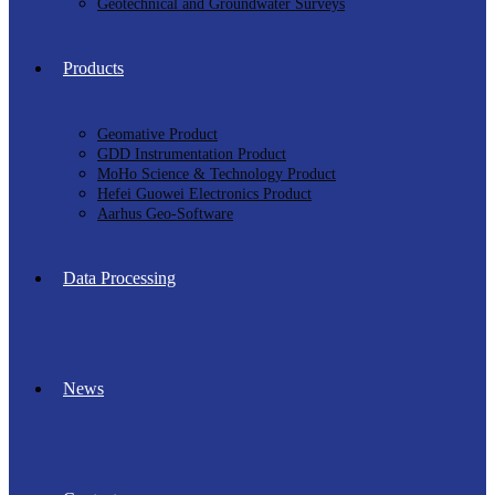
Geotechnical and Groundwater Surveys
Products
Geomative Product
GDD Instrumentation Product
MoHo Science & Technology Product
Hefei Guowei Electronics Product
Aarhus Geo-Software
Data Processing
News