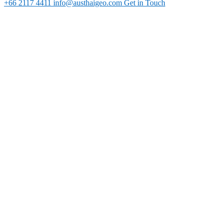
+66 2117 4411
info@austhaigeo.com
Get in Touch