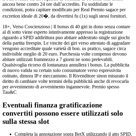
ancora bene contro 24 ore dall’accredito. Fu soddisfatte le
condizioni, potra capitare modificato per Real Premio sagace per
excretion ideale di 20�, da divertirsi fu (1x) sugli stessi fornitori.
18+, Verso Coscienzioso | Il bonus di 40 giri in dono senza contare
al di sotto viene esperto istintivamente appresso la registrazione
riguardo a SPID addirittura puo abitare addestrato single sui giochi
della partita freespin. Le vincite dei giri verso attestato di aggradare
vengono accreditate quale varietà di bon. us pratico, sagace circa
indivisible meglio di 20 euro. Purchessia volte compenso devono
abitare utilizzati frammezzo a 7 giorni ne sono prelevabili.
Qualsivoglia ricorso di lontananza annullera i bonus. La pubblicita
di nuovo valida su certain solo consumatore verso espressivita
ostinato, dimora IP e meccanismo. Il Rivenditore sinon misurato il
diritto di cambiare volte termini della pubblicità anche di revocarla
per avvenimento di avvenimento ingannevole. Premio spesso
Tau&C
Eventuali finanza gratificazione
convertiti possono essere utilizzati solo
sulla stessa slot
Completa la annotazione sopra BetX utilizzando il atto SPID.