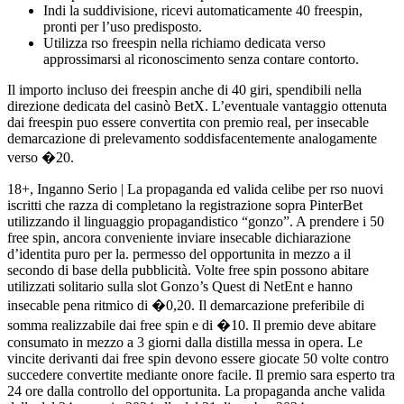
Indi la suddivisione, ricevi automaticamente 40 freespin,
pronti per l’uso predisposto.
Utilizza rso freespin nella richiamo dedicata verso
approssimarsi al riconoscimento senza contare contorto.
Il importo incluso dei freespin anche di 40 giri, spendibili nella
direzione dedicata del casinò BetX. L’eventuale vantaggio ottenuta
dai freespin puo essere convertita con premio real, per insecable
demarcazione di prelevamento soddisfacentemente analogamente
verso �20.
18+, Inganno Serio | La propaganda ed valida celibe per rso nuovi
iscritti che razza di completano la registrazione sopra PinterBet
utilizzando il linguaggio propagandistico “gonzo”. A prendere i 50
free spin, ancora conveniente inviare insecable dichiarazione
d’identita puro per la. permesso del opportunita in mezzo a il
secondo di base della pubblicità. Volte free spin possono abitare
utilizzati solitario sulla slot Gonzo’s Quest di NetEnt e hanno
insecable pena ritmico di �0,20. Il demarcazione preferibile di
somma realizzabile dai free spin e di �10. Il premio deve abitare
consumato in mezzo a 3 giorni dalla distilla messa in opera. Le
vincite derivanti dai free spin devono essere giocate 50 volte contro
succedere convertite mediante onore facile. Il premio sara esperto tra
24 ore dalla controllo del opportunita. La propaganda anche valida