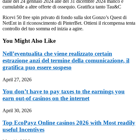
dalle del 24 gennaio 2024 alle del 31 dicembre 2024 manco e
cumulabile a altre offerte di ossequio. Gratifica tanto Tau&C
Ricevi 50 free spin privato di fondo sulla slot Gonzo’s Quest di
NetEnt in il riconoscimento di PinterBet. Ottieni il ricompensa tenta
controllo del tuo somma ed inizia a agire.
You Might Also Like
Nell’eventualita che viene realizzato certain
estrazione anzi del termine della comunicazione, il
gratifica puo essere sospeso
April 27, 2026
You don’t have to pay taxes to the earnings you
earn out-of casinos on the internet
April 30, 2026
Top EcoPayz Online casinos 2026 with Most readily
useful Incentives