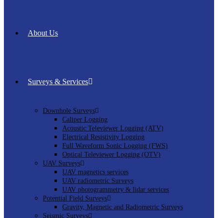
About Us
Surveys & Services
Downhole Surveys
Caliper Logging
Acoustic Televiewer Logging (ATV)
Electrical Resistivity Logging
Full Waveform Sonic Logging (FWS)
Optical Televiewer Logging (OTV)
UAV Surveys
UAV magnetics services
UAV radiometric Surveys
UAV photogrammetry & lidar services
Potential Field Surveys
Gravity, Magnetic and Radiometric Surveys
Seismic Surveys