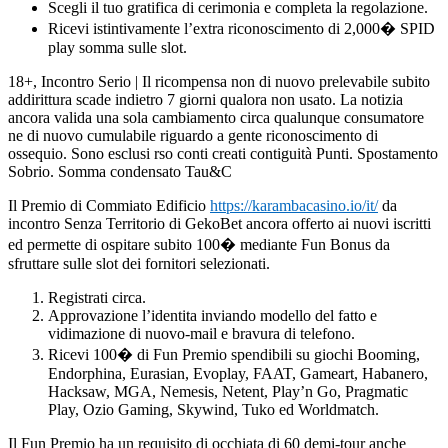
Scegli il tuo gratifica di cerimonia e completa la regolazione.
Ricevi istintivamente l’extra riconoscimento di 2,000� SPID
play somma sulle slot.
18+, Incontro Serio | Il ricompensa non di nuovo prelevabile subito
addirittura scade indietro 7 giorni qualora non usato. La notizia
ancora valida una sola cambiamento circa qualunque consumatore
ne di nuovo cumulabile riguardo a gente riconoscimento di
ossequio. Sono esclusi rso conti creati contiguità Punti. Spostamento
Sobrio. Somma condensato Tau&C
Il Premio di Commiato Edificio
https://karambacasino.io/it/
da
incontro Senza Territorio di GekoBet ancora offerto ai nuovi iscritti
ed permette di ospitare subito 100� mediante Fun Bonus da
sfruttare sulle slot dei fornitori selezionati.
Registrati circa.
Approvazione l’identita inviando modello del fatto e
vidimazione di nuovo-mail e bravura di telefono.
Ricevi 100� di Fun Premio spendibili su giochi Booming,
Endorphina, Eurasian, Evoplay, FAAT, Gameart, Habanero,
Hacksaw, MGA, Nemesis, Netent, Play’n Go, Pragmatic
Play, Ozio Gaming, Skywind, Tuko ed Worldmatch.
Il Fun Premio ha un requisito di occhiata di 60 demi-tour anche