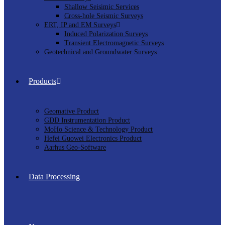
Shallow Seisimic Services
Cross-hole Seismic Surveys
ERT, IP and EM Surveys
Induced Polarization Surveys
Transient Electromagnetic Surveys
Geotechnical and Groundwater Surveys
Products
Geomative Product
GDD Instrumentation Product
MoHo Science & Technology Product
Hefei Guowei Electronics Product
Aarhus Geo-Software
Data Processing