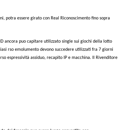
oni, potra essere girato con Real Riconoscimento fino sopra
ID ancora puo capitare utilizzato single sui giochi della lotto
siasi rso emolumento devono succedere utilizzati fra 7 giorni
rso espressività assiduo, recapito IP e macchina. Il Rivenditore