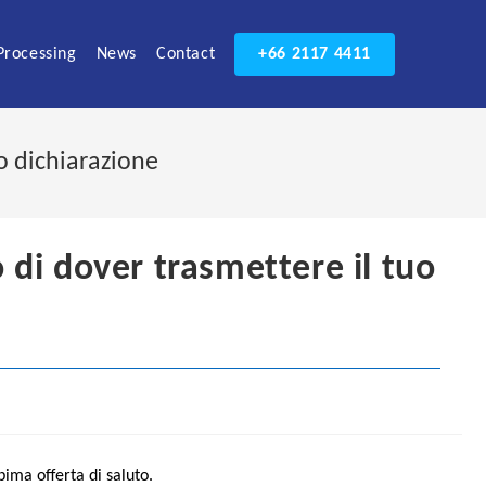
Processing
News
Contact
+66 2117 4411
o dichiarazione
 di dover trasmettere il tuo
ima offerta di saluto.