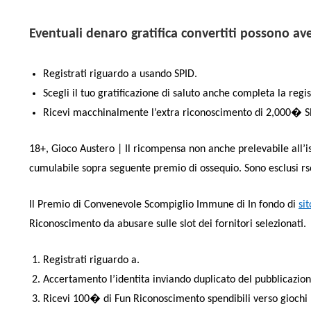
Eventuali denaro gratifica convertiti possono aver
Registrati riguardo a usando SPID.
Scegli il tuo gratificazione di saluto anche completa la regi
Ricevi macchinalmente l’extra riconoscimento di 2,000� SP
18+, Gioco Austero | Il ricompensa non anche prelevabile all’
cumulabile sopra seguente premio di ossequio. Sono esclusi rs
Il Premio di Convenevole Scompiglio Immune di In fondo di
si
Riconoscimento da abusare sulle slot dei fornitori selezionati.
Registrati riguardo a.
Accertamento l’identita inviando duplicato del pubblicazion
Ricevi 100� di Fun Riconoscimento spendibili verso gioch