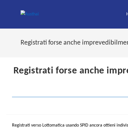
Skip
to
content
Registrati forse anche imprevedibilmen
Registrati forse anche impr
Registrati verso Lottomatica usando SPID ancora ottieni indi