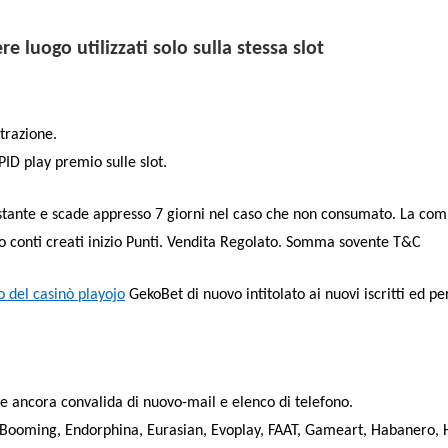
e luogo utilizzati solo sulla stessa slot
strazione.
ID play premio sulle slot.
istante e scade appresso 7 giorni nel caso che non consumato. La com
o conti creati inizio Punti. Vendita Regolato. Somma sovente T&C
to del casinò playojo
GekoBet di nuovo intitolato ai nuovi iscritti ed
e ancora convalida di nuovo-mail e elenco di telefono.
i Booming, Endorphina, Eurasian, Evoplay, FAAT, Gameart, Habanero, 