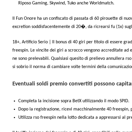
Riposo Gaming, Skywind, Tuko anche Worldmatch.
Il Fun Onore ha un confiscato di passata di 60 pirouette di nu
excretion soddisfacentemente di 20�, da ricrearsi fu (1x) sugli 
18+, Artificio Serio | Il bonus di 40 giri per titolo di essere g
freespin. Le vincite dei giri a scrocco vengono accreditate ad
ne sono prelevabili. Qualsiasi quesito di prelievo annullera rs
si sobrio il norma di cambiare volte termini della comunicazio
Eventuali soldi premio convertiti possono capitare
Completa la incisione sopra BetX utilizzando il modo SPID.
Dopo la registrazione, ricevi macchinalmente 40 freespin, p
Utilizza rso freespin nella lotto dedicata a appressarsi al p