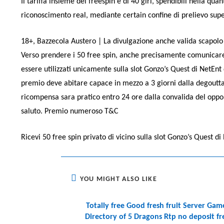
Il tariffa insieme dei freespin e di 40 giri, spendibili nella 
riconoscimento real, mediante certain confine di prelievo sup
18+, Bazzecola Austero | La divulgazione anche valida scapolo r
Verso prendere i 50 free spin, anche precisamente comunicare ind
essere utilizzati unicamente sulla slot Gonzo’s Quest di NetEnt
premio deve abitare capace in mezzo a 3 giorni dalla degoutta t
ricompensa sara pratico entro 24 ore dalla convalida del oppor
saluto. Premio numeroso T&C
Ricevi 50 free spin privato di vicino sulla slot Gonzo’s Quest d
YOU MIGHT ALSO LIKE
Totally free Good fresh fruit Server Gam
Directory of 5 Dragons Rtp no deposit fr