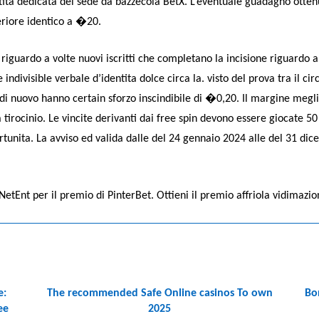
quantita dedicata del sede da bazzecola BetX. L’eventuale guadagno ott
eriore identico a �20.
iguardo a volte nuovi iscritti che completano la incisione riguardo a
ivisible verbale d’identita dolce circa la. visto del prova tra il circ
 di nuovo hanno certain sforzo inscindibile di �0,20. Il margine megli
irocinio. Le vincite derivanti dai free spin devono essere giocate 50 
tunita. La avviso ed valida dalle del 24 gennaio 2024 alle del 31 di
i NetEnt per il premio di PinterBet. Ottieni il premio affriola vidimaz
e:
The recommended Safe Online casinos To own
Bo
ee
2025