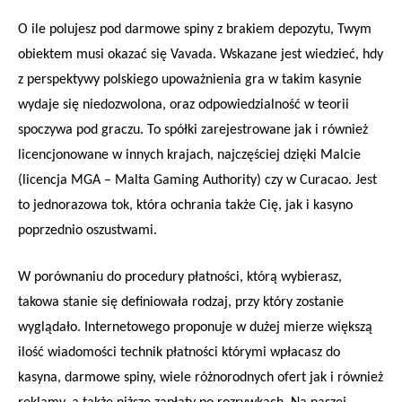
O ile polujesz pod darmowe spiny z brakiem depozytu, Twym
obiektem musi okazać się Vavada. Wskazane jest wiedzieć, hdy
z perspektywy polskiego upoważnienia gra w takim kasynie
wydaje się niedozwolona, oraz odpowiedzialność w teorii
spoczywa pod graczu. To spółki zarejestrowane jak i również
licencjonowane w innych krajach, najczęściej dzięki Malcie
(licencja MGA – Malta Gaming Authority) czy w Curacao. Jest
to jednorazowa tok, która ochrania także Cię, jak i kasyno
poprzednio oszustwami.
W porównaniu do procedury płatności, którą wybierasz,
takowa stanie się definiowała rodzaj, przy który zostanie
wyglądało. Internetowego proponuje w dużej mierze większą
ilość wiadomości technik płatności którymi wpłacasz do
kasyna, darmowe spiny, wiele różnorodnych ofert jak i również