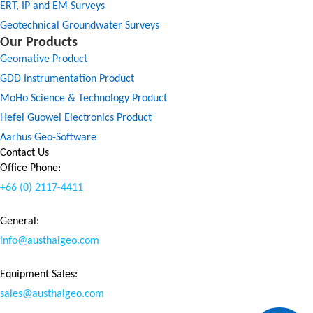
ERT, IP and EM Surveys
Geotechnical Groundwater Surveys
Our Products
Geomative Product
GDD Instrumentation Product
MoHo Science & Technology Product
Hefei Guowei Electronics Product
Aarhus Geo-Software
Contact Us
Office Phone:
+66 (0) 2117-4411
General:
info@austhaigeo.com
Equipment Sales:
sales@austhaigeo.com