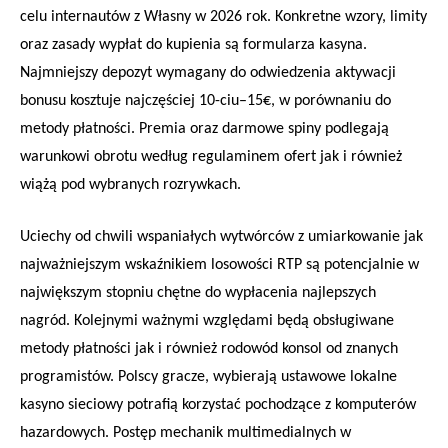
celu internautów z Własny w 2026 rok. Konkretne wzory, limity
oraz zasady wypłat do kupienia są formularza kasyna.
Najmniejszy depozyt wymagany do odwiedzenia aktywacji
bonusu kosztuje najczęściej 10-ciu–15€, w porównaniu do
metody płatności. Premia oraz darmowe spiny podlegają
warunkowi obrotu według regulaminem ofert jak i również
wiążą pod wybranych rozrywkach.
Uciechy od chwili wspaniałych wytwórców z umiarkowanie jak
najważniejszym wskaźnikiem losowości RTP są potencjalnie w
największym stopniu chętne do wypłacenia najlepszych
nagród. Kolejnymi ważnymi względami będą obsługiwane
metody płatności jak i również rodowód konsol od znanych
programistów. Polscy gracze, wybierają ustawowe lokalne
kasyno sieciowy potrafią korzystać pochodzące z komputerów
hazardowych. Postęp mechanik multimedialnych w