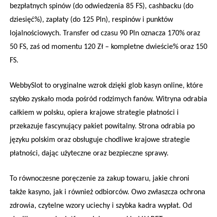
bezpłatnych spinów (do odwiedzenia 85 FS), cashbacku (do
dziesięć%), zapłaty (do 125 Pln), respinów i punktów
lojalnościowych. Transfer od czasu 90 Pln oznacza 170% oraz
50 FS, zaś od momentu 120 Zł – kompletne dwieście% oraz 150
FS.
WebbySlot to oryginalne wzrok dzięki glob kasyn online, które
szybko zyskało moda pośród rodzimych fanów. Witryna odrabia
całkiem w polsku, opiera krajowe strategie płatności i
przekazuje fascynujący pakiet powitalny. Strona odrabia po
języku polskim oraz obsługuje chodliwe krajowe strategie
płatności, dając użyteczne oraz bezpieczne sprawy.
To równoczesne poręczenie za zakup towaru, jakie chroni
także kasyno, jak i również odbiorców. Owo zwłaszcza ochrona
zdrowia, czytelne wzory uciechy i szybka kadra wypłat. Od