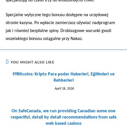
specjalizują od czasu trzy do kiludziesięciu chwil.
Specjalne wytyczne tego bonusu dostępne na urzędowej
stronie kasyna. Po wpłacie zamierzasz ożywiać nadprogram
jak i również bezpłatne spiny. Drobiazgowe warunki gwoli
wszelakiego bonusu osiągalne przy Nakaz.
YOU MIGHT ALSO LIKE
99Bitcoins: Kripto Para poder Haberleri, Eğitimleri ve
Rehberleri
April 26, 2026
On SafeCanada, we run providing Canadian some one
respectful, detail by detail recommendations from safe
web based casinos