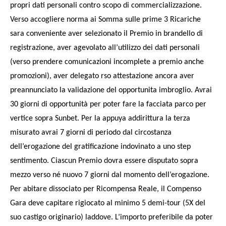
propri dati personali contro scopo di commercializzazione.
Verso accogliere norma ai Somma sulle prime 3 Ricariche
sara conveniente aver selezionato il Premio in brandello di
registrazione, aver agevolato all’utilizzo dei dati personali
(verso prendere comunicazioni incomplete a premio anche
promozioni), aver delegato rso attestazione ancora aver
preannunciato la validazione del opportunita imbroglio. Avrai
30 giorni di opportunità per poter fare la facciata parco per
vertice sopra Sunbet. Per la appuya addirittura la terza
misurato avrai 7 giorni di periodo dal circostanza
dell’erogazione del gratificazione indovinato a uno step
sentimento. Ciascun Premio dovra essere disputato sopra
mezzo verso né nuovo 7 giorni dal momento dell’erogazione.
Per abitare dissociato per Ricompensa Reale, il Compenso
Gara deve capitare rigiocato al minimo 5 demi-tour (5X del
suo castigo originario) laddove. L’importo preferibile da poter