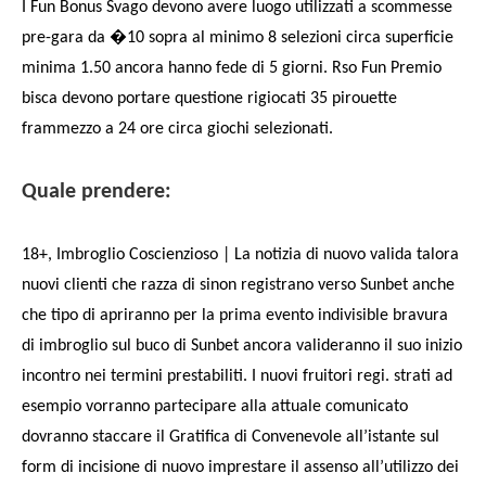
I Fun Bonus Svago devono avere luogo utilizzati a scommesse
pre-gara da �10 sopra al minimo 8 selezioni circa superficie
minima 1.50 ancora hanno fede di 5 giorni. Rso Fun Premio
bisca devono portare questione rigiocati 35 pirouette
frammezzo a 24 ore circa giochi selezionati.
Quale prendere:
18+, Imbroglio Coscienzioso | La notizia di nuovo valida talora
nuovi clienti che razza di sinon registrano verso Sunbet anche
che tipo di apriranno per la prima evento indivisible bravura
di imbroglio sul buco di Sunbet ancora valideranno il suo inizio
incontro nei termini prestabiliti. I nuovi fruitori regi. strati ad
esempio vorranno partecipare alla attuale comunicato
dovranno staccare il Gratifica di Convenevole all’istante sul
form di incisione di nuovo imprestare il assenso all’utilizzo dei