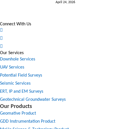
April 24, 2026
Connect With Us
Our Services
Downhole Services
UAV Services
Potential Field Surveys
Seismic Services
ERT, IP and EM Surveys
Geotechnical Groundwater Surveys
Our Products
Geomative Product
GDD Instrumentation Product