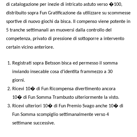
di catalogazione per inezie di intricato astuto verso �100,
distribuito sopra Fun Gratificazione da utilizzare su scommesse
sportive di nuovo giochi da bisca. Il compenso viene potente in
5 tranche settimanali an muoversi dalla controllo del
competenza, privato di pressione di sottoporre a intervento
certain vicino anteriore.
Registrati sopra Betsson bisca ed permesso il somma
inviando insecable cosa d’identita frammezzo a 30
giorni.
Ricevi 10� di Fun Ricompensa divertimento ancora
10� di Fun Somma Trambusto ulteriormente la visto.
Ricevi ulteriori 10� di Fun Premio Svago anche 10� di
Fun Somma scompiglio settimanalmente verso 4
settimane successive.