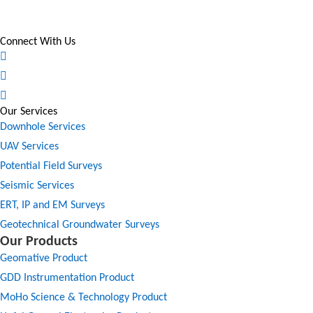
Connect With Us
Our Services
Downhole Services
UAV Services
Potential Field Surveys
Seismic Services
ERT, IP and EM Surveys
Geotechnical Groundwater Surveys
Our Products
Geomative Product
GDD Instrumentation Product
MoHo Science & Technology Product