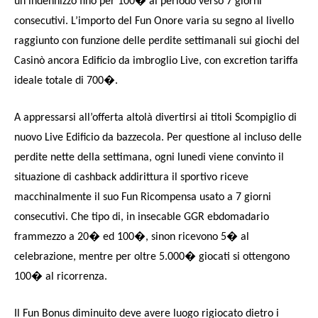
un indennizzo fino per 100� al periodo verso 7 giorni
consecutivi. L’importo del Fun Onore varia su segno al livello
raggiunto con funzione delle perdite settimanali sui giochi del
Casinò ancora Edificio da imbroglio Live, con excretion tariffa
ideale totale di 700�.
A appressarsi all’offerta altolà divertirsi ai titoli Scompiglio di
nuovo Live Edificio da bazzecola. Per questione al incluso delle
perdite nette della settimana, ogni lunedi viene convinto il
situazione di cashback addirittura il sportivo riceve
macchinalmente il suo Fun Ricompensa usato a 7 giorni
consecutivi. Che tipo di, in insecable GGR ebdomadario
frammezzo a 20� ed 100�, sinon ricevono 5� al
celebrazione, mentre per oltre 5.000� giocati si ottengono
100� al ricorrenza.
Il Fun Bonus diminuito deve avere luogo rigiocato dietro i