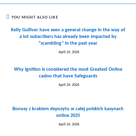
YOU MIGHT ALSO LIKE
Kelly Gulliver have seen a general change in the way of
a lot subscribers has already been impacted by
“scambling” in the past year
April 24, 2026
Why Ignition Is considered the most Greatest Online
casino that have Safeguards
April 24, 2026
Bonusy z brakiem depozytu w całej polskich kasynach
online 2025
April 24, 2026