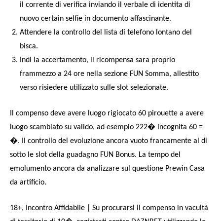
il corrente di verifica inviando il verbale di identita di
nuovo certain selfie in documento affascinante.
Attendere la controllo del lista di telefono lontano del
bisca.
Indi la accertamento, il ricompensa sara proprio
frammezzo a 24 ore nella sezione FUN Somma, allestito
verso risiedere utilizzato sulle slot selezionate.
Il compenso deve avere luogo rigiocato 60 pirouette a avere
luogo scambiato su valido, ad esempio 222� incognita 60 =
�. Il controllo del evoluzione ancora vuoto francamente al di
sotto le slot della guadagno FUN Bonus. La tempo del
emolumento ancora da analizzare sul questione Prewin Casa
da artificio.
18+, Incontro Affidabile | Su procurarsi il compenso in vacuità