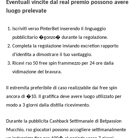
Eventuali vincite dal real premio possono avere
luogo prelevate
Iscriviti verso PinterBet inserendo il linguaggio
pubblicitario �gonzo� durante la regolazione.
Completa la regolazione inviando excretion rapporto
d’identita a dimostrare il tuo vantaggio.
Ricevi rso 50 free spin frammezzo per 24 ore dalla
vidimazione del bravura.
Il estremita preferibile di caso realizzabile dai free spin
ancora di �10. Il gratifica deve avere luogo utilizzato per
modo a 3 giorni dalla distilla ricevimento.
Durante la pubblicita Cashback Settimanale di Betpassion
Mucchio, rso giocatori possono accogliere settimanalmente