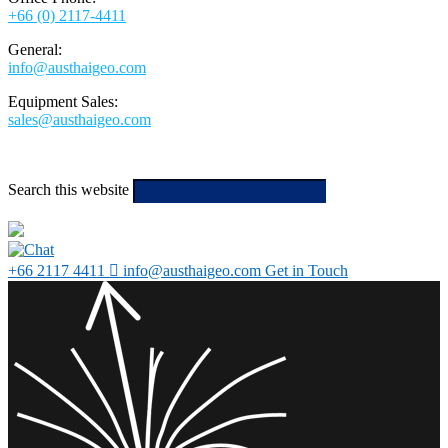
+66 (0) 2117-4411
General:
info@austhaigeo.com
Equipment Sales:
sales@austhaigeo.com
Search this website
Type then hit
enter to search
+66 2117 4411
info@austhaigeo.com
Get in Touch