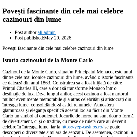
Povești fascinante din cele mai celebre
cazinouri din lume
Post author:
ali-admin
Post published:
May 29, 2026
Povești fascinante din cele mai celebre cazinouri din lume
Istoria cazinoului de la Monte Carlo
Cazinoul de la Monte Carlo, situat în Principatul Monaco, este unul
dintre cele mai iconice cazinouri din lume, având o istorie fascinantă
ce datează din anul 1863. Construirea sa a fost inițiată de către
Prințul Charles III, care a dorit să transforme Monaco într-o
destinație de lux. De-a lungul anilor, acest cazinou a fost martorul
multor evenimente memorabile și a atras celebrități și aristocrați din
întreaga lume, consolidându-și astfel renumele. Atmosfera
glamuroasă și eleganța specifică acestui loc au făcut din Monte
Carlo un simbol al opulenței. Jocurile de noroc nu sunt doar o formă
de divertisment, ci și o tradiție, cu mese de ruletă care au devenit
celebre în întreaga lume, iar la
https://yep-casinos.ro/
se poate
descoperi o diversitate similară de senzații. De asemenea, cazinoul a