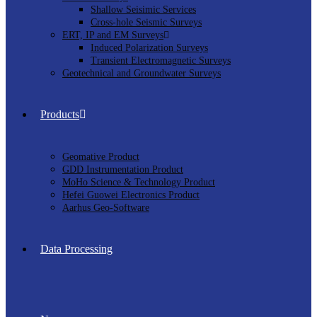
Shallow Seisimic Services
Cross-hole Seismic Surveys
ERT, IP and EM Surveys
Induced Polarization Surveys
Transient Electromagnetic Surveys
Geotechnical and Groundwater Surveys
Products
Geomative Product
GDD Instrumentation Product
MoHo Science & Technology Product
Hefei Guowei Electronics Product
Aarhus Geo-Software
Data Processing