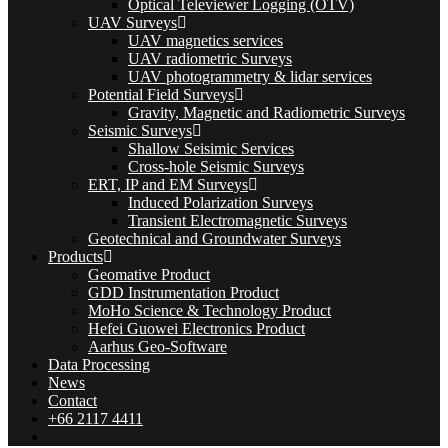
Optical Televiewer Logging (OTV)
UAV Surveys
UAV magnetics services
UAV radiometric Surveys
UAV photogrammetry & lidar services
Potential Field Surveys
Gravity, Magnetic and Radiometric Surveys
Seismic Surveys
Shallow Seisimic Services
Cross-hole Seismic Surveys
ERT, IP and EM Surveys
Induced Polarization Surveys
Transient Electromagnetic Surveys
Geotechnical and Groundwater Surveys
Products
Geomative Product
GDD Instrumentation Product
MoHo Science & Technology Product
Hefei Guowei Electronics Product
Aarhus Geo-Software
Data Processing
News
Contact
+66 2117 4411