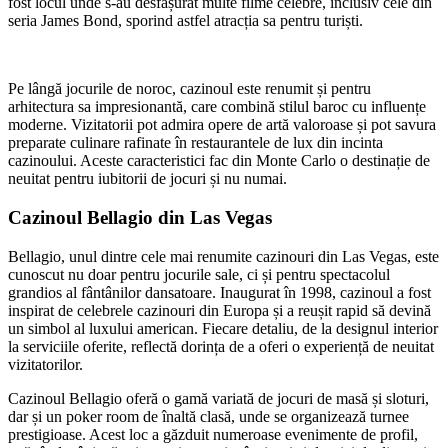
fost locul unde s-au desfășurat multe filme celebre, inclusiv cele din
seria James Bond, sporind astfel atracția sa pentru turiști.
Pe lângă jocurile de noroc, cazinoul este renumit și pentru
arhitectura sa impresionantă, care combină stilul baroc cu influențe
moderne. Vizitatorii pot admira opere de artă valoroase și pot savura
preparate culinare rafinate în restaurantele de lux din incinta
cazinoului. Aceste caracteristici fac din Monte Carlo o destinație de
neuitat pentru iubitorii de jocuri și nu numai.
Cazinoul Bellagio din Las Vegas
Bellagio, unul dintre cele mai renumite cazinouri din Las Vegas, este
cunoscut nu doar pentru jocurile sale, ci și pentru spectacolul
grandios al fântânilor dansatoare. Inaugurat în 1998, cazinoul a fost
inspirat de celebrele cazinouri din Europa și a reușit rapid să devină
un simbol al luxului american. Fiecare detaliu, de la designul interior
la serviciile oferite, reflectă dorința de a oferi o experiență de neuitat
vizitatorilor.
Cazinoul Bellagio oferă o gamă variată de jocuri de masă și sloturi,
dar și un poker room de înaltă clasă, unde se organizează turnee
prestigioase. Acest loc a găzduit numeroase evenimente de profil,