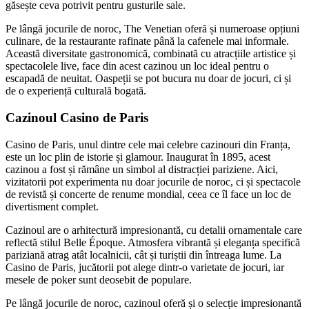
găsește ceva potrivit pentru gusturile sale.
Pe lângă jocurile de noroc, The Venetian oferă și numeroase opțiuni
culinare, de la restaurante rafinate până la cafenele mai informale.
Această diversitate gastronomică, combinată cu atracțiile artistice și
spectacolele live, face din acest cazinou un loc ideal pentru o
escapadă de neuitat. Oaspeții se pot bucura nu doar de jocuri, ci și
de o experiență culturală bogată.
Cazinoul Casino de Paris
Casino de Paris, unul dintre cele mai celebre cazinouri din Franța,
este un loc plin de istorie și glamour. Inaugurat în 1895, acest
cazinou a fost și rămâne un simbol al distracției pariziene. Aici,
vizitatorii pot experimenta nu doar jocurile de noroc, ci și spectacole
de revistă și concerte de renume mondial, ceea ce îl face un loc de
divertisment complet.
Cazinoul are o arhitectură impresionantă, cu detalii ornamentale care
reflectă stilul Belle Époque. Atmosfera vibrantă și eleganța specifică
pariziană atrag atât localnicii, cât și turiștii din întreaga lume. La
Casino de Paris, jucătorii pot alege dintr-o varietate de jocuri, iar
mesele de poker sunt deosebit de populare.
Pe lângă jocurile de noroc, cazinoul oferă și o selecție impresionantă