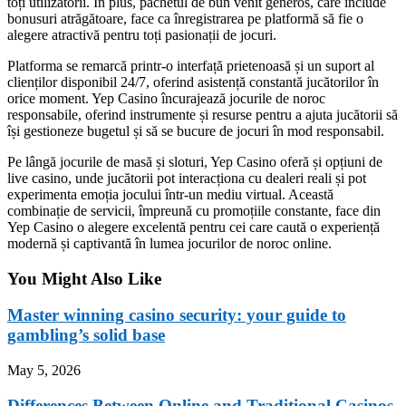
toți utilizatorii. În plus, pachetul de bun venit generos, care include
bonusuri atrăgătoare, face ca înregistrarea pe platformă să fie o
alegere atractivă pentru toți pasionații de jocuri.
Platforma se remarcă printr-o interfață prietenoasă și un suport al
clienților disponibil 24/7, oferind asistență constantă jucătorilor în
orice moment. Yep Casino încurajează jocurile de noroc
responsabile, oferind instrumente și resurse pentru a ajuta jucătorii să
își gestioneze bugetul și să se bucure de jocuri în mod responsabil.
Pe lângă jocurile de masă și sloturi, Yep Casino oferă și opțiuni de
live casino, unde jucătorii pot interacționa cu dealeri reali și pot
experimenta emoția jocului într-un mediu virtual. Această
combinație de servicii, împreună cu promoțiile constante, face din
Yep Casino o alegere excelentă pentru cei care caută o experiență
modernă și captivantă în lumea jocurilor de noroc online.
You Might Also Like
Master winning casino security: your guide to
gambling’s solid base
May 5, 2026
Differences Between Online and Traditional Casinos