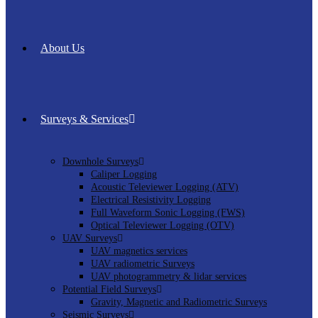
About Us
Surveys & Services
Downhole Surveys
Caliper Logging
Acoustic Televiewer Logging (ATV)
Electrical Resistivity Logging
Full Waveform Sonic Logging (FWS)
Optical Televiewer Logging (OTV)
UAV Surveys
UAV magnetics services
UAV radiometric Surveys
UAV photogrammetry & lidar services
Potential Field Surveys
Gravity, Magnetic and Radiometric Surveys
Seismic Surveys