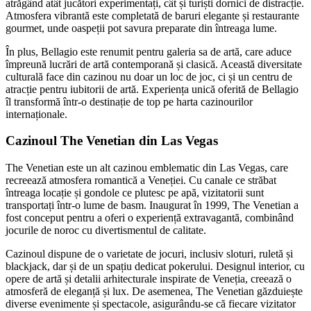
atrăgând atât jucători experimentați, cât și turiști dornici de distracție.
Atmosfera vibrantă este completată de baruri elegante și restaurante
gourmet, unde oaspeții pot savura preparate din întreaga lume.
În plus, Bellagio este renumit pentru galeria sa de artă, care aduce
împreună lucrări de artă contemporană și clasică. Această diversitate
culturală face din cazinou nu doar un loc de joc, ci și un centru de
atracție pentru iubitorii de artă. Experiența unică oferită de Bellagio
îl transformă într-o destinație de top pe harta cazinourilor
internaționale.
Cazinoul The Venetian din Las Vegas
The Venetian este un alt cazinou emblematic din Las Vegas, care
recreează atmosfera romantică a Veneției. Cu canale ce străbat
întreaga locație și gondole ce plutesc pe apă, vizitatorii sunt
transportați într-o lume de basm. Inaugurat în 1999, The Venetian a
fost conceput pentru a oferi o experiență extravagantă, combinând
jocurile de noroc cu divertismentul de calitate.
Cazinoul dispune de o varietate de jocuri, inclusiv sloturi, ruletă și
blackjack, dar și de un spațiu dedicat pokerului. Designul interior, cu
opere de artă și detalii arhitecturale inspirate de Veneția, creează o
atmosferă de eleganță și lux. De asemenea, The Venetian găzduiește
diverse evenimente și spectacole, asigurându-se că fiecare vizitator