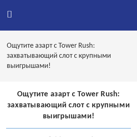
Skip
to
content
Ощутите азарт с Tower Rush:
захватывающий слот с крупными
выигрышами!
Ощутите азарт с Tower Rush:
захватывающий слот с крупными
выигрышами!