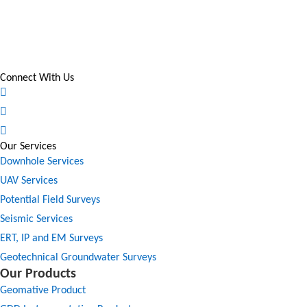
Connect With Us
Our Services
Downhole Services
UAV Services
Potential Field Surveys
Seismic Services
ERT, IP and EM Surveys
Geotechnical Groundwater Surveys
Our Products
Geomative Product