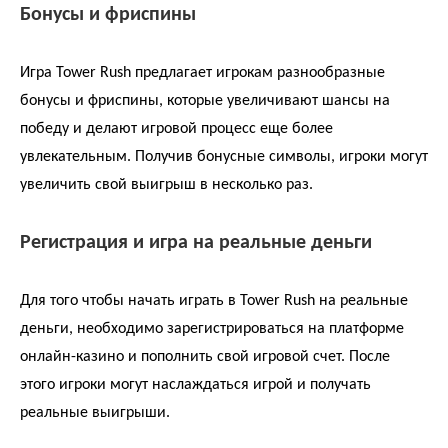
Бонусы и фриспины
Игра Tower Rush предлагает игрокам разнообразные
бонусы и фриспины, которые увеличивают шансы на
победу и делают игровой процесс еще более
увлекательным. Получив бонусные символы, игроки могут
увеличить свой выигрыш в несколько раз.
Регистрация и игра на реальные деньги
Для того чтобы начать играть в Tower Rush на реальные
деньги, необходимо зарегистрироваться на платформе
онлайн-казино и пополнить свой игровой счет. После
этого игроки могут наслаждаться игрой и получать
реальные выигрыши.