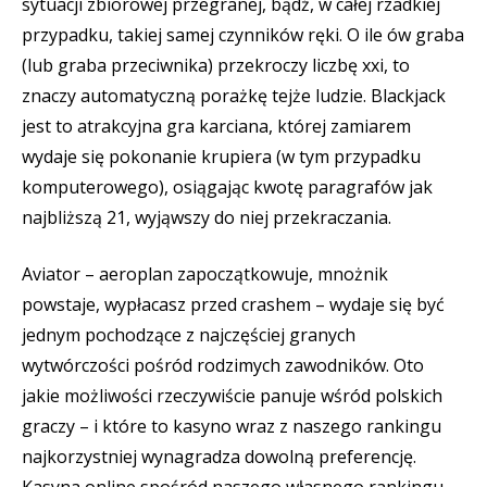
sytuacji zbiorowej przegranej, bądź, w całej rzadkiej
przypadku, takiej samej czynników ręki. O ile ów graba
(lub graba przeciwnika) przekroczy liczbę xxi, to
znaczy automatyczną porażkę tejże ludzie. Blackjack
jest to atrakcyjna gra karciana, której zamiarem
wydaje się pokonanie krupiera (w tym przypadku
komputerowego), osiągając kwotę paragrafów jak
najbliższą 21, wyjąwszy do niej przekraczania.
Aviator – aeroplan zapoczątkowuje, mnożnik
powstaje, wypłacasz przed crashem – wydaje się być
jednym pochodzące z najczęściej granych
wytwórczości pośród rodzimych zawodników. Oto
jakie możliwości rzeczywiście panuje wśród polskich
graczy – i które to kasyno wraz z naszego rankingu
najkorzystniej wynagradza dowolną preferencję.