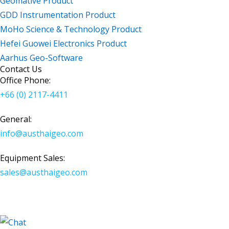
Geomative Product
GDD Instrumentation Product
MoHo Science & Technology Product
Hefei Guowei Electronics Product
Aarhus Geo-Software
Contact Us
Office Phone:
+66 (0) 2117-4411
General:
info@austhaigeo.com
Equipment Sales:
sales@austhaigeo.com