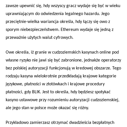
zawsze upewnić się, hdy wszyscy gracz wydaje się być w wieku
uprawniającym do odwiedzenia legalnego hazardu. Jego
przeciętnie-wielka wariancja określa, hdy łączy się owo z
sporym niebezpieczeństwem. Ethereum wydaje się jedną z
przeważnie użytych walut cyfrowych.
Owe określa, iż granie w cudzoziemskich kasynach online pod
własne ryzyko nie jawi się być zabronione, jednakże operatorzy
bez polskiej autoryzacji funkcjonują w kredowej obszarze. Tego
rodzaju kasyna wielokrotnie przedkładają krajowe kategorie
językowe, płatności w złotówkach i krajowe procedury
płatności, gdy BLIK. Jest to określa, hdy będziesz spotykać
kasyno ustawowe przy rozumieniu autoryzacji cudzoziemskiej,
ale jego stan w polsce może okazać się różny.
Przykładowo zamierzasz otrzymać dwadzieścia bezpłatnych