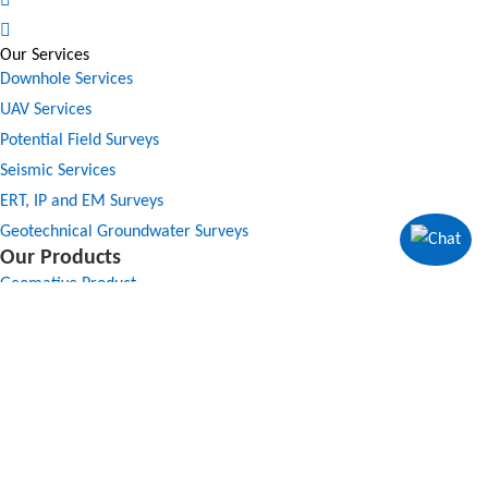
Our Services
Downhole Services
UAV Services
Potential Field Surveys
Seismic Services
ERT, IP and EM Surveys
Geotechnical Groundwater Surveys
Our Products
Geomative Product
GDD Instrumentation Product
MoHo Science & Technology Product
Hefei Guowei Electronics Product
Aarhus Geo-Software
Contact Us
Office Phone:
+66 (0) 2117-4411