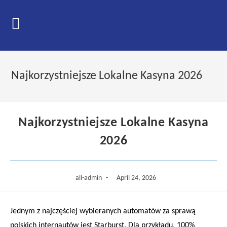
Skip
to
content
Najkorzystniejsze Lokalne Kasyna 2026
Najkorzystniejsze Lokalne Kasyna
2026
Post
Post
ali-admin
April 24, 2026
author:
published:
Jednym z najczęściej wybieranych automatów za sprawą
polskich internautów jest Starburst. Dla przykładu, 100%