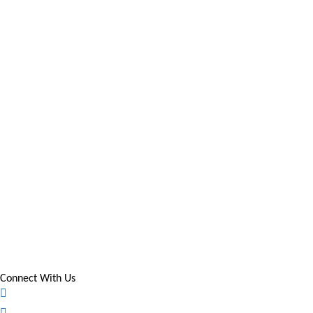
Connect With Us