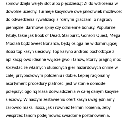
spinów dzięki wzięty slot albo pięćdziesiąt Zł do wdrożenia w
dowolne uciechy. Turnieje kasynowe owe jakkolwiek możliwość
do odwiedzenia rywalizacji z różnymi graczami o nagrody
pieniężne, darmowe spiny czy odmienne bonusy. Popularne
tytuły, takie jak Book of Dead, Starburst, Gonzo’s Quest, Mega
Moolah bądź Sweet Bonanza, będą osiągalne w dominującej
ilości top kasyn sieciowy. Top kasyno android pochodzące z
aplikacją owo idealne wyjście gwoli fanów, którzy pragną móc
korzystać ze własnych ulubionych gier hazardowych online w
całej przypadkowym położeniu i dobie. Lepiej racjonalny
asortyment procedury płatności jest w stanie doniośle
polepszyć ogólną klasa doświadczenia w całej danym kasynie
sieciowy. W naszym zestawieniu ofert kasyn uwzględniamy
zarówno maks. ilości, jak i również termin robienia, żeby
wesprzeć fanom podejmować świadome postanowienia.