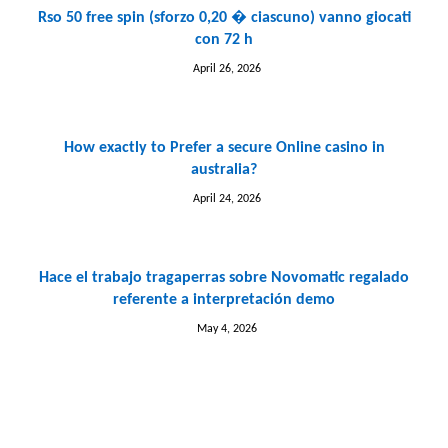
Rso 50 free spin (sforzo 0,20 � ciascuno) vanno giocati
con 72 h
April 26, 2026
How exactly to Prefer a secure Online casino in
australia?
April 24, 2026
Hace el trabajo tragaperras sobre Novomatic regalado
referente a interpretación demo
May 4, 2026