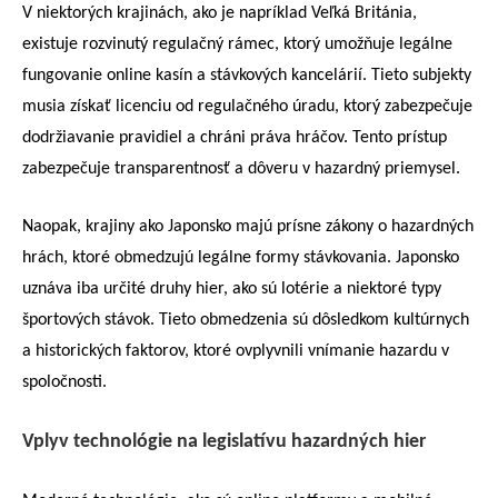
V niektorých krajinách, ako je napríklad Veľká Británia,
existuje rozvinutý regulačný rámec, ktorý umožňuje legálne
fungovanie online kasín a stávkových kancelárií. Tieto subjekty
musia získať licenciu od regulačného úradu, ktorý zabezpečuje
dodržiavanie pravidiel a chráni práva hráčov. Tento prístup
zabezpečuje transparentnosť a dôveru v hazardný priemysel.
Naopak, krajiny ako Japonsko majú prísne zákony o hazardných
hrách, ktoré obmedzujú legálne formy stávkovania. Japonsko
uznáva iba určité druhy hier, ako sú lotérie a niektoré typy
športových stávok. Tieto obmedzenia sú dôsledkom kultúrnych
a historických faktorov, ktoré ovplyvnili vnímanie hazardu v
spoločnosti.
Vplyv technológie na legislatívu hazardných hier