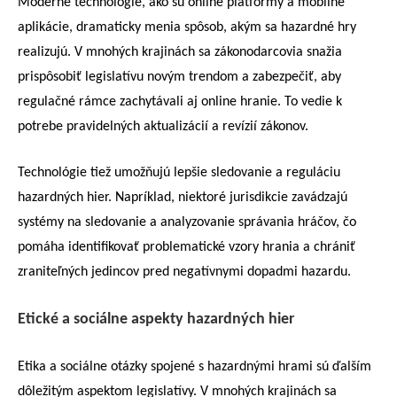
Moderné technológie, ako sú online platformy a mobilné
aplikácie, dramaticky menia spôsob, akým sa hazardné hry
realizujú. V mnohých krajinách sa zákonodarcovia snažia
prispôsobiť legislatívu novým trendom a zabezpečiť, aby
regulačné rámce zachytávali aj online hranie. To vedie k
potrebe pravidelných aktualizácií a revízií zákonov.
Technológie tiež umožňujú lepšie sledovanie a reguláciu
hazardných hier. Napríklad, niektoré jurisdikcie zavádzajú
systémy na sledovanie a analyzovanie správania hráčov, čo
pomáha identifikovať problematické vzory hrania a chrániť
zraniteľných jedincov pred negatívnymi dopadmi hazardu.
Etické a sociálne aspekty hazardných hier
Etika a sociálne otázky spojené s hazardnými hrami sú ďalším
dôležitým aspektom legislatívy. V mnohých krajinách sa