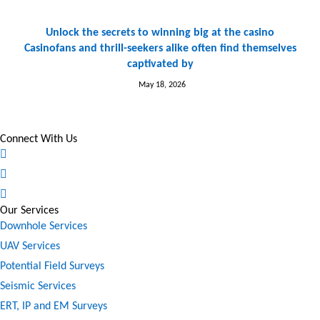
Unlock the secrets to winning big at the casino
Casinofans and thrill-seekers alike often find themselves
captivated by
May 18, 2026
Connect With Us
Our Services
Downhole Services
UAV Services
Potential Field Surveys
Seismic Services
ERT, IP and EM Surveys