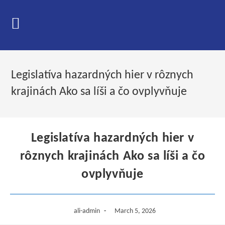
Skip
to
content
Legislatíva hazardných hier v rôznych
krajinách Ako sa líši a čo ovplyvňuje
Legislatíva hazardných hier v
rôznych krajinách Ako sa líši a čo
ovplyvňuje
Post
Post
ali-admin
March 5, 2026
author:
published: