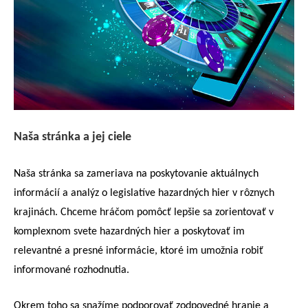
Naša stránka a jej ciele
Naša stránka sa zameriava na poskytovanie aktuálnych
informácií a analýz o legislatíve hazardných hier v rôznych
krajinách. Chceme hráčom pomôcť lepšie sa zorientovať v
komplexnom svete hazardných hier a poskytovať im
relevantné a presné informácie, ktoré im umožnia robiť
informované rozhodnutia.
Okrem toho sa snažíme podporovať zodpovedné hranie a