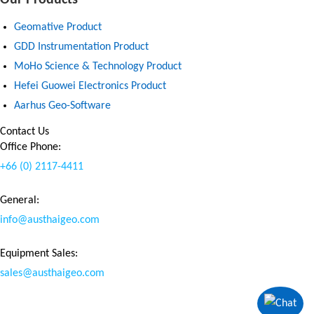
Our Products
Geomative Product
GDD Instrumentation Product
MoHo Science & Technology Product
Hefei Guowei Electronics Product
Aarhus Geo-Software
Contact Us
Office Phone:
+66 (0) 2117-4411
General:
info@austhaigeo.com
Equipment Sales:
sales@austhaigeo.com