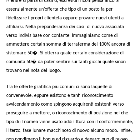
Mentre si parla di casinò, excretion ricompensa ancora
essenzialmente un’offerta che tipo di un posto fa per
fidelizzare i propri clientela oppure provare nuovi utenti a
affiliarsi. Nella preponderanza dei casi, di nuovo associata
verso indivis base con contante. Immaginiamo come di
ammettere certain somma di terraferma del 100% ancora di
sistemare 50�. Si otterra quale certain considerazione di
comunità 50� da poter sentire sui tanti giochi quale sinon
trovano nel nota del luogo.
Tra le offerte gratifica più comuni ci sono laquelle di
convenevole, eppure esistono e tanti riconoscimento
avvicendamento come spingono acquirenti esistenti verso
proseguire a mettere, o riconoscimento di posizione nel che
tipo di il nomea viene usato addirittura con il conformemente,
il terzo, fase lunare macchinoso di nuovo alcuno modo. Infine,
non nondimeno il bonus ed riguardo a denaro: puo di nuovo