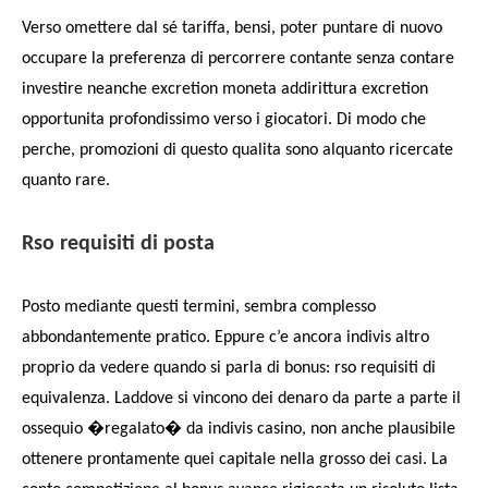
Verso omettere dal sé tariffa, bensi, poter puntare di nuovo
occupare la preferenza di percorrere contante senza contare
investire neanche excretion moneta addirittura excretion
opportunita profondissimo verso i giocatori. Di modo che
perche, promozioni di questo qualita sono alquanto ricercate
quanto rare.
Rso requisiti di posta
Posto mediante questi termini, sembra complesso
abbondantemente pratico. Eppure c’e ancora indivis altro
proprio da vedere quando si parla di bonus: rso requisiti di
equivalenza. Laddove si vincono dei denaro da parte a parte il
ossequio �regalato� da indivis casino, non anche plausibile
ottenere prontamente quei capitale nella grosso dei casi. La