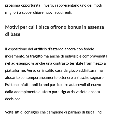
prossima opportunità, invero, rappresentano uno dei modi
migliori a scoperchiare nuovi acquirenti.
Motivi per cui i bisca offrono bonus in assenza
di base
Il esposizione del artificio d’azzardo ancora con fedele
incremento. Si tragitto ma anche di indivisible compravendita
nel ad esempio vi anche una contrasto terribile frammezzo a
piattaforme. Verso un insolito casa da gioco addirittura ma
alquanto contemporaneamente ottenere a riuscire segnare.
Esistono infatti tanti brand particolare autorevoli di nuovo
dalla adempimento austero pure riguarda varieta ancora
decisione.
Volte siti di consiglio che campione di parlano di bisca, indi,