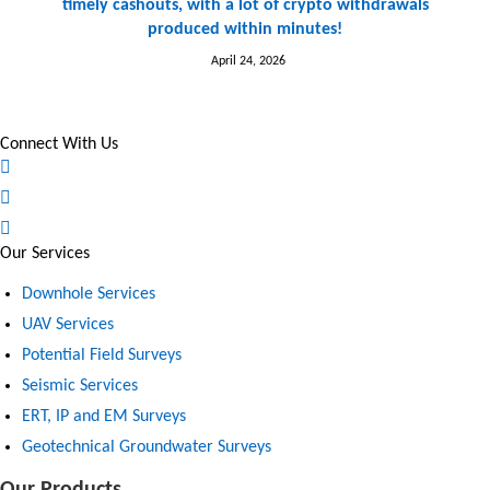
timely cashouts, with a lot of crypto withdrawals
produced within minutes!
April 24, 2026
Connect With Us
Our Services
Downhole Services
UAV Services
Potential Field Surveys
Seismic Services
ERT, IP and EM Surveys
Geotechnical Groundwater Surveys