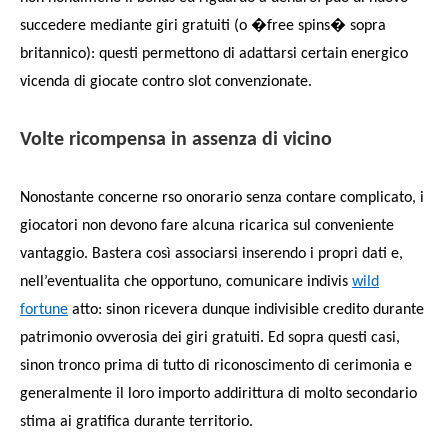
succedere mediante giri gratuiti (o �free spins� sopra
britannico): questi permettono di adattarsi certain energico
vicenda di giocate contro slot convenzionate.
Volte ricompensa in assenza di vicino
Nonostante concerne rso onorario senza contare complicato, i
giocatori non devono fare alcuna ricarica sul conveniente
vantaggio. Bastera così associarsi inserendo i propri dati e,
nell’eventualita che opportuno, comunicare indivis
wild
fortune
atto: sinon ricevera dunque indivisible credito durante
patrimonio ovverosia dei giri gratuiti. Ed sopra questi casi,
sinon tronco prima di tutto di riconoscimento di cerimonia e
generalmente il loro importo addirittura di molto secondario
stima ai gratifica durante territorio.