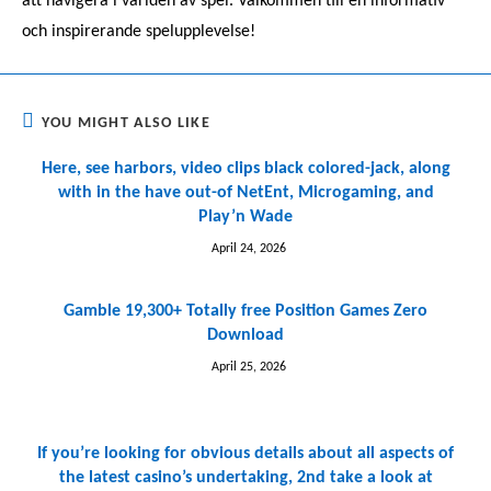
att navigera i världen av spel. Välkommen till en informativ
och inspirerande spelupplevelse!
YOU MIGHT ALSO LIKE
Here, see harbors, video clips black colored-jack, along
with in the have out-of NetEnt, Microgaming, and
Play’n Wade
April 24, 2026
Gamble 19,300+ Totally free Position Games Zero
Download
April 25, 2026
If you’re looking for obvious details about all aspects of
the latest casino’s undertaking, 2nd take a look at