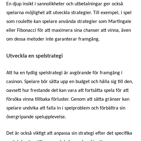
En djup insikt i sannolikheter och utbetalningar ger också
spelarna möjlighet att utveckla strategier. Till exempel, i spel
som roulette kan spelare använda strategier som Martingale
eller Fibonacci för att maximera sina chanser att vinna, även
om dessa metoder inte garanterar framgång.
Utveckla en spelstrategi
Att ha en tydlig spelstrategi är avgörande för framgång i
casinon. Spelare bör sätta upp en budget och hålla sig till den,
oavsett hur frestande det kan vara att fortsätta spela för att
försöka vinna tillbaka förluster. Genom att sätta gränser kan
spelare undvika att falla in i spelproblem och förbättra sin
övergripande spelupplevelse.
Det är också viktigt att anpassa sin strategi efter det specifika