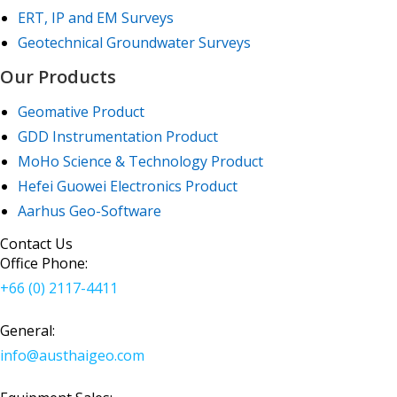
ERT, IP and EM Surveys
Geotechnical Groundwater Surveys
Our Products
Geomative Product
GDD Instrumentation Product
MoHo Science & Technology Product
Hefei Guowei Electronics Product
Aarhus Geo-Software
Contact Us
Office Phone:
+66 (0) 2117-4411
General:
info@austhaigeo.com