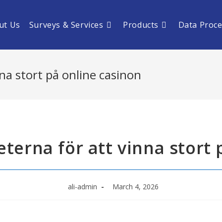
ut Us
Surveys & Services
Products
Data Proce
na stort på online casinon
terna för att vinna stort 
Post
Post
ali-admin
March 4, 2026
author:
published: