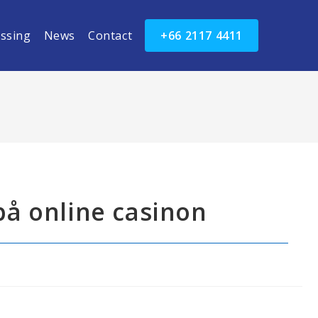
ssing
News
Contact
+66 2117 4411
på online casinon