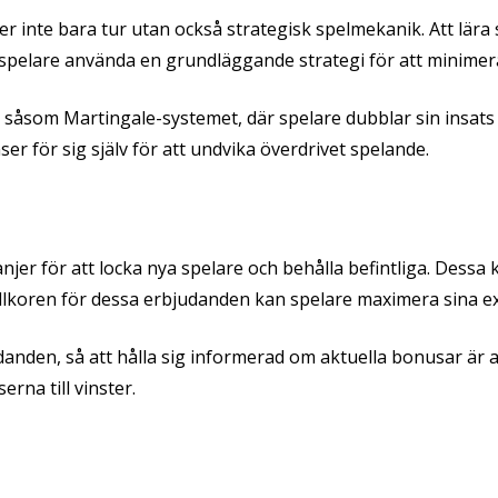
er inte bara tur utan också strategisk spelmekanik. Att lära
an spelare använda en grundläggande strategi för att minimer
 såsom Martingale-systemet, där spelare dubblar sin insats eft
ser för sig själv för att undvika överdrivet spelande.
jer för att locka nya spelare och behålla befintliga. Dessa
llkoren för dessa erbjudanden kan spelare maximera sina ex
anden, så att hålla sig informerad om aktuella bonusar är
rna till vinster.