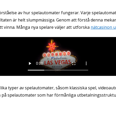
förståelse av hur spelautomater fungerar. Varje spelautomat
taten är helt slumpmässiga. Genom att förstå denna mekan
tt vinna. Många nya spelare väljer att utforska
nätcasinon u
n olika typer av spelautomater, såsom klassiska spel, videoau
a på spelautomater som har förmånliga utbetalningsstruktu