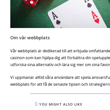
Om vår webbplats
Vår webbplats är dedikerad till att erbjuda omfattande
casinon som kan hjälpa dig att förbättra din spelupple
utforska sina alternativ och lära sig mer om sina favor
Vi uppmanar alltid våra användare att spela ansvarsful
webbplats för att få de senaste tipsen och strategie
YOU MIGHT ALSO LIKE