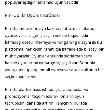
populyarlaşdığını anlamaq üçün vacibdir.
Pin-Up ilə Oyun Təcrübəsi
Pin-Up, müasir onlayn kazino platforması olaraq,
oyunsevərlərə geniş seçim imkanı təqdim edir.
İstifadəçi dostu interfeysi və rəngarəng dizaynı ilə bu
platforma, hər kəsin rahatlıqla istifadə edə biləcəyi bir
mühit yaradır. Oyunlar arasında slotlardan canlı
kazino oyunlarına qədər geniş çeşid var. Bununla
yanaşı, pin up app mobil oyunsevərlərə də əlçatan bir
seçim təqdim edir.
Pin-Up platforması, istifadəçilərə bonuslar və
promosyonlar təqdim edərək, onların oyun
təcrübəsini daha da artırır. Həmçinin, burada
oyunların ədalətli olub-olmadığını anlamaq üçün