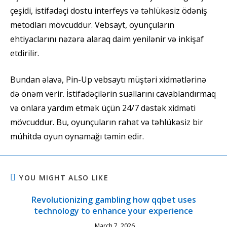
çeşidi, istifadəçi dostu interfeys və təhlükəsiz ödəniş
metodları mövcuddur. Vebsayt, oyunçuların
ehtiyaclarını nəzərə alaraq daim yenilənir və inkişaf
etdirilir.
Bundan əlavə, Pin-Up vebsaytı müştəri xidmətlərinə
də önəm verir. İstifadəçilərin suallarını cavablandırmaq
və onlara yardım etmək üçün 24/7 dəstək xidməti
mövcuddur. Bu, oyunçuların rahat və təhlükəsiz bir
mühitdə oyun oynamağı təmin edir.
YOU MIGHT ALSO LIKE
Revolutionizing gambling how qqbet uses
technology to enhance your experience
March 7, 2026