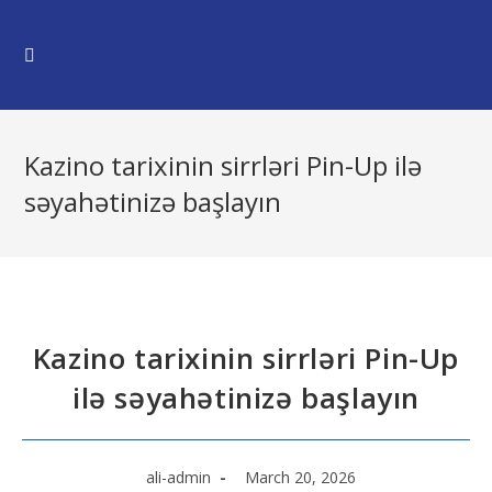
Skip
to
content
Kazino tarixinin sirrləri Pin-Up ilə
səyahətinizə başlayın
Kazino tarixinin sirrləri Pin-Up
ilə səyahətinizə başlayın
Post
Post
ali-admin
March 20, 2026