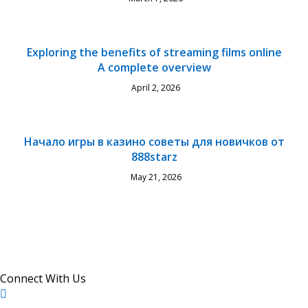
Exploring the benefits of streaming films online
A complete overview
April 2, 2026
Начало игры в казино советы для новичков от
888starz
May 21, 2026
Connect With Us