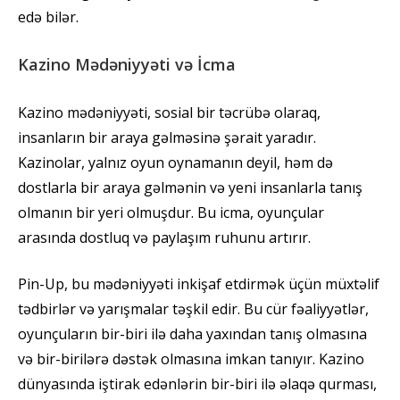
edə bilər.
Kazino Mədəniyyəti və İcma
Kazino mədəniyyəti, sosial bir təcrübə olaraq,
insanların bir araya gəlməsinə şərait yaradır.
Kazinolar, yalnız oyun oynamanın deyil, həm də
dostlarla bir araya gəlmənin və yeni insanlarla tanış
olmanın bir yeri olmuşdur. Bu icma, oyunçular
arasında dostluq və paylaşım ruhunu artırır.
Pin-Up, bu mədəniyyəti inkişaf etdirmək üçün müxtəlif
tədbirlər və yarışmalar təşkil edir. Bu cür fəaliyyətlər,
oyunçuların bir-biri ilə daha yaxından tanış olmasına
və bir-birilərə dəstək olmasına imkan tanıyır. Kazino
dünyasında iştirak edənlərin bir-biri ilə əlaqə qurması,