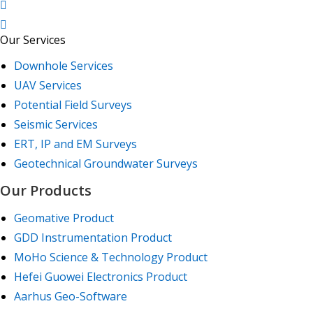
Our Services
Downhole Services
UAV Services
Potential Field Surveys
Seismic Services
ERT, IP and EM Surveys
Geotechnical Groundwater Surveys
Our Products
Geomative Product
GDD Instrumentation Product
MoHo Science & Technology Product
Hefei Guowei Electronics Product
Aarhus Geo-Software