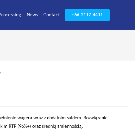
Processing
News
Contact
+66 2117 4411
r
ełnienie wagera wraz z dodatnim saldem. Rozwiązanie
sokim RTP (96%+) oraz średnią zmiennością.