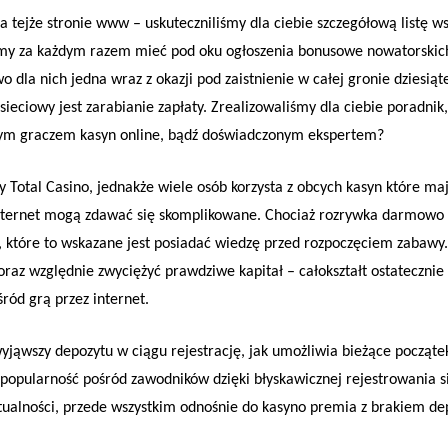
tejże stronie www – uskuteczniliśmy dla ciebie szczegółową listę w
zimy za każdym razem mieć pod oku ogłoszenia bonusowe nowatorskic
 dla nich jedna wraz z okazji pod zaistnienie w całej gronie dziesią
ciowy jest zarabianie zapłaty. Zrealizowaliśmy dla ciebie poradnik, 
ącym graczem kasyn online, bądź doświadczonym ekspertem?
otal Casino, jednakże wiele osób korzysta z obcych kasyn które mają
 internet mogą zdawać się skomplikowane. Chociaż rozrywka darmowo
 które to wskazane jest posiadać wiedzę przed rozpoczęciem zabawy
raz względnie zwyciężyć prawdziwe kapitał – całokształt ostateczn
śród grą przez internet.
ąwszy depozytu w ciągu rejestrację, jak umożliwia bieżące początek 
e popularność pośród zawodników dzięki błyskawicznej rejestrowania
ualności, przede wszystkim odnośnie do kasyno premia z brakiem d