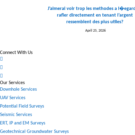
J’aimerai voir trop les methodes a l�egar
rafler directement en tenant l’argent
ressemblent des plus utiles?
April 25, 2026
Connect With Us
Our Services
Downhole Services
UAV Services
Potential Field Surveys
Seismic Services
ERT, IP and EM Surveys
Geotechnical Groundwater Surveys