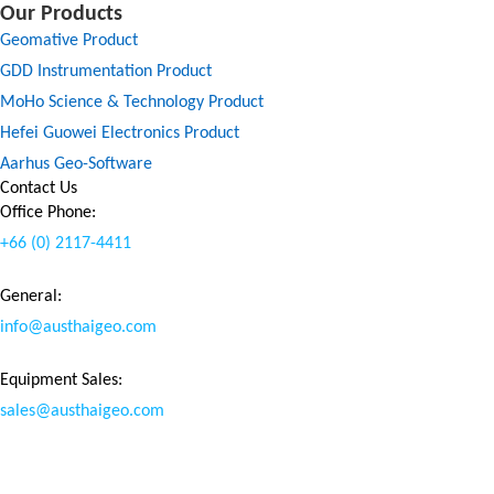
Our Products
Geomative Product
GDD Instrumentation Product
MoHo Science & Technology Product
Hefei Guowei Electronics Product
Aarhus Geo-Software
Contact Us
Office Phone:
+66 (0) 2117-4411
General:
info@austhaigeo.com
Equipment Sales:
sales@austhaigeo.com