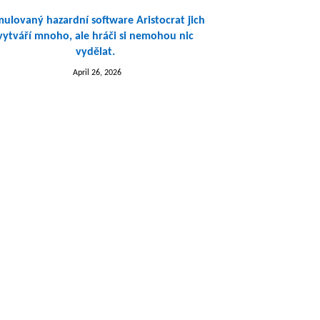
mulovaný hazardní software Aristocrat jich
vytváří mnoho, ale hráči si nemohou nic
vydělat.
April 26, 2026