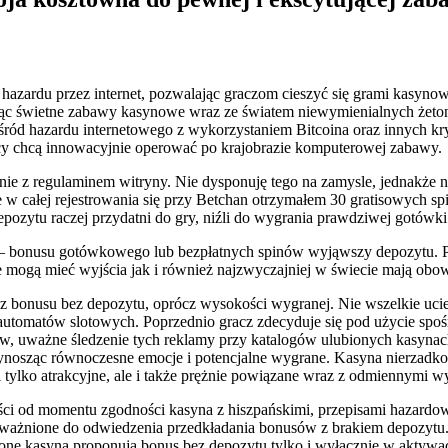
hazardu przez internet, pozwalając graczom cieszyć się grami kasyn
łącząc świetne zabawy kasynowe wraz ze światem niewymienialnych że
śród hazardu internetowego z wykorzystaniem Bitcoina oraz innych k
jacy chcą innowacyjnie operować po krajobrazie komputerowej zabawy.
nie z regulaminem witryny. Nie dysponuję tego na zamysle, jednakże
e w całej rejestrowania się przy Betchan otrzymałem 30 gratisowych sp
zytu raczej przydatni do gry, niźli do wygrania prawdziwej gotówki
– bonusu gotówkowego lub bezpłatnych spinów wyjąwszy depozytu. P
nie mogą mieć wyjścia jak i również najzwyczajniej w świecie mają o
bonusu bez depozytu, oprócz wysokości wygranej. Nie wszelkie uciech
utomatów slotowych. Poprzednio gracz zdecyduje się pod użycie spośr
ów, uważne śledzenie tych reklamy przy katalogów ulubionych kasyn
ynosząc równoczesne emocje i potencjalne wygrane. Kasyna nierzadko 
li tylko atrakcyjne, ale i także prężnie powiązane wraz z odmiennymi 
ści od momentu zgodności kasyna z hiszpańskimi, przepisami hazardow
oważnione do odwiedzenia przedkładania bonusów z brakiem depozytu
one kasyna proponują bonus bez depozytu tylko i wyłącznie w aktywac