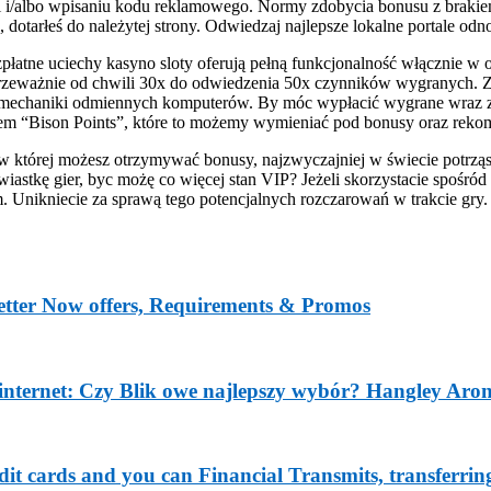
ji i/albo wpisaniu kodu reklamowego. Normy zdobycia bonusu z braki
dotarłeś do należytej strony. Odwiedzaj najlepsze lokalne portale odn
zpłatne uciechy kasyno sloty oferują pełną funkcjonalność włącznie w
eważnie od chwili 30x do odwiedzenia 50x czynników wygranych. Za
ież mechaniki odmiennych komputerów. By móc wypłacić wygrane wraz 
tem “Bison Points”, które to możemy wymieniać pod bonusy oraz reko
w której możesz otrzymywać bonusy, najzwyczajniej w świecie potrząs
iastkę gier, byc możę co więcej stan VIP? Jeżeli skorzystacie spośró
Unikniecie za sprawą tego potencjalnych rozczarowań w trakcie gry. A
Better Now offers, Requirements & Promos
 internet: Czy Blik owe najlepszy wybór? Hangley Aron
it cards and you can Financial Transmits, transferring