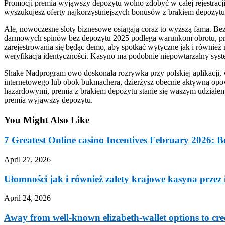
Promocji premia wyjąwszy depozytu wolno zdobyć w całej rejestrac
wyszukujesz oferty najkorzystniejszych bonusów z brakiem depozytu, 
Ale, nowoczesne sloty biznesowe osiągają coraz to wyższą fama. Be
darmowych spinów bez depozytu 2025 podlega warunkom obrotu, prz
zarejestrowania się będąc demo, aby spotkać wytyczne jak i równ
weryfikacja identyczności. Kasyno ma podobnie niepowtarzalny sys
Shake Nadprogram owo doskonała rozrywka przy polskiej aplikacji, 
internetowego lub obok bukmachera, dzierżysz obecnie aktywną opow
hazardowymi, premia z brakiem depozytu stanie się waszym udziałem. 
premia wyjąwszy depozytu.
You Might Also Like
7 Greatest Online casino Incentives February 2026: 
April 27, 2026
Ułomności jak i również zalety krajowe kasyna przez
April 24, 2026
Away from well-known elizabeth-wallet options to cred