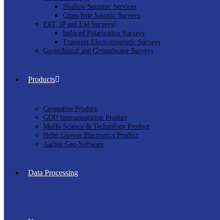
Shallow Seisimic Services
Cross-hole Seismic Surveys
ERT, IP and EM Surveys
Induced Polarization Surveys
Transient Electromagnetic Surveys
Geotechnical and Groundwater Surveys
Products
Geomative Product
GDD Instrumentation Product
MoHo Science & Technology Product
Hefei Guowei Electronics Product
Aarhus Geo-Software
Data Processing