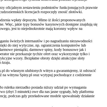
przy oficjalnym zestawieniu podmiotów funkcjonujących prawnie
cudzoziemskich licencjach rozpoczęły znosić złotówki.
dzenia wpłaty depozytu. Mimo iż ilości proponowanych
e. Więc, jakie typy bonusów kasynowych dostępne znajdują się
kowego, jest to niejednokrotnie mają koronny wpływ na
ąganiu świeżych internautów i po nagradzaniu niezawodności
dzięki do niej wytyczne, np. ograniczenia komputerów lub
darmowe pieniążki, darmowe spiny, kody bonusowe jak i
ator nie przekazuje tychże ofert oraz wykorzystuje tylko i
kcyjne wzory. Bezpłatne obroty dzięki atrakcyjne sloty
 kraju.
y.pl do własnym ulubionych witryn a gwarantujemy, iż odrzucić
ź na witryna Spiny.pl oraz wytypuj pochodzące z codziennie
 Bo ruletka nierzadko posiada niższy udział po wymagania
ywo (zbyt 3 minutek) owe dla nas jasne sygnały, hdy platforma
gencję, podczas gdy przeładowane modele spowalniały działanie