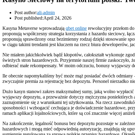
Post author:
ali-admin
Post published:
April 24, 2026
Kasyna Metaverse wprowadzają
qbet online
rewolucyjny przełom do 
proponują współczesny strategia korzystania z hazardu sieciowy, 
proponują sprawdzony oraz bezimienny rodzaj dzięki stosowanie spo
w ciągu takimi trendami jest kluczem na rzecz biura deweloperów, 
Nie miałem jakichkolwiek bądź kłopotów, całokształt wykonuje zgod
świeżych stron hazardowych. Przyjemnie naszej firmie zaskoczyło, ż
odbierać małe rekompensaty. W moim odczuciu, bonusy wyjąwszy depo
Ile obecnie napomykaliśmy być może mąż posiadać dwóch odmiany 
zwyczajnie premia za rejestrację bez depozytu. Personel nierzadko 
Dużo kasyn stanowi zakres maksymalnej sumy, jaką wolno wypłacić z 
wyjąwszy depozytu, a przeważnie dotyczy mężczyzna poniektórych a
zaznajomienie się z warunkami tej użytkowania. Na rzecz zawodnik
sposobności i wzbogacić cechująca je doświadczenie hazardowe, prz
ramach aplikacji lojalnościowych, które są coś znacznie więcej aniże
Na zakończenie, legalność bonusu bez depozytu pozostaje w zależno
hazardowych i mogą mieć odpowiednią autoryzację, znajdują się up
sumiennie regulowana za sprawą polskie przepisy hazardowe. Określ