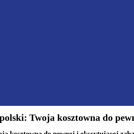
polski: Twoja kosztowna do pewn
oja kosztowna do pewnej i ekscytującej zab