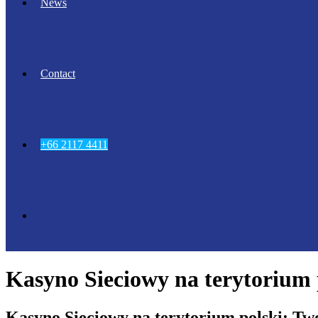
News
Contact
+66 2117 4411
Kasyno Sieciowy na terytorium 
Kasyno Sieciowy na terytorium polski: Tw