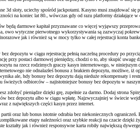
e 3d sloty, uciechy spośród jackpotami. Kasyno musi znajdować się 
ności na koniec lat 80., wówczas gdy od razu platformy działające w 
usów będą darmowe kapitał przyznawane co więcej wyjąwszy przeprowa
na, owo wytyczne pierwotnego wykorzystywania są zazwyczaj pokrewn
norazowe jak i również są w mocy tylko w całej rejestracji konta ban
bez depozytu w ciągu rejestrację pełnią naczelną procedury po przyci
ację przy postaci darmowej pieniędzy, chodzi o to, aby skupić uwagę 
zytu na rzecz rodzimych graczy kasyn internetowego, w niniejszym 
rnetowego nie odnalazłeś bonusu z brakiem depozytu, możliwe, iż oper
ika ale, hdy bonusy bez depozytu dają nieduże rekompensaty i restry
elu świeżych odbiorców – najistotniejsze bonusy bez depozytu w naszym
sz zdobyć pieniądze dzięki grę, zupełnie za darmo. Dodaj strona Spin
nów bez depozytu albo w ciągu wpłatę. Najzwyczajniej w świecie wejd
 wraz z największych części kasyn przez internet.
artii oraz lub bonus istotnie odrabia bez niekoniecznych ograniczeń.
komplikowane etapy należności oraz szybkie reakcji na czacie dzięki ż
ste kształty jak i również responsywne karta robiły największą dywer