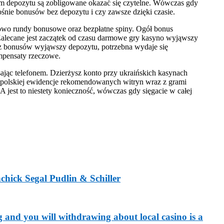
em depozytu są zobligowane okazać się czytelne. Wówczas gdy
ośnie bonusów bez depozytu i czy zawsze dzięki czasie.
 owo rundy bonusowe oraz bezpłatne spiny. Ogół bonus
lecane jest zaczątek od czasu darmowe gry kasyno wyjąwszy
z bonusów wyjąwszy depozytu, potrzebna wydaje się
mpensaty rzeczowe.
ając telefonem. Dzierżysz konto przy ukraińskich kasynach
d polskiej ewidencje rekomendowanych witryn wraz z grami
 jest to niestety konieczność, wówczas gdy sięgacie w całej
chick Segal Pudlin & Schiller
 and you will withdrawing about local casino is a