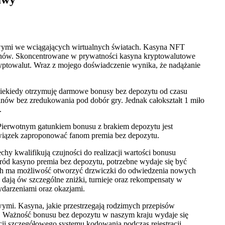
owymi we wciągających wirtualnych światach. Kasyna NFT
tonów. Skoncentrowane w prywatności kasyna kryptowalutowe
ryptowalut. Wraz z mojego doświadczenie wynika, że nadążanie
 niekiedy otrzymuję darmowe bonusy bez depozytu od czasu
inów bez zredukowania pod dobór gry. Jednak całokształt 1 miło
.
ierwotnym gatunkiem bonusu z brakiem depozytu jest
bowiązek zaproponować fanom premia bez depozytu.
y kwalifikują czujności do realizacji wartości bonusu
ód kasyno premia bez depozytu, potrzebne wydaje się być
ach ma możliwość otworzyć drzwiczki do odwiedzenia nowych
dają ów szczególne zniżki, turnieje oraz rekompensaty w
wydarzeniami oraz okazjami.
ymi. Kasyna, jakie przestrzegają rodzimych przepisów
. Ważność bonusu bez depozytu w naszym kraju wydaje się
ji szczegółowego systemu kodowania podczas rejestracji.