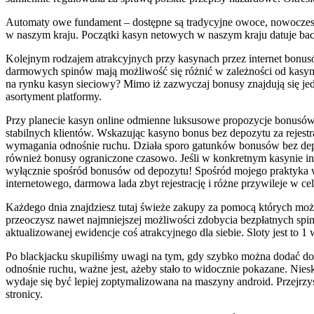
Automaty owe fundament – dostępne są tradycyjne owoce, nowoczesn
w naszym kraju. Początki kasyn netowych w naszym kraju datuje bacz
Kolejnym rodzajem atrakcyjnych przy kasynach przez internet bon
darmowych spinów mają możliwość się różnić w zależności od kasy
na rynku kasyn sieciowy? Mimo iż zazwyczaj bonusy znajdują się jed
asortyment platformy.
Przy planecie kasyn online odmienne luksusowe propozycje bonusów 
stabilnych klientów. Wskazując kasyno bonus bez depozytu za rejestr
wymagania odnośnie ruchu. Działa sporo gatunków bonusów bez depo
również bonusy ograniczone czasowo. Jeśli w konkretnym kasynie inte
wyłącznie spośród bonusów od depozytu! Spośród mojego praktyka wyn
internetowego, darmowa lada zbyt rejestrację i różne przywileje w c
Każdego dnia znajdziesz tutaj świeże zakupy za pomocą których może
przeoczysz nawet najmniejszej możliwości zdobycia bezpłatnych spi
aktualizowanej ewidencje coś atrakcyjnego dla siebie. Sloty jest to 1
Po blackjacku skupiliśmy uwagi na tym, gdy szybko można dodać do p
odnośnie ruchu, ważne jest, ażeby stało to widocznie pokazane. Nies
wydaje się być lepiej zoptymalizowana na maszyny android. Przejrzy
stronicy.