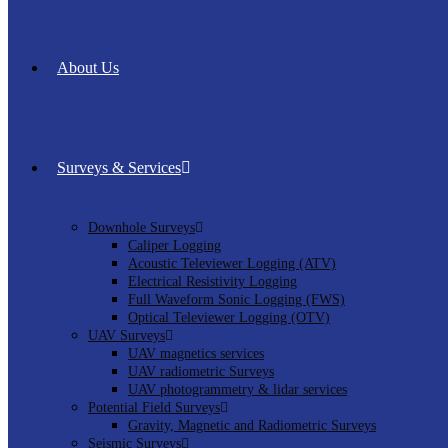
About Us
Surveys & Services
Downhole Surveys
Caliper Logging
Acoustic Televiewer Logging (ATV)
Electrical Resistivity Logging
Full Waveform Sonic Logging (FWS)
Optical Televiewer Logging (OTV)
UAV Surveys
UAV magnetics services
UAV radiometric Surveys
UAV photogrammetry & lidar services
Potential Field Surveys
Gravity, Magnetic and Radiometric Surveys
Seismic Surveys