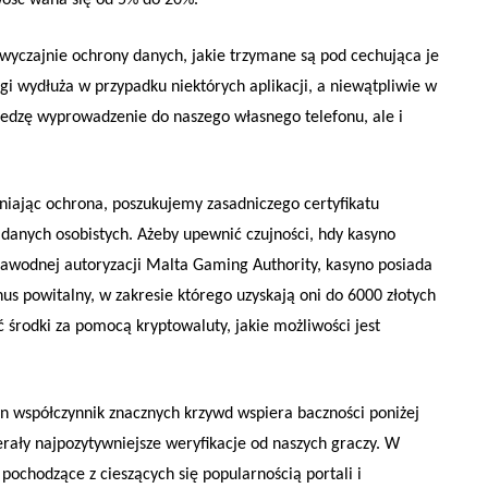
iwość waha się od 5% do 20%.
 zwyczajnie ochrony danych, jakie trzymane są pod cechująca je
i wydłuża w przypadku niektórych aplikacji, a niewątpliwie w
iedzę wyprowadzenie do naszego własnego telefonu, ale i
niając ochrona, poszukujemy zasadniczego certyfikatu
danych osobistych. Ażeby upewnić czujności, hdy kasyno
ezawodnej autoryzacji Malta Gaming Authority, kasyno posiada
s powitalny, w zakresie którego uzyskają oni do 6000 złotych
środki za pomocą kryptowaluty, jakie możliwości jest
yn współczynnik znacznych krzywd wspiera baczności poniżej
erały najpozytywniejsze weryfikacje od naszych graczy. W
ochodzące z cieszących się popularnością portali i