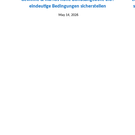
eindeutige Bedingungen sicherstellen
May 14, 2026