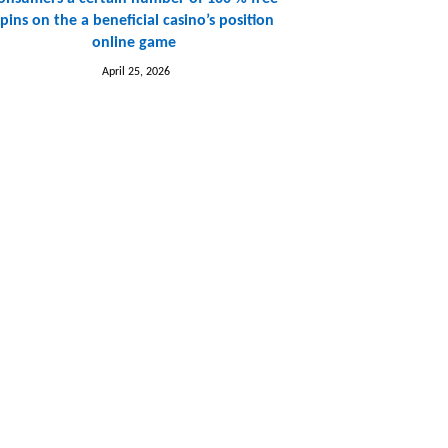
spins on the a beneficial casino’s position
online game
April 25, 2026