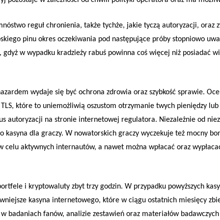
cyj pozostaje w zależności od chwili polityki operatora oraz ma możl
nóstwo reguł chronienia, także tychże, jakie tyczą autoryzacji, oraz
skiego pinu okres oczekiwania pod następujące próby stopniowo uwag
 gdyż w wypadku kradzieży rabuś powinna coś więcej niż posiadać w
hazardem wydaje się być ochrona zdrowia oraz szybkość sprawie. Oce
TLS, które to uniemożliwią oszustom otrzymanie twych pieniędzy lub 
s autoryzacji na stronie internetowej regulatora. Niezależnie od ni
o kasyna dla graczy. W nowatorskich graczy wyczekuje też mocny bonu
w celu aktywnych internautów, a nawet można wpłacać oraz wypłacać 
ortfele i kryptowaluty zbyt trzy godzin. W przypadku powyższych kas
ywniejsze kasyna internetowego, które w ciągu ostatnich miesięcy zbi
e w badaniach fanów, analizie zestawień oraz materiałów badawczych p