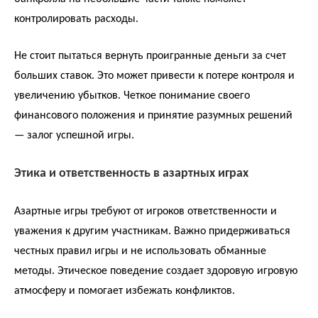
контролировать расходы.
Не стоит пытаться вернуть проигранные деньги за счет
больших ставок. Это может привести к потере контроля и
увеличению убытков. Четкое понимание своего
финансового положения и принятие разумных решений
— залог успешной игры.
Этика и ответственность в азартных играх
Азартные игры требуют от игроков ответственности и
уважения к другим участникам. Важно придерживаться
честных правил игры и не использовать обманные
методы. Этическое поведение создает здоровую игровую
атмосферу и помогает избежать конфликтов.