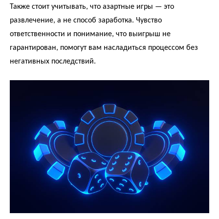
Также стоит учитывать, что азартные игры — это
развлечение, а не способ заработка. Чувство
ответственности и понимание, что выигрыш не
гарантирован, помогут вам насладиться процессом без
негативных последствий.