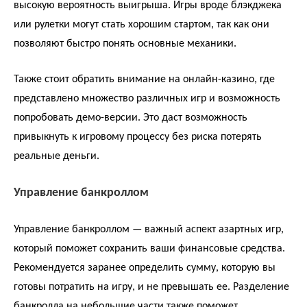
высокую вероятность выигрыша. Игры вроде блэкджека
или рулетки могут стать хорошим стартом, так как они
позволяют быстро понять основные механики.
Также стоит обратить внимание на онлайн-казино, где
представлено множество различных игр и возможность
попробовать демо-версии. Это даст возможность
привыкнуть к игровому процессу без риска потерять
реальные деньги.
Управление банкроллом
Управление банкроллом — важный аспект азартных игр,
который поможет сохранить ваши финансовые средства.
Рекомендуется заранее определить сумму, которую вы
готовы потратить на игру, и не превышать ее. Разделение
банкролла на небольшие части также поможет