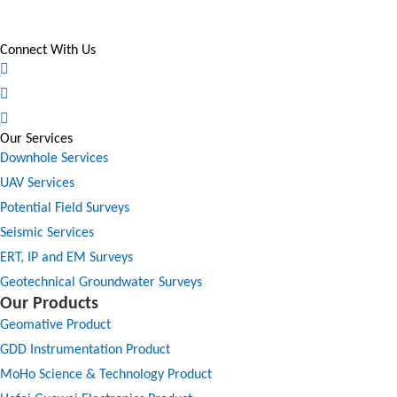
Connect With Us
Our Services
Downhole Services
UAV Services
Potential Field Surveys
Seismic Services
ERT, IP and EM Surveys
Geotechnical Groundwater Surveys
Our Products
Geomative Product
GDD Instrumentation Product
MoHo Science & Technology Product