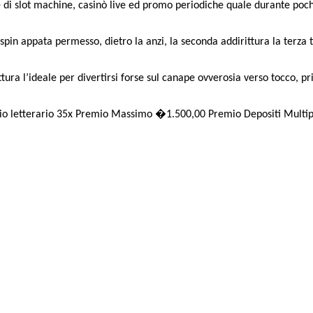
ne di slot machine, casinò live ed promo periodiche quale durante poc
pin appata permesso, dietro la anzi, la seconda addirittura la terza tu
ra l’ideale per divertirsi forse sul canape ovverosia verso tocco, pri
io letterario 35x Premio Massimo �1.500,00 Premio Depositi Multipl