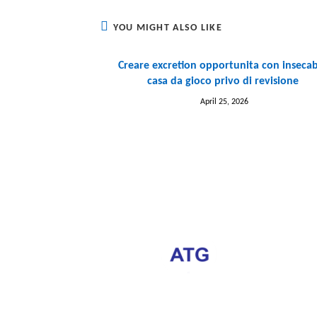
YOU MIGHT ALSO LIKE
Creare excretion opportunita con insecab
casa da gioco privo di revisione
April 25, 2026