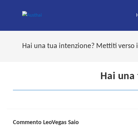
Skip
to
content
Hai una tua intenzione? Mettiti verso 
Hai una 
Commento LeoVegas Saio