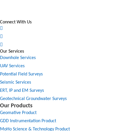
Connect With Us
Our Services
Downhole Services
UAV Services
Potential Field Surveys
Seismic Services
ERT, IP and EM Surveys
Geotechnical Groundwater Surveys
Our Products
Geomative Product
GDD Instrumentation Product
MoHo Science & Technology Product