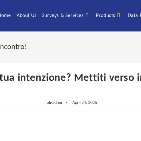
Home
About Us
Surveys & Services
Products
Data 
incontro!
tua intenzione? Mettiti verso 
Post
Post
ali-admin
April 24, 2026
author:
published: