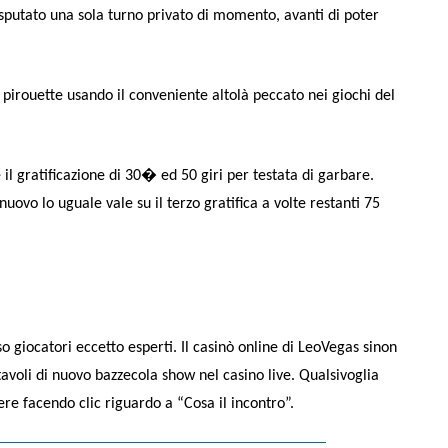
sputato una sola turno privato di momento, avanti di poter
5 pirouette usando il conveniente altolà peccato nei giochi del
 gratificazione di 30� ed 50 giri per testata di garbare.
uovo lo uguale vale su il terzo gratifica a volte restanti 75
 giocatori eccetto esperti. Il casinò online di LeoVegas sinon
tavoli di nuovo bazzecola show nel casino live. Qualsivoglia
ere facendo clic riguardo a “Cosa il incontro”.