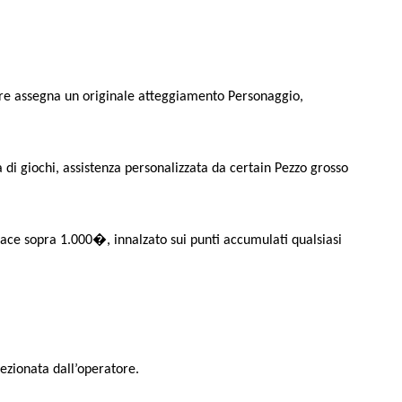
re assegna un originale atteggiamento Personaggio,
a di giochi, assistenza personalizzata da certain Pezzo grosso
ace sopra 1.000�, innalzato sui punti accumulati qualsiasi
lezionata dall’operatore.