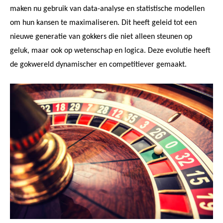
maken nu gebruik van data-analyse en statistische modellen
om hun kansen te maximaliseren. Dit heeft geleid tot een
nieuwe generatie van gokkers die niet alleen steunen op
geluk, maar ook op wetenschap en logica. Deze evolutie heeft
de gokwereld dynamischer en competitiever gemaakt.