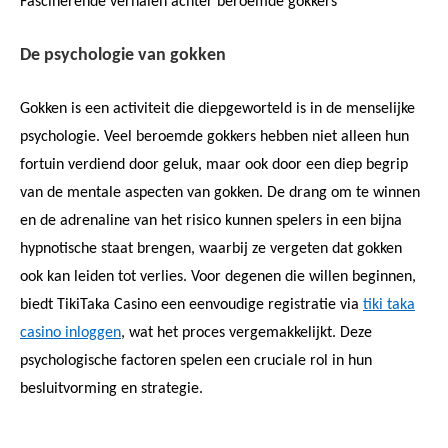
Fascinerende verhalen achter beroemde gokkers
De psychologie van gokken
Gokken is een activiteit die diepgeworteld is in de menselijke
psychologie. Veel beroemde gokkers hebben niet alleen hun
fortuin verdiend door geluk, maar ook door een diep begrip
van de mentale aspecten van gokken. De drang om te winnen
en de adrenaline van het risico kunnen spelers in een bijna
hypnotische staat brengen, waarbij ze vergeten dat gokken
ook kan leiden tot verlies. Voor degenen die willen beginnen,
biedt TikiTaka Casino een eenvoudige registratie via
tiki taka
casino inloggen
, wat het proces vergemakkelijkt. Deze
psychologische factoren spelen een cruciale rol in hun
besluitvorming en strategie.