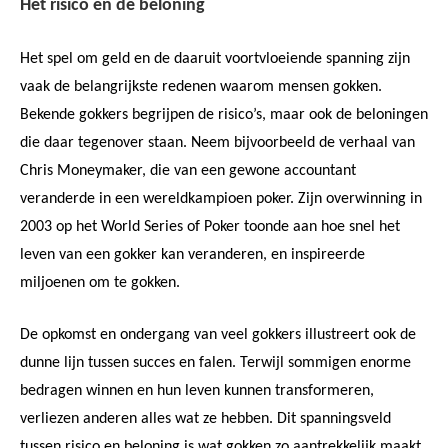
Het risico en de beloning
Het spel om geld en de daaruit voortvloeiende spanning zijn
vaak de belangrijkste redenen waarom mensen gokken.
Bekende gokkers begrijpen de risico’s, maar ook de beloningen
die daar tegenover staan. Neem bijvoorbeeld de verhaal van
Chris Moneymaker, die van een gewone accountant
veranderde in een wereldkampioen poker. Zijn overwinning in
2003 op het World Series of Poker toonde aan hoe snel het
leven van een gokker kan veranderen, en inspireerde
miljoenen om te gokken.
De opkomst en ondergang van veel gokkers illustreert ook de
dunne lijn tussen succes en falen. Terwijl sommigen enorme
bedragen winnen en hun leven kunnen transformeren,
verliezen anderen alles wat ze hebben. Dit spanningsveld
tussen risico en beloning is wat gokken zo aantrekkelijk maakt,