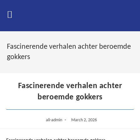
Skip
to
content
Fascinerende verhalen achter beroemde
gokkers
Fascinerende verhalen achter
beroemde gokkers
Post
Post
ali-admin
March 2, 2026
author:
published: