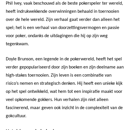
Phil Ivey, vaak beschouwd als de beste pokerspeler ter wereld,
heeft indrukwekkende overwinningen behaald in toernooien
over de hele wereld. Zijn verhaal gaat verder dan alleen het
spel; het is een verhaal van doorzettingsvermogen en passie
voor poker, ondanks de uitdagingen die hij op zijn weg
tegenkwam.
Doyle Brunson, een legende in de pokerwereld, heeft het spel
verder gepopulariseerd door zijn boeken en zijn deelname aan
high-stakes toernooien. Zijn leven is een combinatie van
risico’s nemen en strategisch denken. Hij heeft een unieke kijk
op het spel ontwikkeld, wat hem tot een inspiratie maakt voor
veel opkomende gokkers. Hun verhalen zijn niet alleen
fascinerend, maar geven ook inzicht in de complexiteit van de
gokcultuur.