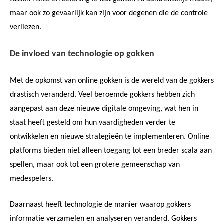
maar ook zo gevaarlijk kan zijn voor degenen die de controle
verliezen.
De invloed van technologie op gokken
Met de opkomst van online gokken is de wereld van de gokkers
drastisch veranderd. Veel beroemde gokkers hebben zich
aangepast aan deze nieuwe digitale omgeving, wat hen in
staat heeft gesteld om hun vaardigheden verder te
ontwikkelen en nieuwe strategieën te implementeren. Online
platforms bieden niet alleen toegang tot een breder scala aan
spellen, maar ook tot een grotere gemeenschap van
medespelers.
Daarnaast heeft technologie de manier waarop gokkers
informatie verzamelen en analyseren veranderd. Gokkers