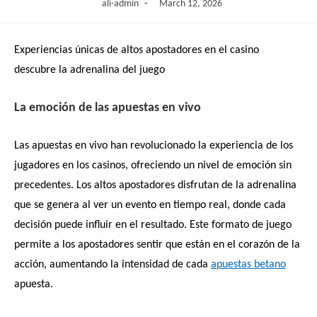
Post
Post
ali-admin
March 12, 2026
author:
published:
Experiencias únicas de altos apostadores en el casino
descubre la adrenalina del juego
La emoción de las apuestas en vivo
Las apuestas en vivo han revolucionado la experiencia de los
jugadores en los casinos, ofreciendo un nivel de emoción sin
precedentes. Los altos apostadores disfrutan de la adrenalina
que se genera al ver un evento en tiempo real, donde cada
decisión puede influir en el resultado. Este formato de juego
permite a los apostadores sentir que están en el corazón de la
acción, aumentando la intensidad de cada
apuestas betano
apuesta.