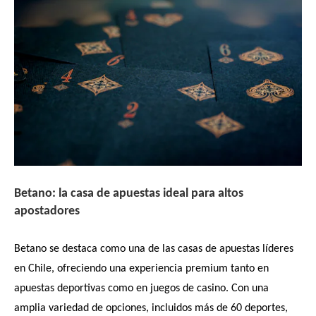
Betano: la casa de apuestas ideal para altos
apostadores
Betano se destaca como una de las casas de apuestas líderes
en Chile, ofreciendo una experiencia premium tanto en
apuestas deportivas como en juegos de casino. Con una
amplia variedad de opciones, incluidos más de 60 deportes,