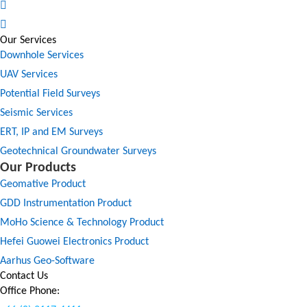
Our Services
Downhole Services
UAV Services
Potential Field Surveys
Seismic Services
ERT, IP and EM Surveys
Geotechnical Groundwater Surveys
Our Products
Geomative Product
GDD Instrumentation Product
MoHo Science & Technology Product
Hefei Guowei Electronics Product
Aarhus Geo-Software
Contact Us
Office Phone: