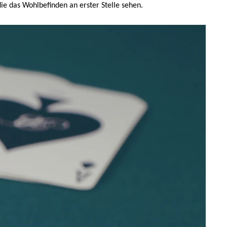
ie das Wohlbefinden an erster Stelle sehen.