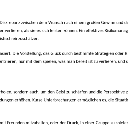
ie Diskrepanz zwischen dem Wunsch nach einem großen Gewinn und der 
er verlieren, als sie es sich leisten können. Ein effektives Risikoma
stisch einzuschätzen.
basiert. Die Vorstellung, das Glück durch bestimmte Strategien oder R
trieren, nur mit dem spielen, was man bereit ist zu verlieren, und s
erholen, sondern auch, um den Geist zu schärfen und die Perspektive
eidungen erhöhen. Kurze Unterbrechungen ermöglichen es, die Situati
mit Freunden mitzuhalten, oder der Druck, in einer Gruppe zu spiele