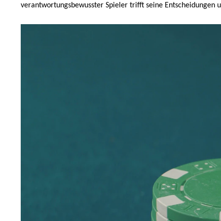
verantwortungsbewusster Spieler trifft seine Entscheidungen u