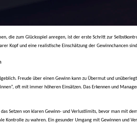
 die zum Glücksspiel anregen, ist der erste Schritt zur Selbstkontro
larer Kopf und eine realistische Einschätzung der Gewinnchancen sind 
n
geblich. Freude über einen Gewinn kann zu Übermut und unüberlegt
innen”, oft mit immer höheren Einsätzen. Das Erkennen und Managen
 das Setzen von klaren Gewinn- und Verlustlimits, bevor man mit de
ale Kontrolle zu wahren. Ein gesunder Umgang mit Gewinnen und Verlus