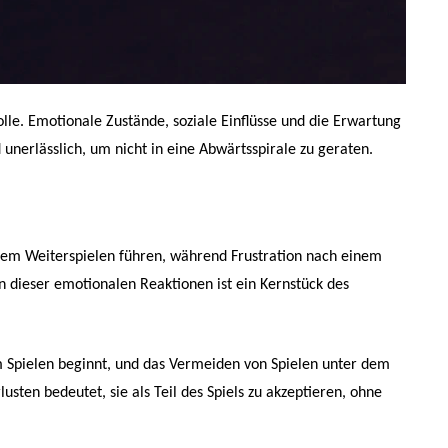
lle. Emotionale Zustände, soziale Einflüsse und die Erwartung
unerlässlich, um nicht in eine Abwärtsspirale zu geraten.
em Weiterspielen führen, während Frustration nach einem
 dieser emotionalen Reaktionen ist ein Kernstück des
m Spielen beginnt, und das Vermeiden von Spielen unter dem
ten bedeutet, sie als Teil des Spiels zu akzeptieren, ohne