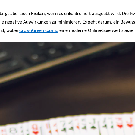
birgt aber auch Risiken, wenn es unkontrolliert ausgeübt wird. Die P
e negative Auswirkungen zu minimieren. Es geht darum, ein Bewusst
ind, wobei
CrownGreen Casino
eine moderne Online-Spielwelt speziell 