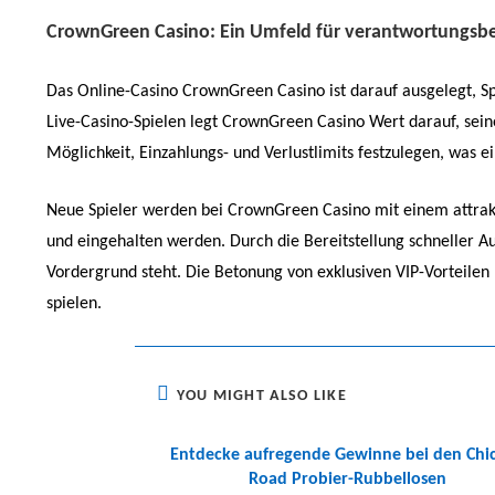
CrownGreen Casino: Ein Umfeld für verantwortungsbe
Das Online-Casino CrownGreen Casino ist darauf ausgelegt, Spi
Live-Casino-Spielen legt CrownGreen Casino Wert darauf, sein
Möglichkeit, Einzahlungs- und Verlustlimits festzulegen, was ein
Neue Spieler werden bei CrownGreen Casino mit einem attrak
und eingehalten werden. Durch die Bereitstellung schneller
Vordergrund steht. Die Betonung von exklusiven VIP-Vorteilen
spielen.
YOU MIGHT ALSO LIKE
Entdecke aufregende Gewinne bei den Chi
Road Probier-Rubbellosen