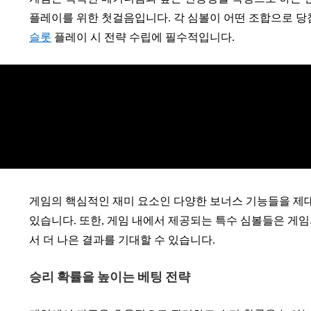
플레이를 위한 첫걸음입니다. 각 심볼이 어떤 조합으로 당
슬롯
플레이 시 전략 수립에 필수적입니다.
게임의 핵심적인 재미 요소인 다양한 보너스 기능들을 제대
있습니다. 또한, 게임 내에서 제공되는 특수 심볼들은 게
서 더 나은 결과를 기대할 수 있습니다.
승리 확률을 높이는 베팅 전략