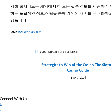
저희 웹사이트는 게임에 대한 모든 필수 정보를 제공하기 위
하는 포괄적인 정보와 팁을 통해 게임의 재미를 극대화하고
겠습니다.
TAGS:
슈가 러쉬 1000 슬롯
YOU MIGHT ALSO LIKE
Strategies to Win at the Casino The Slot
Casino Guide
May 7, 2026
Connect With Us