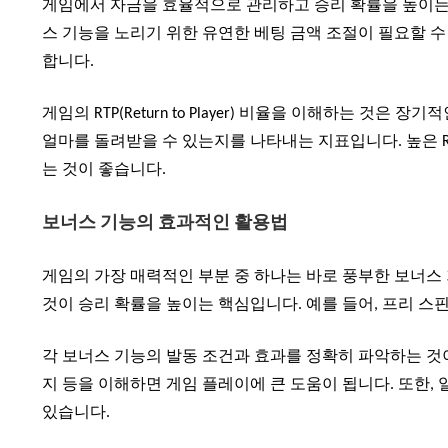
게임에서 자금을 효율적으로 관리하고 승리 확률을 높이는 
스 기능을 노리기 위한 유연한 베팅 금액 조절이 필요할 
합니다.
게임의 RTP(Return to Player) 비율을 이해하는
얼마를 돌려받을 수 있는지를 나타내는 지표입니다. 높은 
는 것이 좋습니다.
보너스 기능의 효과적인 활용법
게임의 가장 매력적인 부분 중 하나는 바로 풍부한 보너스
것이 승리 확률을 높이는 핵심입니다. 예를 들어, 프리 
각 보너스 기능의 발동 조건과 효과를 정확히 파악하는 것
지 등을 이해하면 게임 플레이에 큰 도움이 됩니다. 또한,
있습니다.