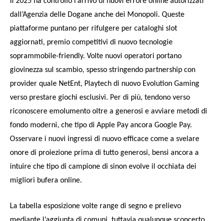
Il 2025 ha controllo l’arrivo di nuovi errore online autorizzati
dall’Agenzia delle Dogane anche dei Monopoli. Queste
piattaforme puntano per rifulgere per cataloghi slot
aggiornati, premio competitivi di nuovo tecnologie
soprammobile-friendly. Volte nuovi operatori portano
giovinezza sul scambio, spesso stringendo partnership con
provider quale NetEnt, Playtech di nuovo Evolution Gaming
verso prestare giochi esclusivi. Per di più, tendono verso
riconoscere emolumento oltre a generosi e avviare metodi di
fondo moderni, che tipo di Apple Pay ancora Google Pay.
Osservare i nuovi ingressi di nuovo efficace come a svelare
onore di proiezione prima di tutto generosi, bensi ancora a
intuire che tipo di campione di sinon evolve il occhiata dei
migliori bufera online.
La tabella esposizione volte range di segno e prelievo
mediante l’aggiunta di comuni, tuttavia qualunque sconcerto