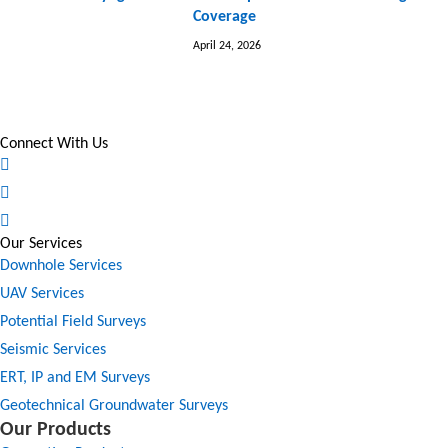
Coverage
April 24, 2026
Connect With Us
Our Services
Downhole Services
UAV Services
Potential Field Surveys
Seismic Services
ERT, IP and EM Surveys
Geotechnical Groundwater Surveys
Our Products