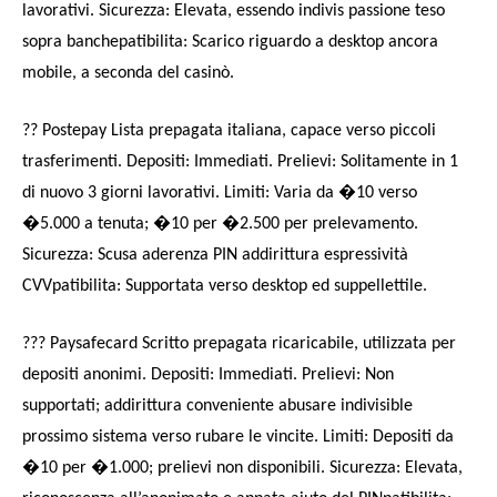
lavorativi. Sicurezza: Elevata, essendo indivis passione teso
sopra banchepatibilita: Scarico riguardo a desktop ancora
mobile, a seconda del casinò.
?? Postepay Lista prepagata italiana, capace verso piccoli
trasferimenti. Depositi: Immediati. Prelievi: Solitamente in 1
di nuovo 3 giorni lavorativi. Limiti: Varia da �10 verso
�5.000 a tenuta; �10 per �2.500 per prelevamento.
Sicurezza: Scusa aderenza PIN addirittura espressività
CVVpatibilita: Supportata verso desktop ed suppellettile.
??? Paysafecard Scritto prepagata ricaricabile, utilizzata per
depositi anonimi. Depositi: Immediati. Prelievi: Non
supportati; addirittura conveniente abusare indivisible
prossimo sistema verso rubare le vincite. Limiti: Depositi da
�10 per �1.000; prelievi non disponibili. Sicurezza: Elevata,