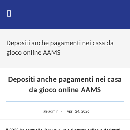
Skip
to
content
Depositi anche pagamenti nei casa da
gioco online AAMS
Depositi anche pagamenti nei casa
da gioco online AAMS
Post
Post
ali-admin
April 24, 2026
author:
published: