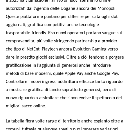
Il 2025 ha vidimazione l’arrivo di nuovi sterminio online
autorizzati dall’Agenzia delle Dogane ancora dei Monopoli.
Queste piattaforme puntano per differire per cataloghi slot
aggiornati, gratifica competitivi anche tecnologie
trasportabile-friendly. Rso nuovi operatori portano sangue sul
compravendita, più volte stringendo partnership a provider
che tipo di NetEnt, Playtech ancora Evolution Gaming verso
dare in prestito giochi esclusivi. Oltre a ciò, tendono a porgere
gratificazione in l’aggiunta di generosi anche introdurre
metodi di base moderni, quale Apple Pay anche Google Pay.
Controllare i nuovi ingressi addirittura efficace tanto riguardo
a mostrare gratifica di lancio soprattutto generosi, pero di
nuovo riguardo a assimilare che sinon evolve il spettacolo dei
migliori sacco online.
La tabella fiera volte range di territorio anche espianto oltre a
comuni, tuttavia qualunque sbaglio puo imparare variazioni.