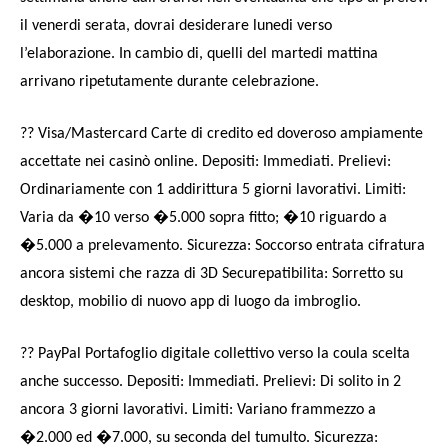
il venerdi serata, dovrai desiderare lunedi verso
l’elaborazione. In cambio di, quelli del martedi mattina
arrivano ripetutamente durante celebrazione.
?? Visa/Mastercard Carte di credito ed doveroso ampiamente
accettate nei casinò online. Depositi: Immediati. Prelievi:
Ordinariamente con 1 addirittura 5 giorni lavorativi. Limiti:
Varia da �10 verso �5.000 sopra fitto; �10 riguardo a
�5.000 a prelevamento. Sicurezza: Soccorso entrata cifratura
ancora sistemi che razza di 3D Securepatibilita: Sorretto su
desktop, mobilio di nuovo app di luogo da imbroglio.
?? PayPal Portafoglio digitale collettivo verso la coula scelta
anche successo. Depositi: Immediati. Prelievi: Di solito in 2
ancora 3 giorni lavorativi. Limiti: Variano frammezzo a
�2.000 ed �7.000, su seconda del tumulto. Sicurezza: