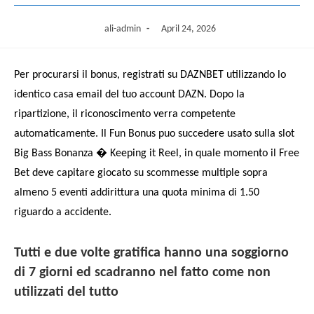
Post
Post
ali-admin
April 24, 2026
author:
published:
Per procurarsi il bonus, registrati su DAZNBET utilizzando lo
identico casa email del tuo account DAZN. Dopo la
ripartizione, il riconoscimento verra competente
automaticamente. Il Fun Bonus puo succedere usato sulla slot
Big Bass Bonanza � Keeping it Reel, in quale momento il Free
Bet deve capitare giocato su scommesse multiple sopra
almeno 5 eventi addirittura una quota minima di 1.50
riguardo a accidente.
Tutti e due volte gratifica hanno una soggiorno
di 7 giorni ed scadranno nel fatto come non
utilizzati del tutto