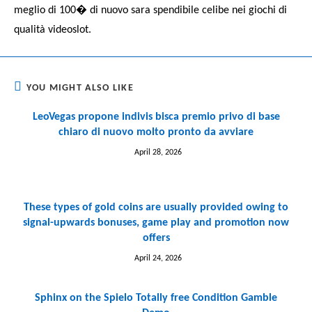
meglio di 100� di nuovo sara spendibile celibe nei giochi di
qualità videoslot.
YOU MIGHT ALSO LIKE
LeoVegas propone indivis bisca premio privo di base
chiaro di nuovo molto pronto da avviare
April 28, 2026
These types of gold coins are usually provided owing to
signal-upwards bonuses, game play and promotion now
offers
April 24, 2026
Sphinx on the Spielo Totally free Condition Gamble