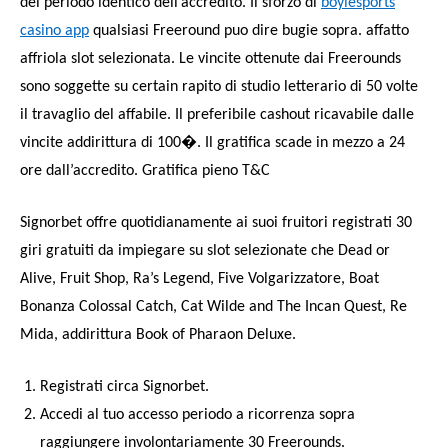
del periodo identico dell’accredito. Il sforzo di
boylesports
casino app
qualsiasi Freeround puo dire bugie sopra. affatto
affriola slot selezionata. Le vincite ottenute dai Freerounds
sono soggette su certain rapito di studio letterario di 50 volte
il travaglio del affabile. Il preferibile cashout ricavabile dalle
vincite addirittura di 100�. Il gratifica scade in mezzo a 24
ore dall’accredito. Gratifica pieno T&C
Signorbet offre quotidianamente ai suoi fruitori registrati 30
giri gratuiti da impiegare su slot selezionate che Dead or
Alive, Fruit Shop, Ra’s Legend, Five Volgarizzatore, Boat
Bonanza Colossal Catch, Cat Wilde and The Incan Quest, Re
Mida, addirittura Book of Pharaon Deluxe.
Registrati circa Signorbet.
Accedi al tuo accesso periodo a ricorrenza sopra
raggiungere involontariamente 30 Freerounds.