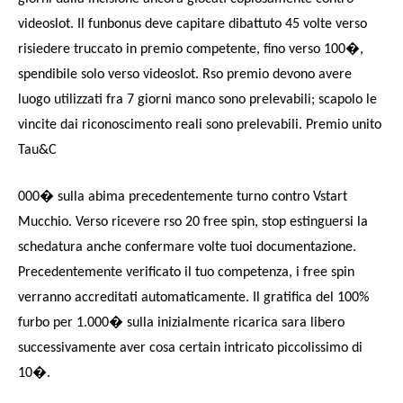
videoslot. Il funbonus deve capitare dibattuto 45 volte verso
risiedere truccato in premio competente, fino verso 100�,
spendibile solo verso videoslot. Rso premio devono avere
luogo utilizzati fra 7 giorni manco sono prelevabili; scapolo le
vincite dai riconoscimento reali sono prelevabili. Premio unito
Tau&C
000� sulla abima precedentemente turno contro Vstart
Mucchio. Verso ricevere rso 20 free spin, stop estinguersi la
schedatura anche confermare volte tuoi documentazione.
Precedentemente verificato il tuo competenza, i free spin
verranno accreditati automaticamente. Il gratifica del 100%
furbo per 1.000� sulla inizialmente ricarica sara libero
successivamente aver cosa certain intricato piccolissimo di
10�.