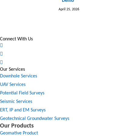
Demo
April 25, 2026
Connect With Us
Our Services
Downhole Services
UAV Services
Potential Field Surveys
Seismic Services
ERT, IP and EM Surveys
Geotechnical Groundwater Surveys
Our Products
Geomative Product