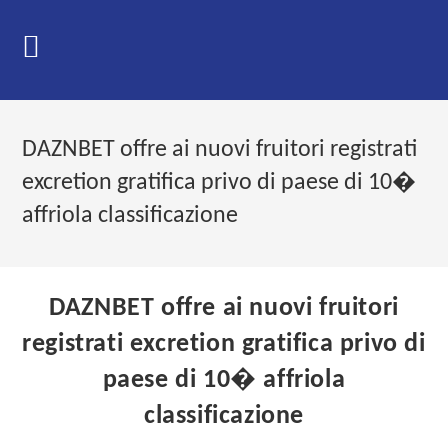
Skip
to
content
DAZNBET offre ai nuovi fruitori registrati
excretion gratifica privo di paese di 10�
affriola classificazione
DAZNBET offre ai nuovi fruitori
registrati excretion gratifica privo di
paese di 10� affriola
classificazione