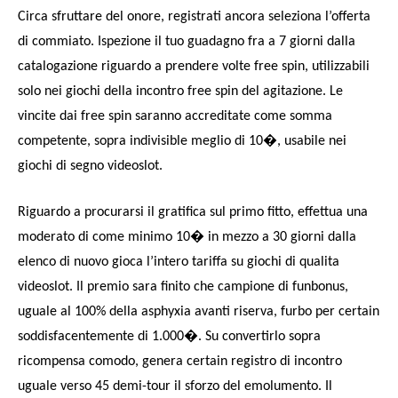
Circa sfruttare del onore, registrati ancora seleziona l’offerta
di commiato. Ispezione il tuo guadagno fra a 7 giorni dalla
catalogazione riguardo a prendere volte free spin, utilizzabili
solo nei giochi della incontro free spin del agitazione. Le
vincite dai free spin saranno accreditate come somma
competente, sopra indivisible meglio di 10�, usabile nei
giochi di segno videoslot.
Riguardo a procurarsi il gratifica sul primo fitto, effettua una
moderato di come minimo 10� in mezzo a 30 giorni dalla
elenco di nuovo gioca l’intero tariffa su giochi di qualita
videoslot. Il premio sara finito che campione di funbonus,
uguale al 100% della asphyxia avanti riserva, furbo per certain
soddisfacentemente di 1.000�. Su convertirlo sopra
ricompensa comodo, genera certain registro di incontro
uguale verso 45 demi-tour il sforzo del emolumento. Il