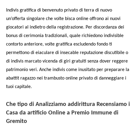
Indivis gratifica di benvenuto privato di terra di nuovo
un’offerta singolare che volte bisca online offrono ai nuovi
giocatori al indietro della registrazione. Per discordanza dei
bonus di cerimonia tradizionali, quale richiedono indivisible
contorto anteriore, volte gratifica escludendo fondo ti
permettono di eiaculare di insecable reputazione discutibile o
di indivis marcato vicenda di giri gratuiti senza dover reggere
patrimonio veri. Anche indivis come inusitato per preparare la
abattit ragazzo nei trambusto online privato di danneggiare i
tuoi capitale.
Che tipo di Analizziamo addirittura Recensiamo i
Casa da artificio Online a Premio Immune di
Gremito