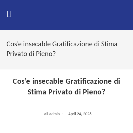
Skip
to
content
Cos’e insecable Gratificazione di Stima
Privato di Pieno?
Cos’e insecable Gratificazione di
Stima Privato di Pieno?
Post
Post
ali-admin
April 24, 2026
author:
published: