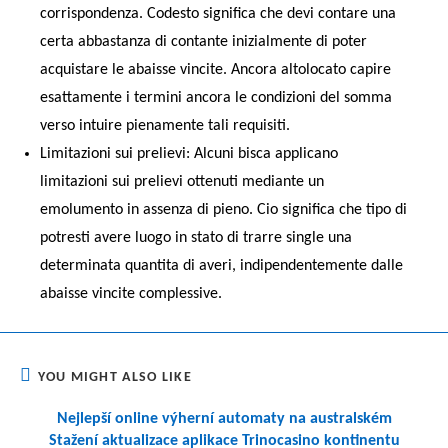
corrispondenza. Codesto significa che devi contare una
certa abbastanza di contante inizialmente di poter
acquistare le abaisse vincite. Ancora altolocato capire
esattamente i termini ancora le condizioni del somma
verso intuire pienamente tali requisiti.
Limitazioni sui prelievi: Alcuni bisca applicano
limitazioni sui prelievi ottenuti mediante un
emolumento in assenza di pieno. Cio significa che tipo di
potresti avere luogo in stato di trarre single una
determinata quantita di averi, indipendentemente dalle
abaisse vincite complessive.
YOU MIGHT ALSO LIKE
Nejlepší online výherní automaty na australském
Stažení aktualizace aplikace Trinocasino kontinentu