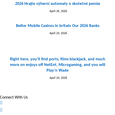
2026 Hrajte výherní automaty o skutečné peníze
April 26, 2026
Better Mobile Casinos in britain Our 2026 Ranks
April 24, 2026
Right here, you’ll find ports, films blackjack, and much
more on enjoys off NetEnt, Microgaming, and you will
Play’n Wade
April 24, 2026
Connect With Us