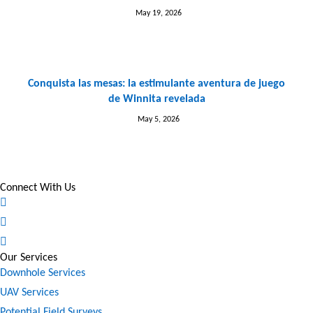
May 19, 2026
Conquista las mesas: la estimulante aventura de juego
de Winnita revelada
May 5, 2026
Connect With Us
Our Services
Downhole Services
UAV Services
Potential Field Surveys