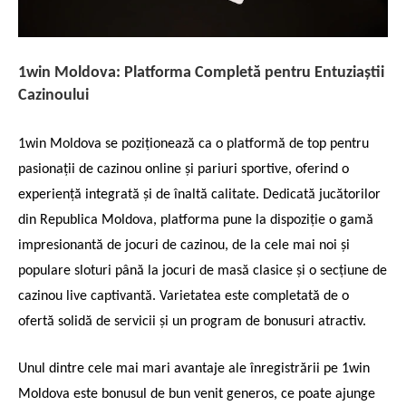
1win Moldova: Platforma Completă pentru Entuziaștii
Cazinoului
1win Moldova se poziționează ca o platformă de top pentru
pasionații de cazinou online și pariuri sportive, oferind o
experiență integrată și de înaltă calitate. Dedicată jucătorilor
din Republica Moldova, platforma pune la dispoziție o gamă
impresionantă de jocuri de cazinou, de la cele mai noi și
populare sloturi până la jocuri de masă clasice și o secțiune de
cazinou live captivantă. Varietatea este completată de o
ofertă solidă de servicii și un program de bonusuri atractiv.
Unul dintre cele mai mari avantaje ale înregistrării pe 1win
Moldova este bonusul de bun venit generos, ce poate ajunge