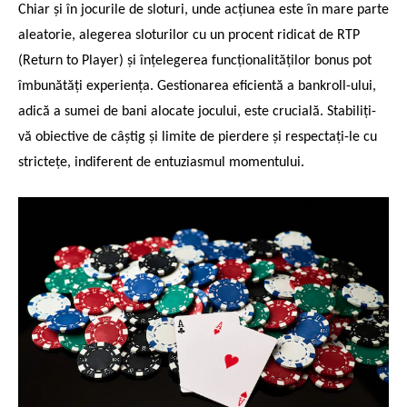
Chiar și în jocurile de sloturi, unde acțiunea este în mare parte
aleatorie, alegerea sloturilor cu un procent ridicat de RTP
(Return to Player) și înțelegerea funcționalităților bonus pot
îmbunătăți experiența. Gestionarea eficientă a bankroll-ului,
adică a sumei de bani alocate jocului, este crucială. Stabiliți-
vă obiective de câștig și limite de pierdere și respectați-le cu
strictețe, indiferent de entuziasmul momentului.