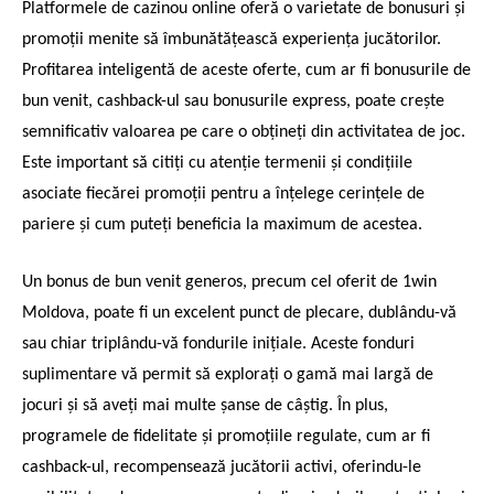
Platformele de cazinou online oferă o varietate de bonusuri și
promoții menite să îmbunătățească experiența jucătorilor.
Profitarea inteligentă de aceste oferte, cum ar fi bonusurile de
bun venit, cashback-ul sau bonusurile express, poate crește
semnificativ valoarea pe care o obțineți din activitatea de joc.
Este important să citiți cu atenție termenii și condițiile
asociate fiecărei promoții pentru a înțelege cerințele de
pariere și cum puteți beneficia la maximum de acestea.
Un bonus de bun venit generos, precum cel oferit de 1win
Moldova, poate fi un excelent punct de plecare, dublându-vă
sau chiar triplându-vă fondurile inițiale. Aceste fonduri
suplimentare vă permit să explorați o gamă mai largă de
jocuri și să aveți mai multe șanse de câștig. În plus,
programele de fidelitate și promoțiile regulate, cum ar fi
cashback-ul, recompensează jucătorii activi, oferindu-le