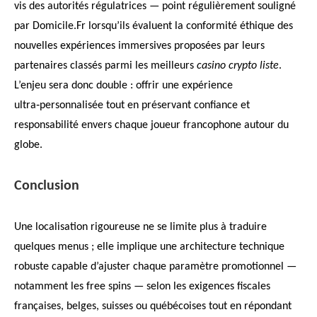
vis des autorités régulatrices — point régulièrement souligné
par Domicile.Fr lorsqu’ils évaluent la conformité éthique des
nouvelles expériences immersives proposées par leurs
partenaires classés parmi les meilleurs
casino crypto liste
.
L’enjeu sera donc double : offrir une expérience
ultra‑personnalisée tout en préservant confiance et
responsabilité envers chaque joueur francophone autour du
globe.
Conclusion
Une localisation rigoureuse ne se limite plus à traduire
quelques menus ; elle implique une architecture technique
robuste capable d’ajuster chaque paramètre promotionnel —
notamment les free spins — selon les exigences fiscales
françaises, belges, suisses ou québécoises tout en répondant