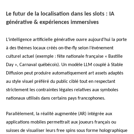
Le futur de la localisation dans les slots : IA
générative & expériences immersives
L’intelligence artificielle générative ouvre aujourd’hui la porte
à des thèmes locaux créés on‑the‑fly selon l’événement
culturel actuel (exemple : fête nationale française « Bastille
Day », Carnaval québécois). Un modèle LLM couplé à Stable
Diffusion peut produire automatiquement art assets adaptés
au style visuel préféré du public ciblé tout en respectant
strictement les contraintes légales relatives aux symboles
nationaux utilisés dans certains pays francophones.
Parallèlement, la réalité augmentée (AR) intégrée aux
applications mobiles permettrait aux joueurs français ou
suisses de visualiser leurs free spins sous forme holographique