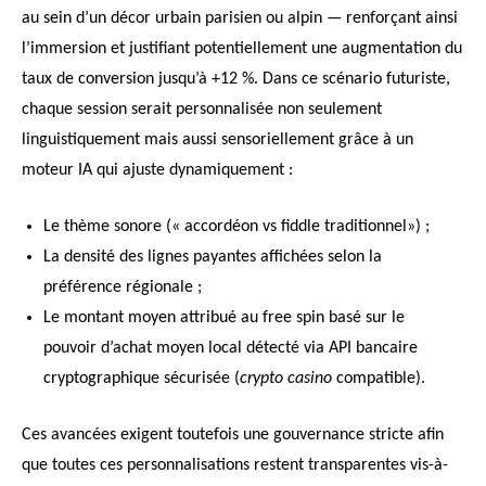
au sein d’un décor urbain parisien ou alpin — renforçant ainsi
l’immersion et justifiant potentiellement une augmentation du
taux de conversion jusqu’à +12 %. Dans ce scénario futuriste,
chaque session serait personnalisée non seulement
linguistiquement mais aussi sensoriellement grâce à un
moteur IA qui ajuste dynamiquement :
Le thème sonore (« accordéon vs fiddle traditionnel») ;
La densité des lignes payantes affichées selon la
préférence régionale ;
Le montant moyen attribué au free spin basé sur le
pouvoir d’achat moyen local détecté via API bancaire
cryptographique sécurisée (
crypto casino
compatible).
Ces avancées exigent toutefois une gouvernance stricte afin
que toutes ces personnalisations restent transparentes vis-à-