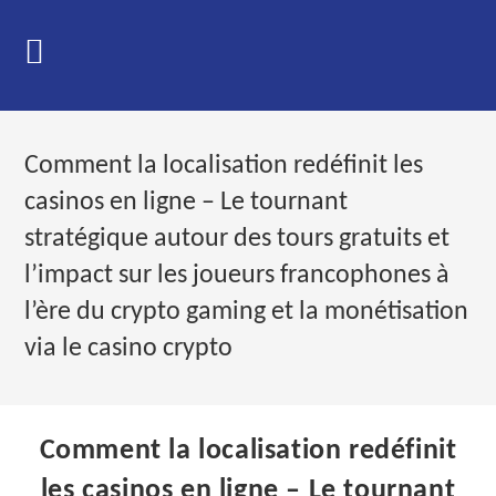
Skip
to
content
Comment la localisation redéfinit les
casinos en ligne – Le tournant
stratégique autour des tours gratuits et
l’impact sur les joueurs francophones à
l’ère du crypto gaming et la monétisation
via le casino crypto
Comment la localisation redéfinit
les casinos en ligne – Le tournant