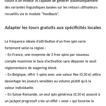
future d’un moteur IA capable de générer automatiquement
des variantes linguistiques basées sur les retours utilisateurs
recueillis via le module “feedback”.
Adapter les tours gratuits aux spécificités locales
La fréquence idéale d’attribution d’un free spin varie
fortement selon la région :
– En France, une moyenne de 3 free spins par nouveau
compte maximise le taux d’activation sans dépasser le seuil
réglementaire de wagering élevé.
– En Belgique, offrir 5 spins avec une valeur fixe (0,20 €) attire
davantage les joueurs sensibles au volume plutôt qu’à la
valeur individuelle.
– En Suisse Romande, un seul spin généreux (0,50 €) associé à
un jackpot progressif crée un effet « wow » qui favorise le