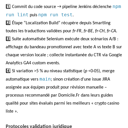
npm
1️⃣ Commit du code source → pipeline Jenkins déclenche
run lint
npm run test
puis
.
2️⃣ Étape “Localization Build” récupère depuis Smartling
toutes les traductions validées pour
fr-FR
,
fr-BE
,
fr-CH
,
fr-CA
.
3️⃣ Suite automatisée Selenium exécute deux scénarios A/B :
affichage du bandeau promotionnel avec texte A vs texte B sur
chaque version locale ; collecte instantanée du CTR via Google
Analytics GA4 custom events.
4️⃣ Si variation >5 % au niveau statistique (
p
<0·05), merge
main
automatique vers
; sinon création d’une issue JIRA
assignée aux équipes produit pour révision manuelle –
processus recommandé par Domicile.Fr dans leurs guides
qualité pour sites évalués parmi les meilleurs « crypto casino
liste ».
Protocoles validation juridique