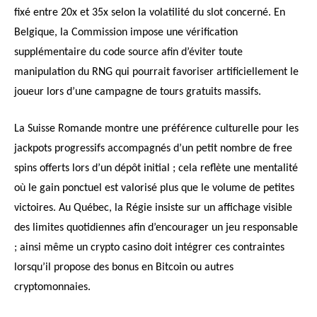
fixé entre 20x et 35x selon la volatilité du slot concerné. En
Belgique, la Commission impose une vérification
supplémentaire du code source afin d’éviter toute
manipulation du RNG qui pourrait favoriser artificiellement le
joueur lors d’une campagne de tours gratuits massifs.
La Suisse Romande montre une préférence culturelle pour les
jackpots progressifs accompagnés d’un petit nombre de free
spins offerts lors d’un dépôt initial ; cela reflète une mentalité
où le gain ponctuel est valorisé plus que le volume de petites
victoires. Au Québec, la Régie insiste sur un affichage visible
des limites quotidiennes afin d’encourager un jeu responsable
; ainsi même un crypto casino doit intégrer ces contraintes
lorsqu’il propose des bonus en Bitcoin ou autres
cryptomonnaies.