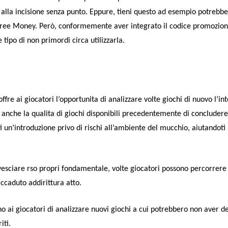
iti alla incisione senza punto. Eppure, tieni questo ad esempio potre
i Free Money. Però, conformemente aver integrato il codice promozio
tipo di non primordi circa utilizzarla.
fre ai giocatori l’opportunita di analizzare volte giochi di nuovo l’inte
o anche la qualita di giochi disponibili precedentemente di concludere
 un’introduzione privo di rischi all’ambiente del mucchio, aiutandoti 
sciare rso propri fondamentale, volte giocatori possono percorrere r
ccaduto addirittura atto.
o ai giocatori di analizzare nuovi giochi a cui potrebbero non aver d
iti.