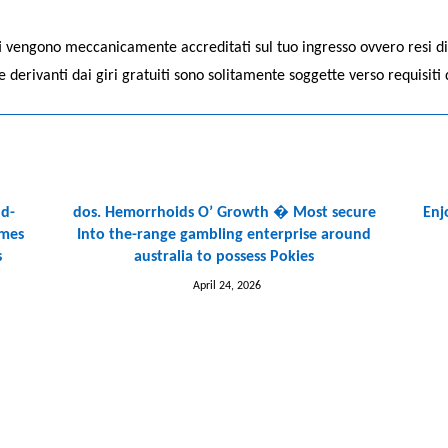
ti vengono meccanicamente accreditati sul tuo ingresso ovvero resi di
cite derivanti dai giri gratuiti sono solitamente soggette verso requisit
ld-
dos. Hemorrhoids O’ Growth � Most secure
Enj
ames
Into the-range gambling enterprise around
s
australia to possess Pokies
April 24, 2026