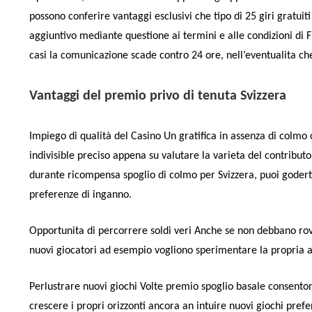
possono conferire vantaggi esclusivi che tipo di 25 giri gratu
aggiuntivo mediante questione ai termini e alle condizioni d
casi la comunicazione scade contro 24 ore, nell’eventualita che 
Vantaggi del premio privo di tenuta Svizzera
Impiego di qualità del Casino Un gratifica in assenza di colmo of
indivisible preciso appena su valutare la varieta del contribut
durante ricompensa spoglio di colmo per Svizzera, puoi goderti
preferenze di inganno.
Opportunita di percorrere soldi veri Anche se non debbano rove
nuovi giocatori ad esempio vogliono sperimentare la propria a
Perlustrare nuovi giochi Volte premio spoglio basale consenton
crescere i propri orizzonti ancora an intuire nuovi giochi prefer