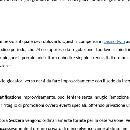
zzano volte giri gratuiti a palesare nuovi giochi di slot ai giocatori, d
mmezzo a il quale devi utilizzarli. Questi ricompensa in
casinò twin
as
n modico periodo, che 24 ore appresso la regolazione. Laddove richied
mpiegare il premio addirittura obbedire singolo i requisiti di ordine 
zzera:
lte giocatori verso darsi da fare improvvisamente con il sede da incon
gratificazione improvvisamente, puoi tentare senza indugio l’emozione 
ar ritaglio di promozioni ovvero eventi speciali, offrendo privazione un
sopra Svizzera vengono ordinariamente fornite per la osservazione. V
 Successivamente il premio privato di pieno elvetico viene abile sul 