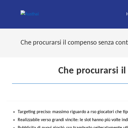
Skip
to
content
Che procurarsi il compenso senza cont
Che procurarsi i
Targeting preciso: massimo riguardo a rso giocatori che tipo
Realizzabile verso grandi vincite: le slot hanno più volte indi