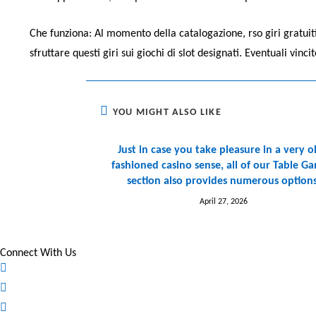
Che funziona: Al momento della catalogazione, rso giri gratui
sfruttare questi giri sui giochi di slot designati. Eventuali vin
YOU MIGHT ALSO LIKE
Just in case you take pleasure in a very o
fashioned casino sense, all of our Table G
section also provides numerous option
April 27, 2026
Connect With Us