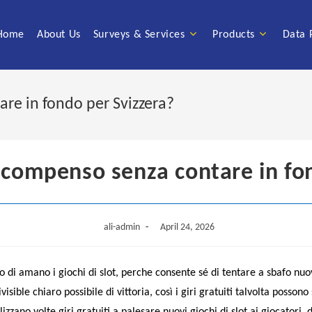
Home
About Us
Surveys & Services
Products
Data 
are in fondo per Svizzera?
l compenso senza contare in fo
Post
Post
ali-admin
April 24, 2026
author:
published:
 di amano i giochi di slot, perche consente sé di tentare a sbafo nuo
visible chiaro possibile di vittoria, così i giri gratuiti talvolta possono