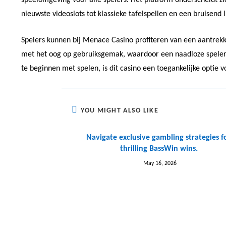
speelomgeving voor alle spelers. Het platform onderscheidt z
nieuwste videoslots tot klassieke tafelspellen en een bruisend li
Spelers kunnen bij Menace Casino profiteren van een aantrek
met het oog op gebruiksgemak, waardoor een naadloze spelerv
te beginnen met spelen, is dit casino een toegankelijke optie 
YOU MIGHT ALSO LIKE
Navigate exclusive gambling strategies f
thrilling BassWin wins.
May 16, 2026