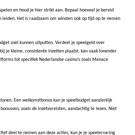
spelen en houd je hier strikt aan. Bepaal hoeveel je bereid
nen leiden. Het is raadzaam om winsten ook op tijd op te nemen
dget snel kunnen uitputten. Verdeel je speelgeld over
 je kleine, consistente inzetten plaatst, kan vaak lonender
latforms tot specifiek Nederlandse casino’s zoals Menace
elonen. Een welkomstbonus kan je speelbudget aanzienlijk
onussen, zoals de inzetvereisten, aandachtig te lezen. Niet
ief deel te nemen aan deze acties, kun je je speelervaring