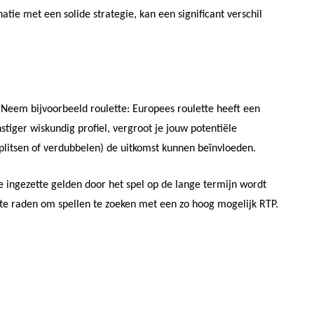
tie met een solide strategie, kan een significant verschil
. Neem bijvoorbeeld roulette: Europees roulette heeft een
iger wiskundig profiel, vergroot je jouw potentiële
splitsen of verdubbelen) de uitkomst kunnen beïnvloeden.
de ingezette gelden door het spel op de lange termijn wordt
 te raden om spellen te zoeken met een zo hoog mogelijk RTP.