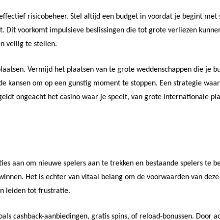
fectief risicobeheer. Stel altijd een budget in voordat je begint met 
kt. Dit voorkomt impulsieve beslissingen die tot grote verliezen kun
 veilig te stellen.
plaatsen. Vermijd het plaatsen van te grote weddenschappen die je bu
de kansen om op een gunstig moment te stoppen. Een strategie waarbij
geldt ongeacht het casino waar je speelt, van grote internationale p
ties aan om nieuwe spelers aan te trekken en bestaande spelers te b
innen. Het is echter van vitaal belang om de voorwaarden van deze b
 leiden tot frustratie.
ls cashback-aanbiedingen, gratis spins, of reload-bonussen. Door act