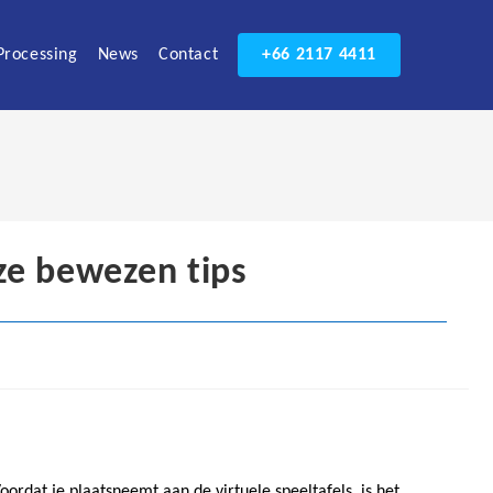
Processing
News
Contact
+66 2117 4411
ze bewezen tips
oordat je plaatsneemt aan de virtuele speeltafels, is het