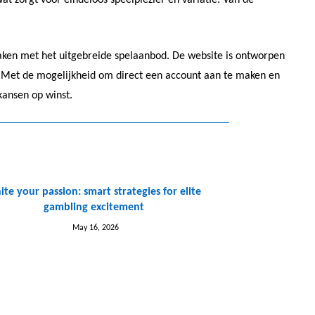
t zorgt voor eindeloos speelplezier en variatie. Van de
aken met het uitgebreide spelaanbod. De website is ontworpen
 Met de mogelijkheid om direct een account aan te maken en
kansen op winst.
nite your passion: smart strategies for elite
gambling excitement
May 16, 2026