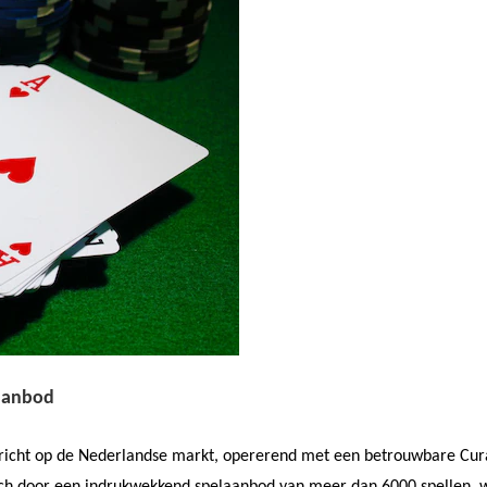
laanbod
 richt op de Nederlandse markt, opererend met een betrouwbare Cura