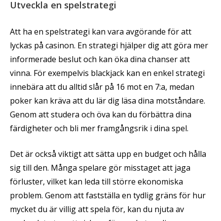
Utveckla en spelstrategi
Att ha en spelstrategi kan vara avgörande för att
lyckas på casinon. En strategi hjälper dig att göra mer
informerade beslut och kan öka dina chanser att
vinna. För exempelvis blackjack kan en enkel strategi
innebära att du alltid slår på 16 mot en 7:a, medan
poker kan kräva att du lär dig läsa dina motståndare.
Genom att studera och öva kan du förbättra dina
färdigheter och bli mer framgångsrik i dina spel.
Det är också viktigt att sätta upp en budget och hålla
sig till den. Många spelare gör misstaget att jaga
förluster, vilket kan leda till större ekonomiska
problem. Genom att fastställa en tydlig gräns för hur
mycket du är villig att spela för, kan du njuta av