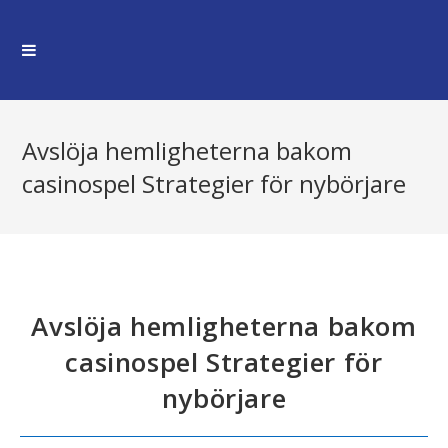
Skip
to
content
Avslöja hemligheterna bakom
casinospel Strategier för nybörjare
Avslöja hemligheterna bakom
casinospel Strategier för
nybörjare