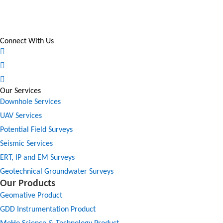
Connect With Us
Our Services
Downhole Services
UAV Services
Potential Field Surveys
Seismic Services
ERT, IP and EM Surveys
Geotechnical Groundwater Surveys
Our Products
Geomative Product
GDD Instrumentation Product