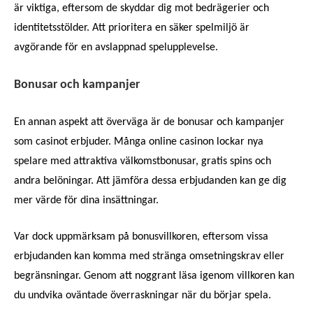
är viktiga, eftersom de skyddar dig mot bedrägerier och
identitetsstölder. Att prioritera en säker spelmiljö är
avgörande för en avslappnad spelupplevelse.
Bonusar och kampanjer
En annan aspekt att överväga är de bonusar och kampanjer
som casinot erbjuder. Många online casinon lockar nya
spelare med attraktiva välkomstbonusar, gratis spins och
andra belöningar. Att jämföra dessa erbjudanden kan ge dig
mer värde för dina insättningar.
Var dock uppmärksam på bonusvillkoren, eftersom vissa
erbjudanden kan komma med stränga omsetningskrav eller
begränsningar. Genom att noggrant läsa igenom villkoren kan
du undvika oväntade överraskningar när du börjar spela.