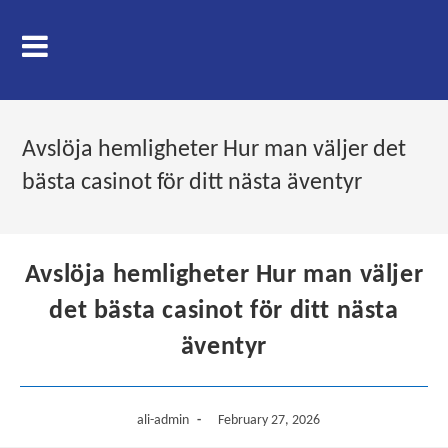
Skip
to
content
Avslöja hemligheter Hur man väljer det
bästa casinot för ditt nästa äventyr
Avslöja hemligheter Hur man väljer
det bästa casinot för ditt nästa
äventyr
Post
Post
ali-admin
February 27, 2026
author:
published: