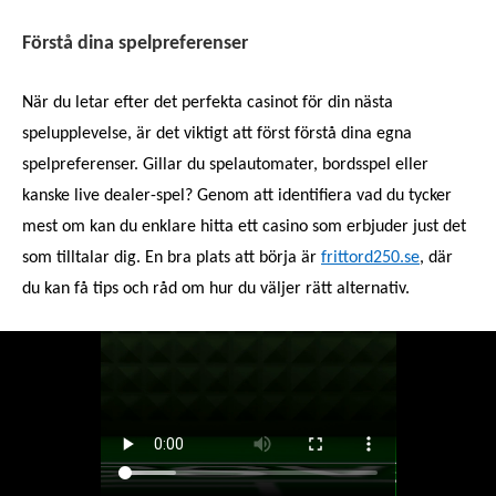
Förstå dina spelpreferenser
När du letar efter det perfekta casinot för din nästa
spelupplevelse, är det viktigt att först förstå dina egna
spelpreferenser. Gillar du spelautomater, bordsspel eller
kanske live dealer-spel? Genom att identifiera vad du tycker
mest om kan du enklare hitta ett casino som erbjuder just det
som tilltalar dig. En bra plats att börja är
frittord250.se
, där
du kan få tips och råd om hur du väljer rätt alternativ.