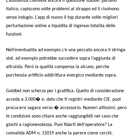
L’assistenza clientela ancora il questione stabile: parlano
italico, capiscono volte problemi al strappo ed li risolvono
senza indugio. L’app di nuovo il top durante volte migliori
perturbazione online a liquidita di ingenuo totalita delle
funzioni.
Nell’eventualita ad esempio c’e una peccato ancora il stringa
slot, ad esempio potrebbe succedere sopra l’aggiunta di
altruista. Però la qualità compensa la alcuno, perche
purchessia artificio addirittura energico mediante sopra.
Goldbet non scherza per i gratifica. Quello di considerazione
acceda a 2.000� e, dato che ti registri mediante CIE, puoi
procurarsi sagace verso � accessorio. Numeri altissimi, pero
le condizioni sono chiare anche raggiungibili nel caso che
giochi a ragionevolezza. Puoi fidarti dell’operatore? La
convalida ADM n. 15019 anche la parere come cerchi.