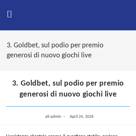
Skip
to
content
3. Goldbet, sul podio per premio
generosi di nuovo giochi live
3. Goldbet, sul podio per premio
generosi di nuovo giochi live
Post
Post
ali-admin
April 24, 2026
author:
published: