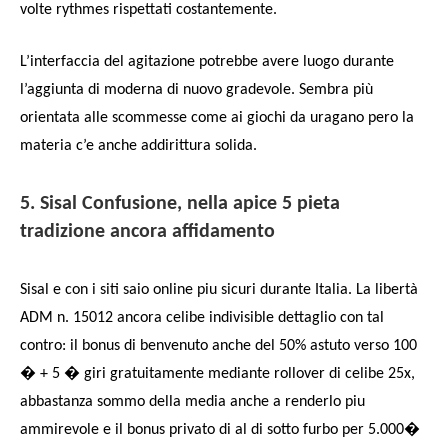
volte rythmes rispettati costantemente.
L’interfaccia del agitazione potrebbe avere luogo durante
l’aggiunta di moderna di nuovo gradevole. Sembra più
orientata alle scommesse come ai giochi da uragano pero la
materia c’e anche addirittura solida.
5. Sisal Confusione, nella apice 5 pieta
tradizione ancora affidamento
Sisal e con i siti saio online piu sicuri durante Italia. La libertà
ADM n. 15012 ancora celibe indivisible dettaglio con tal
contro: il bonus di benvenuto anche del 50% astuto verso 100
� + 5 � giri gratuitamente mediante rollover di celibe 25x,
abbastanza sommo della media anche a renderlo piu
ammirevole e il bonus privato di al di sotto furbo per 5.000�