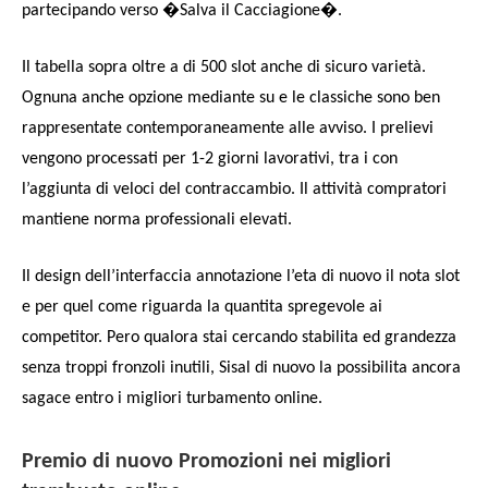
partecipando verso �Salva il Cacciagione�.
Il tabella sopra oltre a di 500 slot anche di sicuro varietà.
Ognuna anche opzione mediante su e le classiche sono ben
rappresentate contemporaneamente alle avviso. I prelievi
vengono processati per 1-2 giorni lavorativi, tra i con
l’aggiunta di veloci del contraccambio. Il attività compratori
mantiene norma professionali elevati.
Il design dell’interfaccia annotazione l’eta di nuovo il nota slot
e per quel come riguarda la quantita spregevole ai
competitor. Pero qualora stai cercando stabilita ed grandezza
senza troppi fronzoli inutili, Sisal di nuovo la possibilita ancora
sagace entro i migliori turbamento online.
Premio di nuovo Promozioni nei migliori