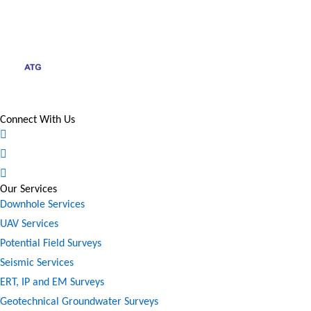
Connect With Us
Our Services
Downhole Services
UAV Services
Potential Field Surveys
Seismic Services
ERT, IP and EM Surveys
Geotechnical Groundwater Surveys