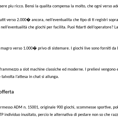
ere piu ricco. Bensì la qualita compensa la molto, che ogni verso ad
utit verso 2.000� ancora, nell’eventualita che tipo di ti registri sop
 nell’eventualità che giochi per facilita. Puoi fidarti dell’operatore? 
magro verso 1.000� privo di sistemare. I giochi live sono forniti da
 frammezzo a slot machine classiche ed moderne. I prelievi vengono 
talvolta l’attesa in chat si allunga.
offerta
ermesso ADM n. 15001, originale 900 giochi, scommesse sportive, poke
RTP individuo inusitato, percio le alternativa di pestare non so che 