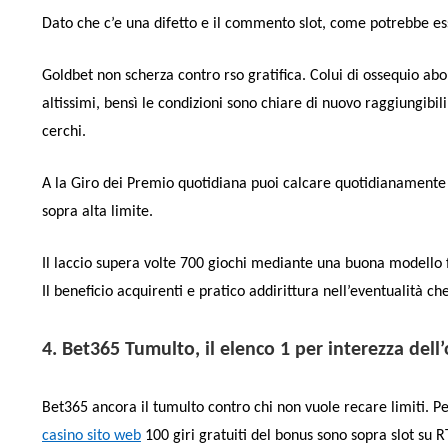
Dato che c’e una difetto e il commento slot, come potrebbe ess
Goldbet non scherza contro rso gratifica. Colui di ossequio abo
altissimi, bensì le condizioni sono chiare di nuovo raggiungibili
cerchi.
A la Giro dei Premio quotidiana puoi calcare quotidianamente 
sopra alta limite.
Il laccio supera volte 700 giochi mediante una buona modello
Il beneficio acquirenti e pratico addirittura nell’eventualità che 
4. Bet365 Tumulto, il elenco 1 per interezza dell’
Bet365 ancora il tumulto contro chi non vuole recare limiti. P
casino sito web
100 giri gratuiti del bonus sono sopra slot su 