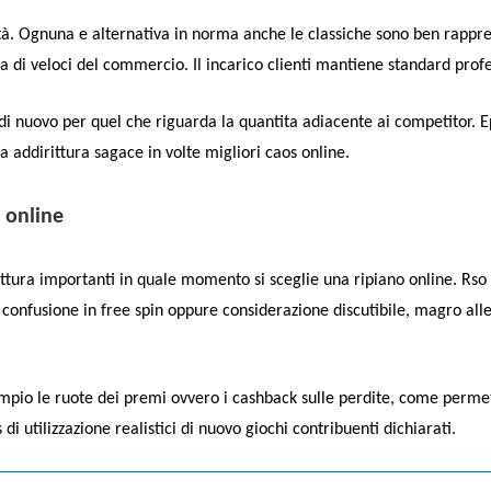
lità. Ognuna e alternativa in norma anche le classiche sono ben rappr
a di veloci del commercio. Il incarico clienti mantiene standard profe
lot di nuovo per quel che riguarda la quantita adiacente ai competitor.
ta addirittura sagace in volte migliori caos online.
 online
ittura importanti in quale momento si sceglie una ripiano online. Rso 
confusione in free spin oppure considerazione discutibile, magro all
o le ruote dei premi ovvero i cashback sulle perdite, come permetton
 utilizzazione realistici di nuovo giochi contribuenti dichiarati.