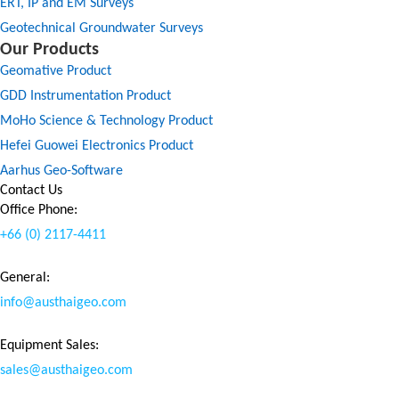
ERT, IP and EM Surveys
Geotechnical Groundwater Surveys
Our Products
Geomative Product
GDD Instrumentation Product
MoHo Science & Technology Product
Hefei Guowei Electronics Product
Aarhus Geo-Software
Contact Us
Office Phone:
+66 (0) 2117-4411
General:
info@austhaigeo.com
Equipment Sales:
sales@austhaigeo.com